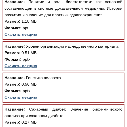
Название:
Понятие и роль биостатистики как основной
Медицинская стандартизация
составляющей в системе доказательной медицины. История
Нормативы экстренной и неотложной помощи
развития и значение для практики здравоохранения.
Размер:
1.18 МБ
Нормы лабораторных и инструментальных
Формат:
ppt
исследований
Скачать лекцию
Обратная связь
Добавить материал
Название:
Уровни организации наследственного материала.
FAQ
Размер:
0.51 МБ
Формат:
pptx
Скачать лекцию
Название:
Генетика человека.
Размер:
0.56 МБ
Формат:
pptx
Скачать лекцию
Название:
Сахарный диабет. Значение биохимического
анализа при сахарном диабете.
Размер:
0.27 МБ