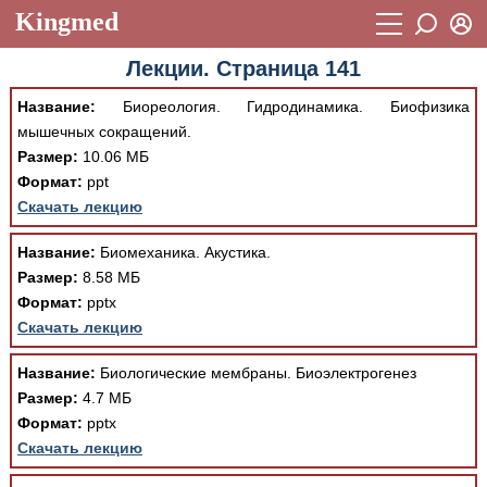
Kingmed
Вход
Лекции. Страница 141
Учебный материал
Логин (E-mail):
Название:
Биореология. Гидродинамика. Биофизика
Видеогалерея
899
мышечных сокращений.
Пароль
Размер:
10.06 МБ
Фотогалерея
(1906)
Формат:
ppt
Истории болезней
1268
Скачать лекцию
Восстановить пароль
Лекции и презентации
2474
Регистрация
Название:
Биомеханика. Акустика.
Размер:
8.58 МБ
Вход
Аккредитационные тесты
(6)
Формат:
pptx
Скачать лекцию
Методические рекомендации
1050
Научно-популярное
Название:
Биологические мембраны. Биоэлектрогенез
Размер:
4.7 МБ
Статьи
Формат:
pptx
Скачать лекцию
Новости
(244)