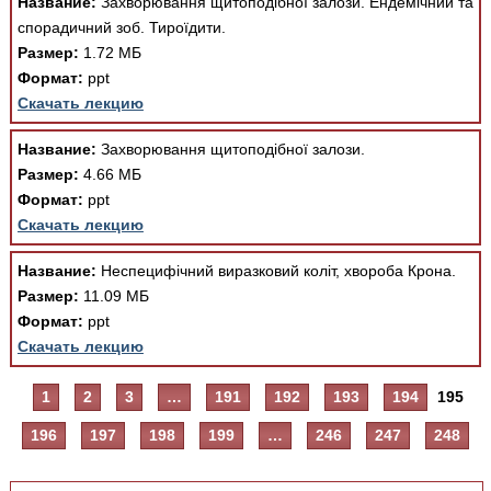
Название:
Захворювання щитоподібної залози. Ендемічний та
спорадичний зоб. Тироїдити.
Размер:
1.72 МБ
Формат:
ppt
Скачать лекцию
Название:
Захворювання щитоподібної залози.
Размер:
4.66 МБ
Формат:
ppt
Скачать лекцию
Название:
Неспецифічний виразковий коліт, хвороба Крона.
Размер:
11.09 МБ
Формат:
ppt
Скачать лекцию
1
2
3
…
191
192
193
194
195
196
197
198
199
…
246
247
248