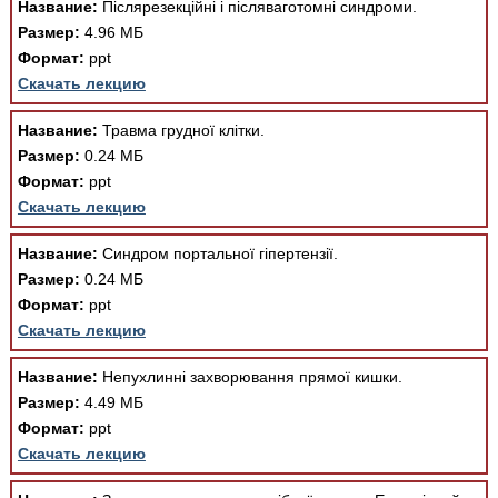
Название:
Післярезекційні і післяваготомні синдроми.
Медицинская стандартизация
Размер:
4.96 МБ
Нормативы экстренной и неотложной помощи
Формат:
ppt
Скачать лекцию
Нормы лабораторных и инструментальных
исследований
Название:
Травма грудної клітки.
Размер:
0.24 МБ
Обратная связь
Добавить материал
Формат:
ppt
FAQ
Скачать лекцию
Название:
Синдром портальної гіпертензії.
Размер:
0.24 МБ
Формат:
ppt
Скачать лекцию
Название:
Непухлинні захворювання прямої кишки.
Размер:
4.49 МБ
Формат:
ppt
Скачать лекцию