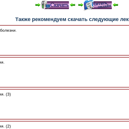
е "Читать онлайн" возможны различные ошибки отображения 
Также рекомендуем скачать следующие ле
зером шрифтов и изменения размеров исходных шаблонов. 
шим программным обеспечением автоматически.
болезни.
ия.
я. (3)
я. (2)