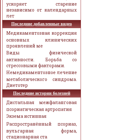
ускоряет старение
независимо от календарных
лет
Последние добавленные видео
Медикаментозная коррекция
основных клинических
проявлений ме
Виды физической
активности. Борьба со
стрессовыми факторами.
Немедикаментозное лечение
метаболического синдрома.
Диетотер
Последние истории болезней
Дистальная межфаланговая
псориатическая артропатия
Экзема истинная
Распространённый псориаз,
вульгарная форма,
стационарная ста