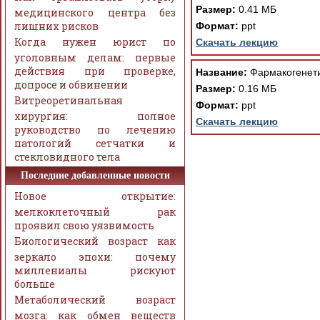
Размер:
0.41 МБ
медицинского центра без
лишних рисков
Формат:
ppt
Когда нужен юрист по
Скачать лекцию
уголовным делам: первые
действия при проверке,
Название:
Фармакогенети
допросе и обвинении
Размер:
0.16 МБ
Витреоретинальная
Формат:
ppt
хирургия: полное
Скачать лекцию
руководство по лечению
патологий сетчатки и
стекловидного тела
Последние добавленные новости
Новое открытие:
мелкоклеточный рак
проявил свою уязвимость
Биологический возраст как
зеркало эпохи: почему
миллениалы рискуют
больше
Метаболический возраст
мозга: как обмен веществ