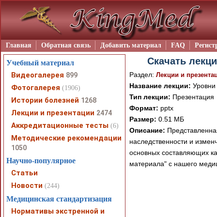
Главная
Обратная связь
Добавить материал
FAQ
Регист
Скачать лекци
Учебный материал
Видеогалерея
Раздел:
899
Лекции и презента
Название лекции:
Уровни 
Фотогалерея
(1906)
Тип лекции:
Презентация
Истории болезней
1268
Формат:
pptx
Лекции и презентации
2474
Размер:
0.51 МБ
Аккредитационные тесты
(6)
Описание:
Представленная
Методические рекомендации
наследственности и изменч
1050
основных составляющих ка
Научно-популярное
материала" с нашего меди
Статьи
Новости
(244)
Медицинская стандартизация
Нормативы экстренной и