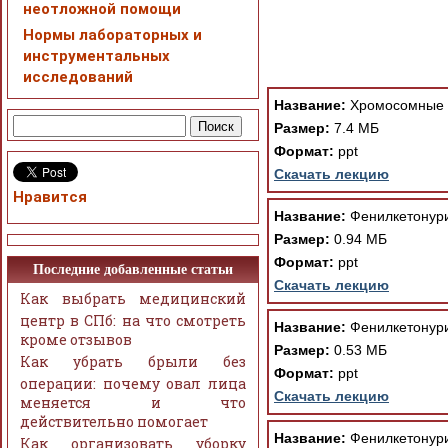
неотложной помощи
Нормы лабораторных и
инструментальных
При просмотре в режим
исследований
поддержки Вашим брау
ошибка устраняется Ва
Название:
Хромосомные 
Размер:
7.4 МБ
Формат:
ppt
Скачать лекцию
Нравится
Название:
Фенилкетонур
Размер:
0.94 МБ
Формат:
ppt
Последние добавленные статьи
Скачать лекцию
Как выбрать медицинский
центр в СПб: на что смотреть
Название:
Фенилкетонури
кроме отзывов
Размер:
0.53 МБ
Как убрать брыли без
Формат:
ppt
операции: почему овал лица
Скачать лекцию
меняется и что
действительно помогает
Название:
Фенилкетонури
Как организовать уборку