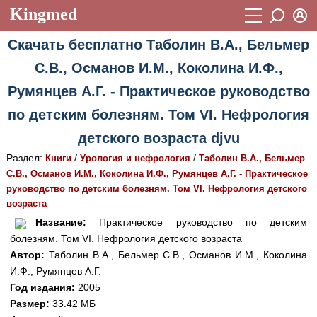
Kingmed
Вход
Скачать бесплатно Таболин В.А., Бельмер
Учебный материал
Логин (E-mail):
С.В., Османов И.М., Коколина И.Ф.,
Видеогалерея
899
Румянцев А.Г. - Практическое руководство
Пароль
Фотогалерея
(1906)
по детским болезням. Том VI. Нефрология
Истории болезней
1268
детского возраста djvu
Восстановить пароль
Раздел:
/
/
Лекции и презентации
Книги
Урология и нефрология
Таболин В.А., Бельмер
2474
Регистрация
С.В., Османов И.М., Коколина И.Ф., Румянцев А.Г. - Практическое
Вход
Аккредитационные тесты
(6)
руководство по детским болезням. Том VI. Нефрология детского
возраста
Методические рекомендации
1050
Название:
Практическое руководство по детским
болезням. Том VI. Нефрология детского возраста
Научно-популярное
Автор:
Таболин В.А., Бельмер С.В., Османов И.М., Коколина
Статьи
И.Ф., Румянцев А.Г.
Год издания:
2005
Новости
(244)
Размер:
33.42 МБ