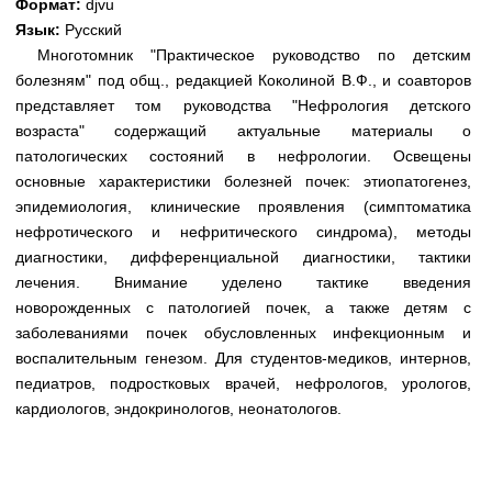
Формат:
djvu
Медицинская стандартизация
Язык:
Русский
Нормативы экстренной и неотложной помощи
Многотомник "Практическое руководство по детским
болезням" под общ., редакцией Коколиной В.Ф., и соавторов
Нормы лабораторных и инструментальных
представляет том руководства "Нефрология детского
исследований
возраста" содержащий актуальные материалы о
Обратная связь
патологических состояний в нефрологии. Освещены
Добавить материал
основные характеристики болезней почек: этиопатогенез,
FAQ
эпидемиология, клинические проявления (симптоматика
нефротического и нефритического синдрома), методы
диагностики, дифференциальной диагностики, тактики
лечения. Внимание уделено тактике введения
новорожденных с патологией почек, а также детям с
заболеваниями почек обусловленных инфекционным и
воспалительным генезом. Для студентов-медиков, интернов,
педиатров, подростковых врачей, нефрологов, урологов,
кардиологов, эндокринологов, неонатологов.