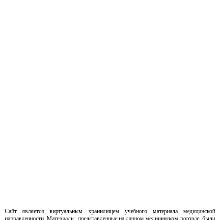
Сайт является виртуальным хранилищем учебного материала медицинской
направленности. Материалы, представленные на данном медицинском портале, были