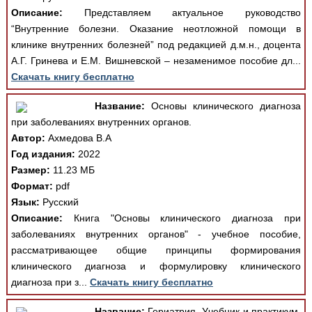
Описание:
Представляем актуальное руководство
“Внутренние болезни. Оказание неотложной помощи в
клинике внутренних болезней” под редакцией д.м.н., доцента
А.Г. Гринева и Е.М. Вишневской – незаменимое пособие дл...
Скачать книгу бесплатно
Название:
Основы клинического диагноза
при заболеваниях внутренних органов.
Автор:
Ахмедова В.А
Год издания:
2022
Размер:
11.23 МБ
Формат:
pdf
Язык:
Русский
Описание:
Книга "Основы клинического диагноза при
заболеваниях внутренних органов" - учебное пособие,
рассматривающее общие принципы формирования
клинического диагноза и формулировку клинического
диагноза при з...
Скачать книгу бесплатно
Название:
Гериатрия. Учебник и практикум.