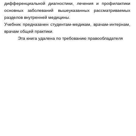
Медицинская стандартизация
дифференциальной диагностики, лечения и профилактики
основных заболеваний вышеуказанных рассматриваемых
Нормативы экстренной и неотложной помощи
разделов внутренней медицины.
Учебник предназачен студентам-медикам, врачам-интернам,
Нормы лабораторных и инструментальных
врачам общей практики.
исследований
Эта книга удалена по требованию правообладателя
Обратная связь
Добавить материал
FAQ