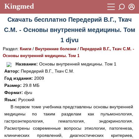
Kingmed
Вход
Скачать бесплатно Передерий В.Г., Ткач
Учебный материал
Логин (E-mail):
С.М. - Основы внутренней медицины. Том
Видеогалерея
899
1 djvu
Пароль
Фотогалерея
(1906)
Раздел:
/
/
Книги
Внутренние болезни
Передерий В.Г., Ткач С.М. -
Основы внутренней медицины. Том 1
Истории болезней
1268
Восстановить пароль
Название:
Основы внутренней медицины. Том 1
Лекции и презентации
2474
Регистрация
Автор:
Передерий В.Г., Ткач С.М.
Год издания:
2009
Вход
Аккредитационные тесты
(6)
Размер:
29.8 МБ
Формат:
djvu
Методические рекомендации
1050
Язык:
Русский
Научно-популярное
В первом томе учебника представлены основы внутренней
медицины по таким разделам как пульмонология,
Статьи
гастроэнтерология, гематология, эндокринология.
Расмотрены современные вопросы этиологии, патогенеза,
Новости
(244)
клинических проявлений, диагностических критериев,