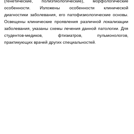
(генетические, полиэтиологические), морфологические
Медицинская стандартизация
особенности. Изложены особенности клинической
Нормативы экстренной и неотложной помощи
диагностики заболевания, его патофизиологические основы.
Освещены клинические проявления различной локализации
Нормы лабораторных и инструментальных
заболевания, указаны схемы лечения данной патологии. Для
исследований
студентов-медиков, фтизиатров, пульмонологов,
практикующих врачей других специальностей.
Обратная связь
Добавить материал
FAQ