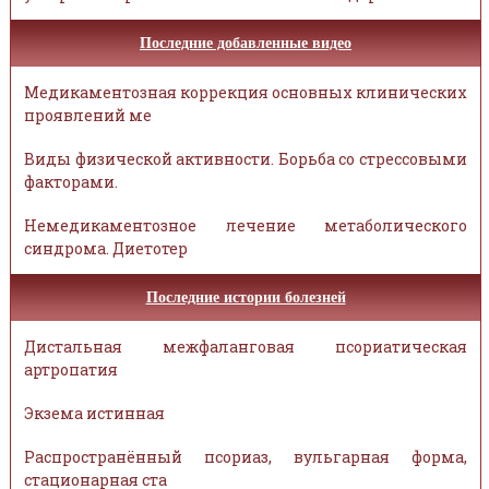
Последние добавленные видео
Медикаментозная коррекция основных клинических
проявлений ме
Виды физической активности. Борьба со стрессовыми
факторами.
Немедикаментозное лечение метаболического
синдрома. Диетотер
Последние истории болезней
Дистальная межфаланговая псориатическая
артропатия
Экзема истинная
Распространённый псориаз, вульгарная форма,
стационарная ста