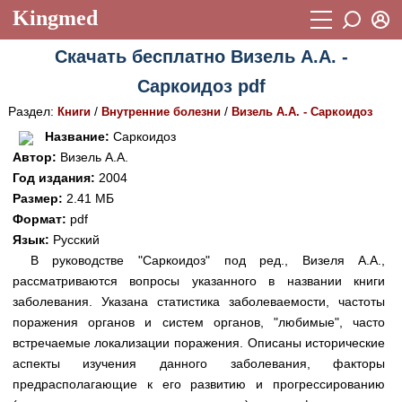
Kingmed
Вход
Скачать бесплатно Визель А.А. -
Учебный материал
Логин (E-mail):
Саркоидоз pdf
Видеогалерея
899
Раздел:
/
/
Книги
Внутренние болезни
Визель А.А. - Саркоидоз
Пароль
Фотогалерея
(1906)
Название:
Саркоидоз
Автор:
Визель А.А.
Истории болезней
1268
Год издания:
2004
Восстановить пароль
Размер:
2.41 МБ
Лекции и презентации
2474
Регистрация
Формат:
pdf
Вход
Аккредитационные тесты
(6)
Язык:
Русский
В руководстве "Саркоидоз" под ред., Визеля А.А.,
Методические рекомендации
1050
рассматриваются вопросы указанного в названии книги
заболевания. Указана статистика заболеваемости, частоты
Научно-популярное
поражения органов и систем органов, "любимые", часто
Статьи
встречаемые локализации поражения. Описаны исторические
аспекты изучения данного заболевания, факторы
Новости
(244)
предрасполагающие к его развитию и прогрессированию