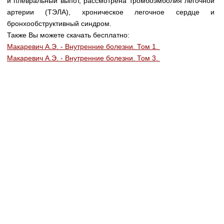
и плевральный выпот, рассмотрена тромбоэмболия легочной
Медицинская стандартизация
артерии (ТЭЛА), хроническое легочное сердце и
Нормативы экстренной и неотложной помощи
бронхообструктивный синдром.
Также Вы можете скачать бесплатно:
Нормы лабораторных и инструментальных
Макаревич А.Э. - Внутренние болезни. Том 1.
исследований
Макаревич А.Э. - Внутренние болезни. Том 3.
Обратная связь
Добавить материал
FAQ