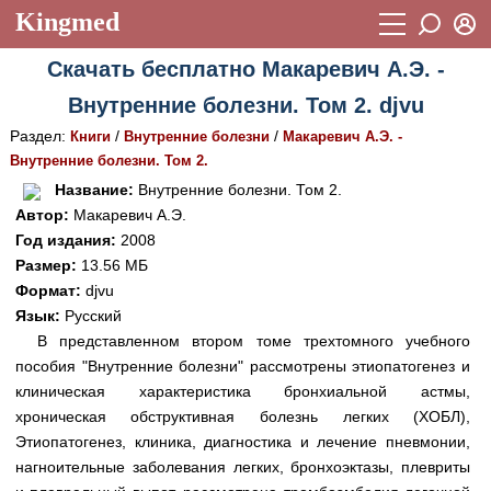
Kingmed
Вход
Скачать бесплатно Макаревич А.Э. -
Учебный материал
Логин (E-mail):
Внутренние болезни. Том 2. djvu
Видеогалерея
899
Раздел:
/
/
Книги
Внутренние болезни
Макаревич А.Э. -
Пароль
Фотогалерея
Внутренние болезни. Том 2.
(1906)
Название:
Внутренние болезни. Том 2.
Истории болезней
1268
Автор:
Макаревич А.Э.
Восстановить пароль
Год издания:
2008
Лекции и презентации
2474
Регистрация
Размер:
13.56 МБ
Вход
Аккредитационные тесты
Формат:
djvu
(6)
Язык:
Русский
Методические рекомендации
1050
В представленном втором томе трехтомного учебного
пособия "Внутренние болезни" рассмотрены этиопатогенез и
Научно-популярное
клиническая характеристика бронхиальной астмы,
Статьи
хроническая обструктивная болезнь легких (ХОБЛ),
Этиопатогенез, клиника, диагностика и лечение пневмонии,
Новости
(244)
нагноительные заболевания легких, бронхоэктазы, плевриты