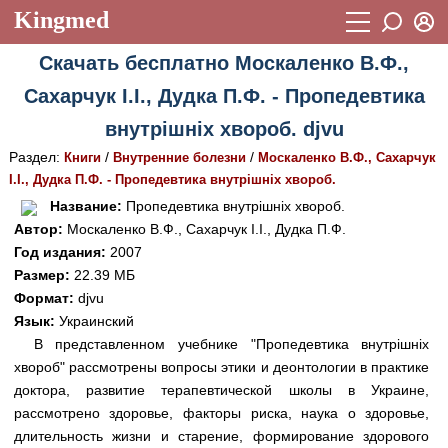
Kingmed
Вход
Скачать бесплатно Москаленко В.Ф.,
Учебный материал
Логин (E-mail):
Сахарчук І.І., Дудка П.Ф. - Пропедевтика
Видеогалерея
899
внутрішніх хвороб. djvu
Пароль
Фотогалерея
(1906)
Раздел:
/
/
Книги
Внутренние болезни
Москаленко В.Ф., Сахарчук
І.І., Дудка П.Ф. - Пропедевтика внутрішніх хвороб.
Истории болезней
1268
Восстановить пароль
Название:
Пропедевтика внутрішніх хвороб.
Лекции и презентации
2474
Регистрация
Автор:
Москаленко В.Ф., Сахарчук І.І., Дудка П.Ф.
Год издания:
2007
Вход
Аккредитационные тесты
(6)
Размер:
22.39 МБ
Формат:
djvu
Методические рекомендации
1050
Язык:
Украинский
Научно-популярное
В представленном учебнике "Пропедевтика внутрішніх
хвороб" рассмотрены вопросы этики и деонтологии в практике
Статьи
доктора, развитие терапевтической школы в Украине,
рассмотрено здоровье, факторы риска, наука о здоровье,
Новости
(244)
длительность жизни и старение, формирование здорового