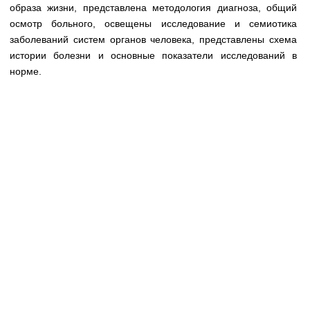
Медицинская стандартизация
образа жизни, представлена методология диагноза, общий
осмотр больного, освещены исследование и семиотика
Нормативы экстренной и неотложной помощи
заболеваний систем органов человека, представлены схема
истории болезни и основные показатели исследований в
Нормы лабораторных и инструментальных
норме.
исследований
Обратная связь
Добавить материал
FAQ