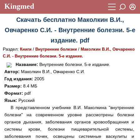
Kingmed
Вход
Скачать бесплатно Маколкин В.И.,
Учебный материал
Логин (E-mail):
Овчаренко С.И. - Внутренние болезни. 5-е
Видеогалерея
899
издание. pdf
Пароль
Фотогалерея
(1906)
Раздел:
/
/
Книги
Внутренние болезни
Маколкин В.И., Овчаренко
С.И. - Внутренние болезни. 5-е издание.
Истории болезней
1268
Восстановить пароль
Название:
Внутренние болезни. 5-е издание.
Лекции и презентации
2474
Регистрация
Автор:
Маколкин В.И., Овчаренко С.И.
Год издания:
2005
Вход
Аккредитационные тесты
(6)
Размер:
8.4 МБ
Формат:
pdf
Методические рекомендации
1050
Язык:
Русский
Научно-популярное
В представленном учебнике В.И. Маколкина "внутренние
болезни" на современном уровне рассмотрены болезни
Статьи
органов дыхания, заболевания органов кровообращения и
системы крови, болезни пищеварительной системы,
Новости
(244)
заболевания почек, освещены системные васкулиты и