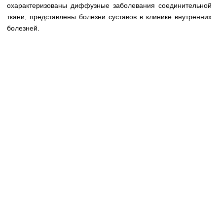
Медицинская стандартизация
охарактеризованы диффузные заболевания соединительной
ткани, представлены болезни суставов в клинике внутренних
Нормативы экстренной и неотложной помощи
болезней.
Нормы лабораторных и инструментальных
исследований
Обратная связь
Добавить материал
FAQ