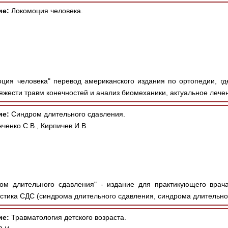
ие:
Локомоция человека.
ция человека" перевод американского издания по ортопедии, гд
яжести травм конечностей и анализ биомеханики, актуальное лечен
ие:
Синдром длительного сдавления.
ченко С.В., Кирпичев И.В.
м длительного сдавления" - издание для практикующего врача
стика СДС (синдрома длительного сдавления, синдрома длительног
ие:
Травматология детского возраста.