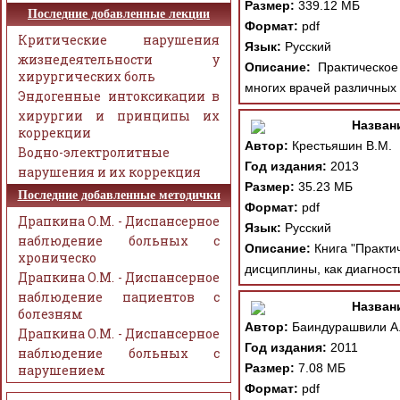
Размер:
339.12 МБ
Последние добавленные лекции
Формат:
pdf
Критические нарушения
Язык:
Русский
жизнедеятельности у
Описание:
Практическое 
хирургических боль
многих врачей различных 
Эндогенные интоксикации в
хирургии и принципы их
Назван
коррекции
Автор:
Крестьяшин В.М.
Водно-электролитные
Год издания:
2013
нарушения и их коррекция
Размер:
35.23 МБ
Последние добавленные методички
Формат:
pdf
Драпкина О.М. - Диспансерное
Язык:
Русский
наблюдение больных с
Описание:
Книга "Практи
хроническо
дисциплины, как диагност
Драпкина О.М. - Диспансерное
наблюдение пациентов с
Назван
болезням
Автор:
Баиндурашвили А. Г
Драпкина О.М. - Диспансерное
Год издания:
2011
наблюдение больных с
Размер:
7.08 МБ
нарушением
Формат:
pdf