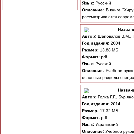
Язык:
Русский
Описание:
В книге "Хирур
рассматриваются современ
Назван
Автор:
Шаповалов В.М., Г
Год издания:
2004
Размер:
13.88 МБ
Формат:
pdf
Язык:
Русский
Описание:
Учебное руков
основные разделы специа
Назван
Автор:
Голка Г.Г., Бур'ян
Год издания:
2014
Размер:
17.32 МБ
Формат:
pdf
Язык:
Украинский
Описание:
Учебное руково