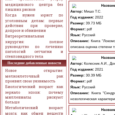
медицинского центра без
Назван
лишних рисков
Автор:
Мишо Т.С.
Когда нужен юрист по
Год издания:
2022
уголовным делам: первые
Размер:
39.73 МБ
действия при проверке,
Формат:
pdf
допросе и обвинении
Язык:
Русский
Витреоретинальная
Описание:
Книга "Локомо
хирургия: полное
руководство по лечению
описана оценка степени т
патологий сетчатки и
стекловидного тела
Назван
Последние добавленные новости
Автор:
Колесник А.И., Дон
Год издания:
2021
Новое открытие:
Размер:
30.39 МБ
мелкоклеточный рак
проявил свою уязвимость
Формат:
pdf
Биологический возраст как
Язык:
Русский
зеркало эпохи: почему
Описание:
Книга "Синдро
миллениалы рискуют
нозологическая характери
больше
Метаболический возраст
Назван
мозга: как обмен веществ