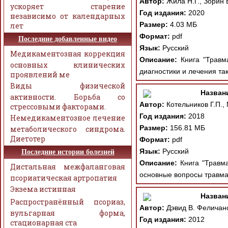
Автор:
Жила Н.Г., Зорин 
ускоряет старение
Год издания:
2020
независимо от календарных
Размер:
4.03 МБ
лет
Формат:
pdf
Последние добавленные видео
Язык:
Русский
Медикаментозная коррекция
Описание:
Книга "Травма
основных клинических
диагностики и лечения та
проявлений ме
Виды физической
Назван
активности. Борьба со
Автор:
Котельников Г.П.,
стрессовыми факторами.
Год издания:
2018
Немедикаментозное лечение
Размер:
156.81 МБ
метаболического синдрома.
Диетотер
Формат:
pdf
Язык:
Русский
Последние истории болезней
Описание:
Книга "Травма
Дистальная межфаланговая
основные вопросы травма
псориатическая артропатия
Экзема истинная
Назван
Распространённый псориаз,
Автор:
Дэвид В. Феличано
вульгарная форма,
Год издания:
2012
стационарная ста