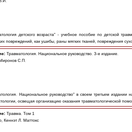
В.И.
тология детского возраста" - учебное пособие по детской трав
ких повреждений, как ушибы, раны мягких тканей, повреждения сух
ие:
Травматология. Национальное руководство. 3-е издание.
 Миронов С.П.
тология. Национальное руководство" в своем третьем издании 
тологии, освещая организацию оказания травматологической помощ
ие:
Травма. Том 1
, Кеннэт Л. Маттокс