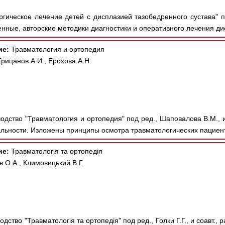
гическое лечение детей с дисплазией тазобедренного сустава" по
ные, авторские методики диагностики и оперативного лечения дис
ие:
Травматология и ортопедия
рицанов А.И., Ерохова А.Н.
одство "Травматология и ортопедия" под ред., Шаповалова В.М., и
льности. Изложены принципы осмотра травматологических пациент
ие:
Травматологія та ортопедія
ов О.А., Климовицький В.Г.
дство "Травматологія та ортопедія" под ред., Голки Г.Г., и соавт.