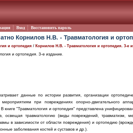
рация
Вход
Восстановить пароль
атно Корнилов Н.В. - Травматология и ортопе
/
гия и ортопедия
Корнилов Н.В. - Травматология и ортопедия. 3-е и
огия и ортопедия. 3-е издание.
атривает данные по истории развития, организации ортопедич
м мероприятиям при повреждениях опорно-двигательного апп
 В книге "Травматология и ортопедия" представлена унифицирова
ов, освещая травматологию (виды повреждений, травматизм, м
равмы в зависимости от области повреждения) и ортопедию (вро
нные заболевания костей и суставов и др.).