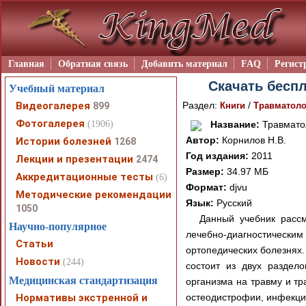
Главная
Обратная связь
Добавить материал
FAQ
Регист
Скачать беспл
Учебный материал
Видеогалерея
Раздел:
/
899
Книги
Травматоло
Фотогалерея
(1906)
Название:
Травматол
Автор:
Корнилов Н.В.
Истории болезней
1268
Год издания:
2011
Лекции и презентации
2474
Размер:
34.97 МБ
Аккредитационные тесты
(6)
Формат:
djvu
Методические рекомендации
Язык:
Русский
1050
Данный учебник рассм
Научно-популярное
лечебно-диагностически
Статьи
ортопедических болезнях.
Новости
(244)
состоит из двух раздел
Медицинская стандартизация
организма на травму и т
Нормативы экстренной и
остеодистрофии, инфекцио