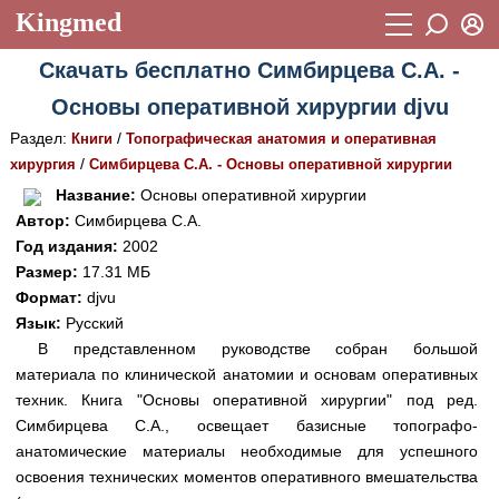
Kingmed
Вход
Скачать бесплатно Симбирцева С.А. -
Учебный материал
Логин (E-mail):
Основы оперативной хирургии djvu
Видеогалерея
899
Раздел:
/
Книги
Топографическая анатомия и оперативная
Пароль
Фотогалерея
/
хирургия
Симбирцева С.А. - Основы оперативной хирургии
(1906)
Название:
Основы оперативной хирургии
Истории болезней
1268
Автор:
Симбирцева С.А.
Восстановить пароль
Год издания:
2002
Лекции и презентации
2474
Регистрация
Размер:
17.31 МБ
Вход
Аккредитационные тесты
(6)
Формат:
djvu
Язык:
Русский
Методические рекомендации
1050
В представленном руководстве собран большой
материала по клинической анатомии и основам оперативных
Научно-популярное
техник. Книга "Основы оперативной хирургии" под ред.
Статьи
Симбирцева С.А., освещает базисные топографо-
анатомические материалы необходимые для успешного
Новости
(244)
освоения технических моментов оперативного вмешательства