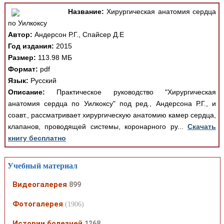
Название:
Хирургическая анатомия сердца
по Уилкоксу
Автор:
Андерсон Р.Г., Спайсер Д.Е
Год издания:
2015
Размер:
113.98 МБ
Формат:
pdf
Язык:
Русский
Описание:
Практическое руководство "Хирургическая
анатомия сердца по Уилкоксу" под ред., Андерсона Р.Г., и
соавт., рассматривает хирургическую анатомию камер сердца,
клапанов, проводящей системы, коронарного ру...
Скачать
книгу бесплатно
Учебный материал
Видеогалерея
899
Фотогалерея
(1906)
Истории болезней
1268