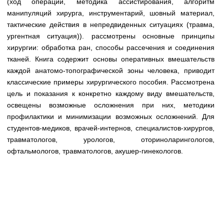
(ход операции, методика ассистирования, алгоритм
Медицинская стандартизация
манипуляций хирурга, инструментарий, шовный материал,
Нормативы экстренной и неотложной помощи
тактические действия в непредвиденных ситуациях (травма,
ургентная ситуация)). рассмотрены основные принципы
Нормы лабораторных и инструментальных
хирургии: обработка ран, способы рассечения и соединения
исследований
тканей. Книга содержит основы оперативных вмешательств
каждой анатомо-топографической зоны человека, приводит
Обратная связь
Добавить материал
классические примеры хирургического пособия. Рассмотрена
FAQ
цель и показания к конкретно каждому виду вмешательств,
освещены возможные осложнения при них, методики
профилактики и минимизации возможных осложнений. Для
студентов-медиков, врачей-интернов, специалистов-хирургов,
травматологов, урологов, оториноларингологов,
офтальмологов, травматологов, акушер-гинекологов.