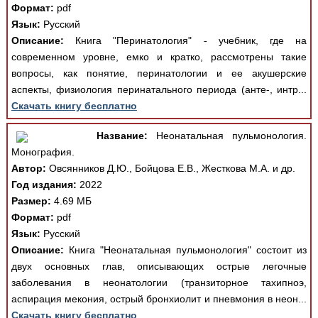
Формат:
pdf
Язык:
Русский
Описание:
Книга "Перинатология" - учебник, где на
современном уровне, емко и кратко, рассмотрены такие
вопросы, как понятие, перинатологии и ее акушерские
аспекты, физиология перинатального периода (анте-, интр...
Скачать книгу бесплатно
Название:
Неонатальная пульмонология.
Монография.
Автор:
Овсянников Д.Ю., Бойцова Е.В., Жесткова М.А. и др.
Год издания:
2022
Размер:
4.69 МБ
Формат:
pdf
Язык:
Русский
Описание:
Книга "Неонатальная пульмонология" состоит из
двух основных глав, описывающих острые легочные
заболевания в неонатологии (транзиторное тахипноэ,
аспирация мекония, острый бронхиолит и пневмония в неон...
Скачать книгу бесплатно