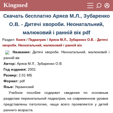
Kingmed
Вход
Скачать бесплатно Аряєв М.Л., Зубаренко
Учебный материал
Логин (E-mail):
О.В. - Дитячі хвороби. Неонатальний,
Видеогалерея
899
малюковий і ранній вік pdf
Пароль
Фотогалерея
(1906)
Раздел:
/
/
Книги
Педиатрия
Аряєв М.Л., Зубаренко О.В. - Дитячі
хвороби. Неонатальний, малюковий і ранній вік
Истории болезней
1268
Восстановить пароль
Название:
Дитячі хвороби. Неонатальний, малюковий і
Лекции и презентации
2474
Регистрация
ранній вік
Автор:
Аряєв М.Л., Зубаренко О.В.
Вход
Аккредитационные тесты
(6)
Год издания:
2001
Размер:
2.01 МБ
Методические рекомендации
1050
Формат:
pdf
Научно-популярное
Язык:
Украинский
Учебное пособие содержит сведения по основным
Статьи
разделам перинатальной педиатрии, на современном уровне
представлены патологию, чаще всего проявляется у детей
Новости
(244)
раннего возраста.