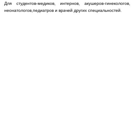
Медицинская стандартизация
Для студентов-медиков, интернов, акушеров-гинекологов,
неонатологов,педиатров и врачей других специальностей.
Нормативы экстренной и неотложной помощи
Нормы лабораторных и инструментальных
исследований
Обратная связь
Добавить материал
FAQ