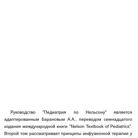
Медицинская стандартизация
Нормативы экстренной и неотложной помощи
Нормы лабораторных и инструментальных
исследований
Обратная связь
Добавить материал
FAQ
Руководство "Педиатрия по Нельсону" является
адаптированным Барановым А.А., переводом семнадцатого
издания международной книги "Nelson Textbook of Pediatrics".
Второй том рассматривает принципы инфузионной терапии у