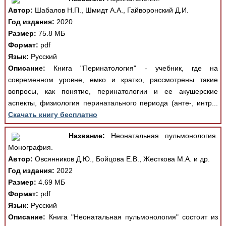
Автор:
Шабалов Н.П., Шмидт А.А., Гайворонский Д.И.
Год издания:
2020
Размер:
75.8 МБ
Формат:
pdf
Язык:
Русский
Описание:
Книга "Перинатология" - учебник, где на
современном уровне, емко и кратко, рассмотрены такие
вопросы, как понятие, перинатологии и ее акушерские
аспекты, физиология перинатального периода (анте-, интр...
Скачать книгу бесплатно
Название:
Неонатальная пульмонология.
Монография.
Автор:
Овсянников Д.Ю., Бойцова Е.В., Жесткова М.А. и др.
Год издания:
2022
Размер:
4.69 МБ
Формат:
pdf
Язык:
Русский
Описание:
Книга "Неонатальная пульмонология" состоит из