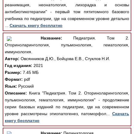
реанимация, неонатология, лихорадка и основы
антибиотикотерапии" - первый том пятитомного базового
учебника по педиатрии, где на современном уровне детально
...
Скачать книгу бесплатно
Название:
Педиатрия. Том 2.
Оториноларингология, пульмонология, гематология,
иммунология.
Автор:
Овсянников Д.Ю., Бойцова Е.В., Стуклов Н.И.
Год издания:
2021
Размер:
7.45 МБ
Формат:
pdf
Язык:
Русский
Описание:
Книга "Педиатрия. Том 2. Оториноларингология,
пульмонология, гематология, иммунология" - продолжение
серии базовых изданий по педиатрии, где на современном
уровне рассмотрены этиопатогенез, патоморфол...
Скачать
книгу бесплатно
Название:
Перинатология.