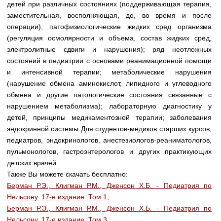
детей при различных состояниях (поддерживающая терапия,
заместительная, восполняющая, до, во время и после
операции), патофизиологические жидких сред организма
(регуляция осмолярности и объема, состав жидких сред,
электролитные сдвиги и нарушения); ряд неотложных
состояний в педиатрии с основами реанимационной помощи
и интенсивной терапии; метаболические нарушения
(нарушение обмена аминокислот, липидного и углеводного
обмена и другие патологические состояния связанные с
нарушением метаболизма); лабораторную диагностику у
детей, принципы медикаментозной терапии; заболевания
эндокринной системы Для студентов-медиков старших курсов,
педиатров, эндокринологов, анестезиологов-реаниматологов,
пульмонологов, гастроэнтерологов и других практикующих
детских врачей.
Также Вы можете скачать бесплатно:
Берман Р.Э., Клигман Р.М., Дженсон Х.Б. - Педиатрия по
Нельсону. 17-е издание. Том 1
,
Берман Р.Э., Клигман Р.М., Дженсон Х.Б. - Педиатрия по
Нельсону. 17-е издание. Том 3
,