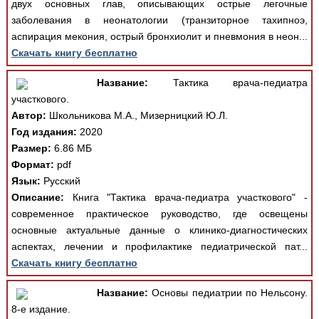
двух основных глав, описывающих острые легочные
заболевания в неонатологии (транзиторное тахипноэ,
аспирация мекония, острый бронхиолит и пневмония в неон...
Скачать книгу бесплатно
Название:
Тактика врача-педиатра
участкового.
Автор:
Школьникова М.А., Мизерницкий Ю.Л.
Год издания:
2020
Размер:
6.86 МБ
Формат:
pdf
Язык:
Русский
Описание:
Книга "Тактика врача-педиатра участкового" -
современное практическое руководство, где освещены
основные актуальные данные о клинико-диагностических
аспектах, лечении и профилактике педиатрической пат...
Скачать книгу бесплатно
Название:
Основы педиатрии по Нельсону.
8-е издание.