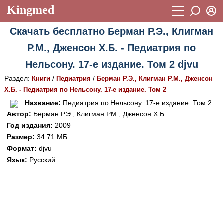
Kingmed
Вход
Скачать бесплатно Берман Р.Э., Клигман
Учебный материал
Логин (E-mail):
Р.М., Дженсон Х.Б. - Педиатрия по
Видеогалерея
899
Нельсону. 17-е издание. Том 2 djvu
Пароль
Фотогалерея
(1906)
Раздел:
/
/
Книги
Педиатрия
Берман Р.Э., Клигман Р.М., Дженсон
Х.Б. - Педиатрия по Нельсону. 17-е издание. Том 2
Истории болезней
1268
Восстановить пароль
Название:
Педиатрия по Нельсону. 17-е издание. Том 2
Лекции и презентации
2474
Регистрация
Автор:
Берман Р.Э., Клигман Р.М., Дженсон Х.Б.
Год издания:
2009
Вход
Аккредитационные тесты
(6)
Размер:
34.71 МБ
Формат:
djvu
Методические рекомендации
1050
Язык:
Русский
Научно-популярное
Статьи
Новости
(244)