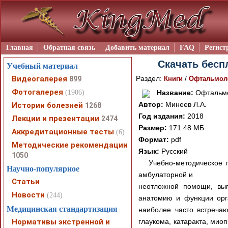
Главная
Обратная связь
Добавить материал
FAQ
Регист
Скачать бесп
Учебный материал
Видеогалерея
Раздел:
/
899
Книги
Офтальмол
Фотогалерея
(1906)
Название:
Офтальмо
Автор:
Минеев Л.А.
Истории болезней
1268
Год издания:
2018
Лекции и презентации
2474
Размер:
171.48 МБ
Аккредитационные тесты
(6)
Формат:
pdf
Методические рекомендации
Язык:
Русский
1050
Учебно-методическое 
Научно-популярное
амбулаторной и
Статьи
неотложной помощи, вып
Новости
(244)
анатомию и функции орг
Медицинская стандартизация
наиболее часто встречаю
Нормативы экстренной и
глаукома, катаракта, мио