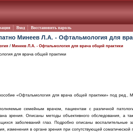
рация
Вход
Восстановить пароль
латно Минеев Л.А. - Офтальмология для вра
/
огия
Минеев Л.А. - Офтальмология для врача общей практики
логия для врача общей практики
пособие «Офтальмология для врача общей практики» под ред., М
олняемые семейным врачом, пациентам с различной патологи
ана зрения. Описаны методы объективного обследования, а та
щихся заболеваний глаз. Подробно описаны воспалительные за
пия, изменения в органе зрения при сопутствующей соматической 