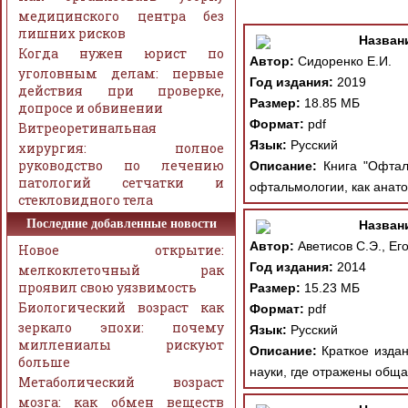
медицинского центра без
лишних рисков
Назван
Когда нужен юрист по
Автор:
Сидоренко Е.И.
уголовным делам: первые
Год издания:
2019
действия при проверке,
Размер:
18.85 МБ
допросе и обвинении
Формат:
pdf
Витреоретинальная
Язык:
Русский
хирургия: полное
руководство по лечению
Описание:
Книга "Офталь
патологий сетчатки и
офтальмологии, как анат
стекловидного тела
Последние добавленные новости
Назван
Автор:
Аветисов С.Э., Его
Новое открытие:
Год издания:
2014
мелкоклеточный рак
проявил свою уязвимость
Размер:
15.23 МБ
Биологический возраст как
Формат:
pdf
зеркало эпохи: почему
Язык:
Русский
миллениалы рискуют
Описание:
Краткое издан
больше
науки, где отражены обща
Метаболический возраст
мозга: как обмен веществ