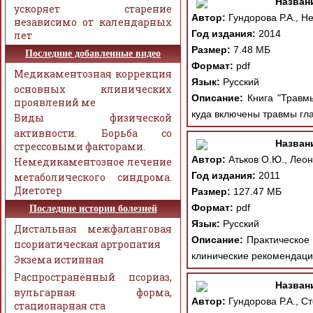
Назван
ускоряет старение
Автор:
Гундорова Р.А., Не
независимо от календарных
Год издания:
2014
лет
Размер:
7.48 МБ
Последние добавленные видео
Формат:
pdf
Медикаментозная коррекция
Язык:
Русский
основных клинических
Описание:
Книга "Травмы
проявлений ме
куда включены травмы гла
Виды физической
активности. Борьба со
Назван
стрессовыми факторами.
Автор:
Атьков О.Ю., Леон
Немедикаментозное лечение
Год издания:
2011
метаболического синдрома.
Диетотер
Размер:
127.47 МБ
Формат:
pdf
Последние истории болезней
Язык:
Русский
Дистальная межфаланговая
Описание:
Практическое 
псориатическая артропатия
клинические рекомендаци
Экзема истинная
Распространённый псориаз,
Назван
вульгарная форма,
Автор:
Гундорова Р.А., Ст
стационарная ста