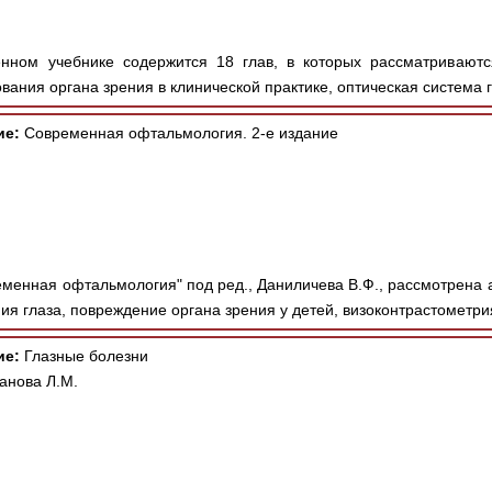
нном учебнике содержится 18 глав, в которых рассматривают
ания органа зрения в клинической практике, оптическая система г
ие:
Современная офтальмология. 2-е издание
еменная офтальмология" под ред., Даниличева В.Ф., рассмотрена
ия глаза, повреждение органа зрения у детей, визоконтрастометрия
ие:
Глазные болезни
анова Л.М.