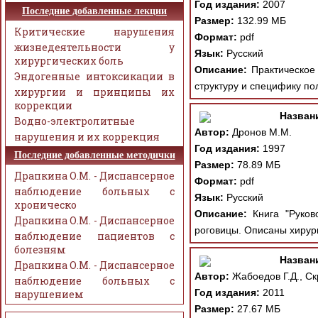
Год издания:
2007
Последние добавленные лекции
Размер:
132.99 МБ
Критические нарушения
Формат:
pdf
жизнедеятельности у
Язык:
Русский
хирургических боль
Описание:
Практическое 
Эндогенные интоксикации в
структуру и специфику по
хирургии и принципы их
коррекции
Назван
Водно-электролитные
Автор:
Дронов М.М.
нарушения и их коррекция
Год издания:
1997
Последние добавленные методички
Размер:
78.89 МБ
Драпкина О.М. - Диспансерное
Формат:
pdf
наблюдение больных с
Язык:
Русский
хроническо
Описание:
Книга "Руково
Драпкина О.М. - Диспансерное
роговицы. Описаны хирург
наблюдение пациентов с
болезням
Назван
Драпкина О.М. - Диспансерное
Автор:
Жабоедов Г.Д., Скр
наблюдение больных с
Год издания:
2011
нарушением
Размер:
27.67 МБ