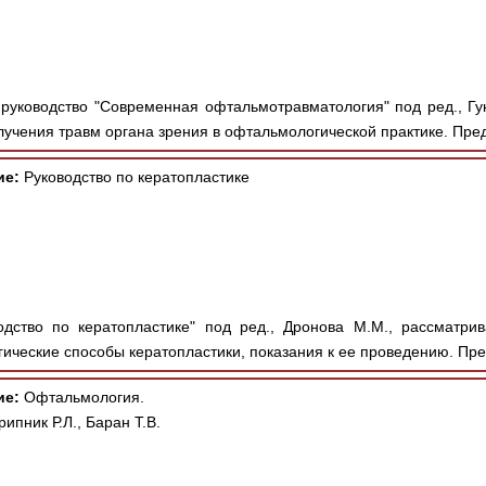
руководство "Современная офтальмотравматология" под ред., Гунд
лучения травм органа зрения в офтальмологической практике. Пред
ие:
Руководство по кератопластике
дство по кератопластике" под ред., Дронова М.М., рассматри
ические способы кератопластики, показания к ее проведению. Пре
ие:
Офтальмология.
ипник Р.Л., Баран Т.В.