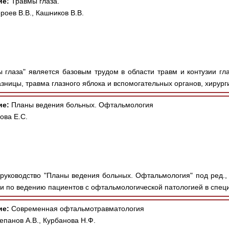
ие:
Травмы глаза.
роев В.В., Кашников В.В.
 глаза" является базовым трудом в области травм и контузии гл
зницы, травма глазного яблока и вспомогательных органов, хирурги
ие:
Планы ведения больных. Офтальмология
ова Е.С.
руководство "Планы ведения больных. Офтальмология" под ред., А
и по ведению пациентов с офтальмологической патологией в специ
ие:
Современная офтальмотравматология
епанов А.В., Курбанова Н.Ф.