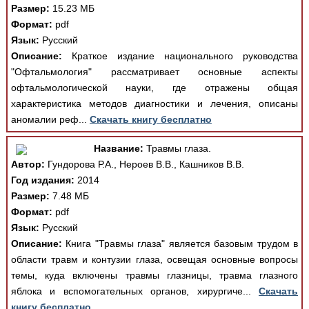
Размер:
15.23 МБ
Формат:
pdf
Язык:
Русский
Описание:
Краткое издание национального руководства
"Офтальмология" рассматривает основные аспекты
офтальмологической науки, где отражены общая
характеристика методов диагностики и лечения, описаны
аномалии реф...
Скачать книгу бесплатно
Название:
Травмы глаза.
Автор:
Гундорова Р.А., Нероев В.В., Кашников В.В.
Год издания:
2014
Размер:
7.48 МБ
Формат:
pdf
Язык:
Русский
Описание:
Книга "Травмы глаза" является базовым трудом в
области травм и контузии глаза, освещая основные вопросы
темы, куда включены травмы глазницы, травма глазного
яблока и вспомогательных органов, хирургиче...
Скачать
книгу бесплатно