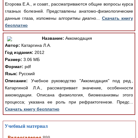
Егорова Е.А., и соавт., рассматриваются общие вопросы курса
глазных болезней. Представлены анатомо-физиологические
данные глаза, изложены алгоритмы диагно...
Скачать книгу
бесплатно
Название:
Аккомодация
Автор:
Катаргина Л.А.
Год издания:
2012
Размер:
3.06 МБ
Формат:
pdf
Язык:
Русский
Описание:
Учебное руководство "Аккомодация" под ред.,
Катаргиной Л.А., рассматривает значение, особенности
аккомодации. Описана физиология, биомеханизмы этого
процесса; указана ее роль при рефрактогенезе. Предс...
Скачать книгу бесплатно
Учебный материал
Видеогалерея
899