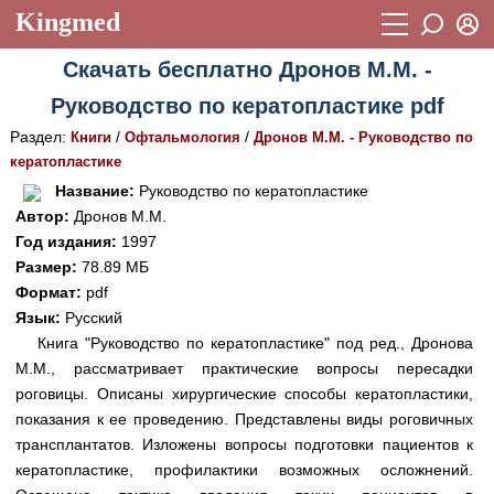
Kingmed
Вход
Скачать бесплатно Дронов М.М. -
Учебный материал
Логин (E-mail):
Руководство по кератопластике pdf
Видеогалерея
899
Раздел:
/
/
Книги
Офтальмология
Дронов М.М. - Руководство по
Пароль
Фотогалерея
кератопластике
(1906)
Название:
Руководство по кератопластике
Истории болезней
1268
Автор:
Дронов М.М.
Восстановить пароль
Год издания:
1997
Лекции и презентации
2474
Регистрация
Размер:
78.89 МБ
Вход
Аккредитационные тесты
Формат:
pdf
(6)
Язык:
Русский
Методические рекомендации
1050
Книга "Руководство по кератопластике" под ред., Дронова
М.М., рассматривает практические вопросы пересадки
Научно-популярное
роговицы. Описаны хирургические способы кератопластики,
Статьи
показания к ее проведению. Представлены виды роговичных
трансплантатов. Изложены вопросы подготовки пациентов к
Новости
(244)
кератопластике, профилактики возможных осложнений.