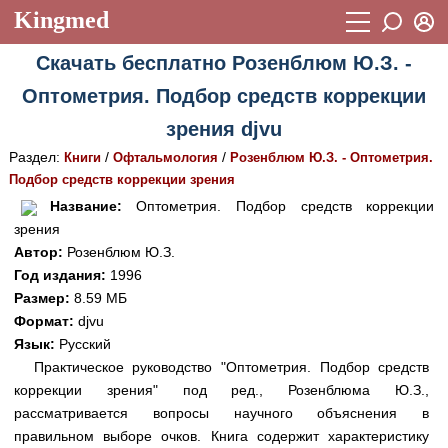
Kingmed
Вход
Скачать бесплатно Розенблюм Ю.З. -
Учебный материал
Логин (E-mail):
Оптометрия. Подбор средств коррекции
Видеогалерея
899
зрения djvu
Пароль
Фотогалерея
(1906)
Раздел:
/
/
Книги
Офтальмология
Розенблюм Ю.З. - Оптометрия.
Подбор средств коррекции зрения
Истории болезней
1268
Восстановить пароль
Название:
Оптометрия. Подбор средств коррекции
Лекции и презентации
2474
Регистрация
зрения
Автор:
Розенблюм Ю.З.
Вход
Аккредитационные тесты
(6)
Год издания:
1996
Размер:
8.59 МБ
Методические рекомендации
1050
Формат:
djvu
Научно-популярное
Язык:
Русский
Практическое руководство "Оптометрия. Подбор средств
Статьи
коррекции зрения" под ред., Розенблюма Ю.З.,
рассматривается вопросы научного объяснения в
Новости
(244)
правильном выборе очков. Книга содержит характеристику