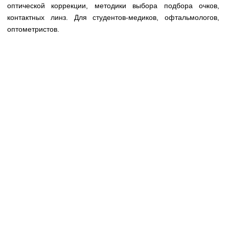
Медицинская стандартизация
оптической коррекции, методики выбора подбора очков,
контактных линз. Для студентов-медиков, офтальмологов,
Нормативы экстренной и неотложной помощи
оптометристов.
Нормы лабораторных и инструментальных
исследований
Обратная связь
Добавить материал
FAQ