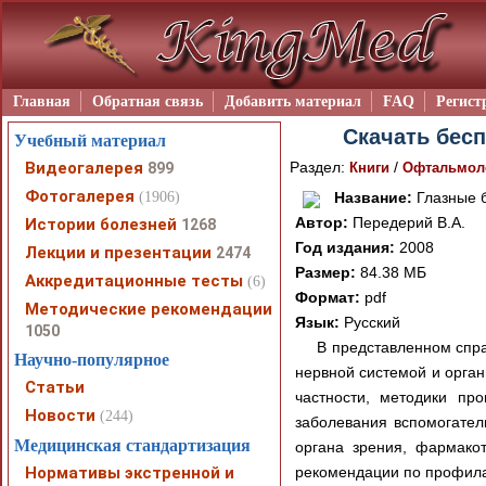
Главная
Обратная связь
Добавить материал
FAQ
Регист
Скачать бесп
Учебный материал
Видеогалерея
Раздел:
/
899
Книги
Офтальмол
Фотогалерея
(1906)
Название:
Глазные б
Автор:
Передерий В.А.
Истории болезней
1268
Год издания:
2008
Лекции и презентации
2474
Размер:
84.38 МБ
Аккредитационные тесты
(6)
Формат:
pdf
Методические рекомендации
Язык:
Русский
1050
В представленном спра
Научно-популярное
нервной системой и орган
Статьи
частности, методики пр
Новости
(244)
заболевания вспомогатель
Медицинская стандартизация
органа зрения, фармако
Нормативы экстренной и
рекомендации по профила