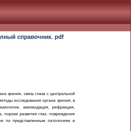
олный справочник. pdf
на зрения, связь глаза с центральной
методы исследования органа зрения, в
льмологии, аккомодация, рефракция,
а, пороки развития глаз, повреждения
ию по представленным патологиям и