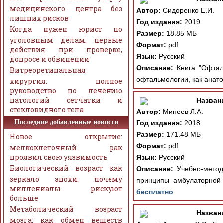
медицинского центра без
Автор:
Сидоренко Е.И.
лишних рисков
Год издания:
2019
Когда нужен юрист по
Размер:
18.85 МБ
уголовным делам: первые
Формат:
pdf
действия при проверке,
Язык:
Русский
допросе и обвинении
Описание:
Книга "Офталь
Витреоретинальная
офтальмологии, как анат
хирургия: полное
руководство по лечению
патологий сетчатки и
Назван
стекловидного тела
Автор:
Минеев Л.А.
Последние добавленные новости
Год издания:
2018
Размер:
171.48 МБ
Новое открытие:
Формат:
pdf
мелкоклеточный рак
проявил свою уязвимость
Язык:
Русский
Биологический возраст как
Описание:
Учебно-методи
зеркало эпохи: почему
принципы амбулаторной
миллениалы рискуют
бесплатно
больше
Метаболический возраст
Назван
мозга: как обмен веществ