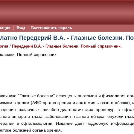
рация
Вход
Восстановить пароль
латно Передерий В.А. - Глазные болезни. П
/
огия
Передерий В.А. - Глазные болезни. Полный справочник.
олезни. Полный справочник.
вочнике "Глазные болезни" освещены анатомия и физиология орга
измом в целом (АФО органа зрения и анатомия глазного яблока), 
оведения различных лечебно-диагностических процедур в офта
ного аппарата глаза, заболевания глазного яблока, опухоли глаз
терапия в офтальмологии. Издание дает подробную информац
ктике болезней органа зрения.