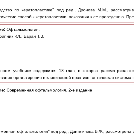
дство по кератопластике" под ред., Дронова М.М., рассматри
ические способы кератопластики, показания к ее проведению. Пре
ие:
Офтальмология.
ипник Р.Л., Баран Т.В.
нном учебнике содержится 18 глав, в которых рассматривают
ания органа зрения в клинической практике, оптическая система г
ие:
Современная офтальмология. 2-е издание
еменная офтальмология" под ред., Даниличева В.Ф., рассмотрена