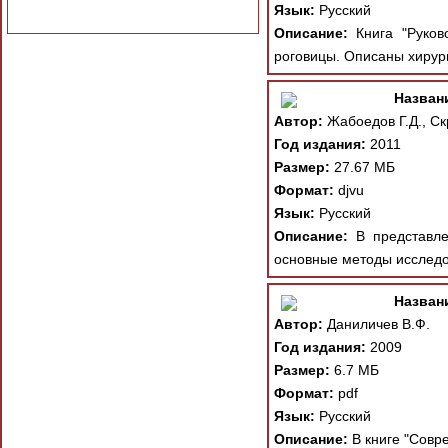
Язык:
Русский
Описание:
Книга "Руково
роговицы. Описаны хирург
Назван
Автор:
Жабоедов Г.Д., Скр
Год издания:
2011
Размер:
27.67 МБ
Формат:
djvu
Язык:
Русский
Описание:
В представле
основные методы исследов
Назван
Автор:
Даниличев В.Ф.
Год издания:
2009
Размер:
6.7 МБ
Формат:
pdf
Язык:
Русский
Описание:
В книге "Совр