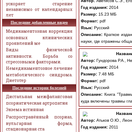
Автор:
Аветисов С.Э., Его
ускоряет старение
Год издания:
2014
независимо от календарных
Размер:
15.23 МБ
лет
Формат:
pdf
Последние добавленные видео
Язык:
Русский
Медикаментозная коррекция
Описание:
Краткое издан
основных клинических
науки, где отражены обща
проявлений ме
Виды физической
Назван
активности. Борьба со
Автор:
Гундорова Р.А., Не
стрессовыми факторами.
Год издания:
2014
Немедикаментозное лечение
Размер:
7.48 МБ
метаболического синдрома.
Диетотер
Формат:
pdf
Язык:
Русский
Последние истории болезней
Описание:
Книга "Травмы
Дистальная межфаланговая
куда включены травмы гла
псориатическая артропатия
Экзема истинная
Назван
Распространённый псориаз,
Автор:
Атьков О.Ю., Леон
вульгарная форма,
Год издания:
2011
стационарная ста