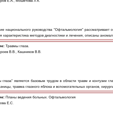
ров Е.А., Мошетова Л.К.
ие национального руководства "Офтальмология" рассматривает 
я характеристика методов диагностики и лечения, описаны аномал
ие:
Травмы глаза.
роев В.В., Кашников В.В.
 глаза" является базовым трудом в области травм и контузии гл
зницы, травма глазного яблока и вспомогательных органов, хирурги
ие:
Планы ведения больных. Офтальмология
ова Е.С.