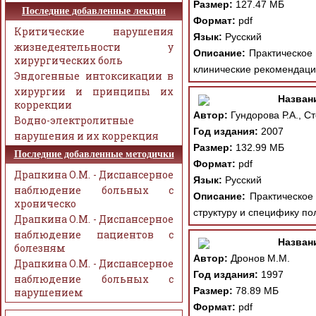
Размер:
127.47 МБ
Последние добавленные лекции
Формат:
pdf
Критические нарушения
Язык:
Русский
жизнедеятельности у
Описание:
Практическое 
хирургических боль
клинические рекомендаци
Эндогенные интоксикации в
хирургии и принципы их
Назван
коррекции
Автор:
Гундорова Р.А., Ст
Водно-электролитные
Год издания:
2007
нарушения и их коррекция
Размер:
132.99 МБ
Последние добавленные методички
Формат:
pdf
Драпкина О.М. - Диспансерное
Язык:
Русский
наблюдение больных с
Описание:
Практическое 
хроническо
структуру и специфику по
Драпкина О.М. - Диспансерное
наблюдение пациентов с
Назван
болезням
Автор:
Дронов М.М.
Драпкина О.М. - Диспансерное
Год издания:
1997
наблюдение больных с
Размер:
78.89 МБ
нарушением
Формат:
pdf