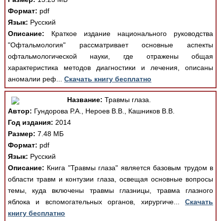
Формат:
pdf
Язык:
Русский
Описание:
Краткое издание национального руководства
"Офтальмология" рассматривает основные аспекты
офтальмологической науки, где отражены общая
характеристика методов диагностики и лечения, описаны
аномалии реф...
Скачать книгу бесплатно
Название:
Травмы глаза.
Автор:
Гундорова Р.А., Нероев В.В., Кашников В.В.
Год издания:
2014
Размер:
7.48 МБ
Формат:
pdf
Язык:
Русский
Описание:
Книга "Травмы глаза" является базовым трудом в
области травм и контузии глаза, освещая основные вопросы
темы, куда включены травмы глазницы, травма глазного
яблока и вспомогательных органов, хирургиче...
Скачать
книгу бесплатно