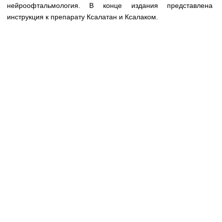
Медицинская стандартизация
нейроофтальмология. В конце издания представлена
инструкция к препарату Ксалатан и Ксалаком.
Нормативы экстренной и неотложной помощи
Нормы лабораторных и инструментальных
исследований
Обратная связь
Добавить материал
FAQ