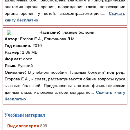
Даниличева В.Ф., рассмотрена анатомия и топографическая
анатомия органа зрения, повреждения глаза, повреждение
органа зрения у детей, визоконтрастометрия,...
Скачать
книгу бесплатно
Название:
Глазные болезни
Автор:
Егоров Е.А., Епифанова Л.М.
Год издания:
2010
Размер:
1.86 МБ
Формат:
docx
Язык:
Русский
Описание:
В учебном пособии "Глазные болезни" под ред.,
Егорова Е.А., и соавт., рассматриваются общие вопросы курса
глазных болезней. Представлены анатомо-физиологические
данные глаза, изложены алгоритмы диагно...
Скачать книгу
бесплатно
Учебный материал
Видеогалерея
899