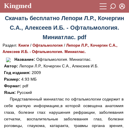
Kingmed
Вход
Скачать бесплатно Лепори Л.Р., Кочергин
Учебный материал
Логин (E-mail):
С.А., Алексеев И.Б. - Офтальмология.
Видеогалерея
899
Миниатлас. pdf
Пароль
Фотогалерея
(1906)
Раздел:
/
/
Книги
Офтальмология
Лепори Л.Р., Кочергин С.А.,
Алексеев И.Б. - Офтальмология. Миниатлас.
Истории болезней
1268
Восстановить пароль
Название:
Офтальмология. Миниатлас.
Лекции и презентации
2474
Регистрация
Автор:
Лепори Л.Р., Кочергин С.А., Алексеев И.Б.
Год издания:
2009
Вход
Аккредитационные тесты
(6)
Размер:
4.93 МБ
Формат:
pdf
Методические рекомендации
1050
Язык:
Русский
Научно-популярное
Представленный миниатлас по офтальмологии содержит в
себе краткую информацию,в которой освещена анатомия
Статьи
глаза, болезни глаз: нарушения рефракции, заболевания
сетчатки, воспалительные заболевания глаз, болезни
Новости
(244)
роговицы, глаукома, катаракта, травмы органа зрения,