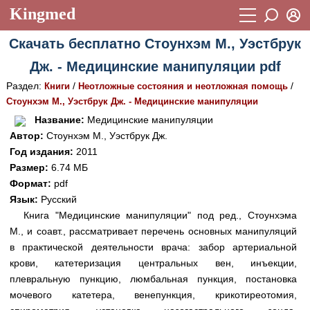
Kingmed
Вход
Скачать бесплатно Стоунхэм М., Уэстбрук
Учебный материал
Логин (E-mail):
Дж. - Медицинские манипуляции pdf
Видеогалерея
899
Раздел:
/
/
Книги
Неотложные состояния и неотложная помощь
Пароль
Фотогалерея
Стоунхэм М., Уэстбрук Дж. - Медицинские манипуляции
(1906)
Название:
Медицинские манипуляции
Истории болезней
1268
Автор:
Стоунхэм М., Уэстбрук Дж.
Восстановить пароль
Год издания:
2011
Лекции и презентации
2474
Регистрация
Размер:
6.74 МБ
Вход
Аккредитационные тесты
Формат:
pdf
(6)
Язык:
Русский
Методические рекомендации
1050
Книга "Медицинские манипуляции" под ред., Стоунхэма
М., и соавт., рассматривает перечень основных манипуляций
Научно-популярное
в практической деятельности врача: забор артериальной
Статьи
крови, катетеризация центральных вен, инъекции,
плевральную пункцию, люмбальная пункция, постановка
Новости
(244)
мочевого катетера, венепункция, крикотиреотомия,