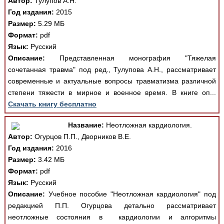
Автор:
Тулупов А.Н.
Год издания:
2015
Размер:
5.29 МБ
Формат:
pdf
Язык:
Русский
Описание:
Представленная монография "Тяжелая
сочетанная травма" под ред., Тулупова А.Н., рассматривает
современные и актуальные вопросы травматизма различной
степени тяжести в мирное и военное время. В книге оп...
Скачать книгу бесплатно
Название:
Неотложная кардиология.
Автор:
Огурцов П.П., Дворников В.Е.
Год издания:
2016
Размер:
3.42 МБ
Формат:
pdf
Язык:
Русский
Описание:
Учебное пособие "Неотложная кардиология" под
редакцией П.П. Огурцова детально рассматривает
неотложные состояния в кардиологии и алгоритмы