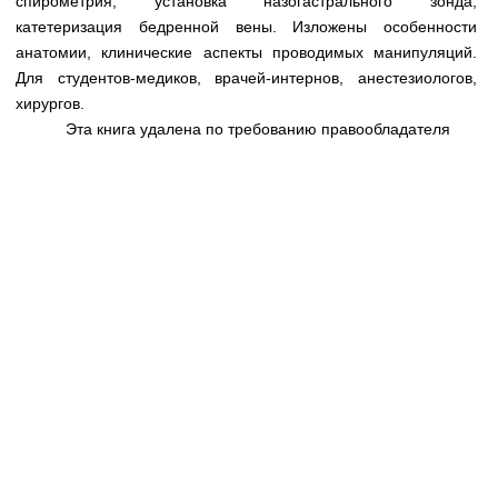
спирометрия, установка назогастрального зонда,
Медицинская стандартизация
катетеризация бедренной вены. Изложены особенности
Нормативы экстренной и неотложной помощи
анатомии, клинические аспекты проводимых манипуляций.
Для студентов-медиков, врачей-интернов, анестезиологов,
Нормы лабораторных и инструментальных
хирургов.
исследований
Эта книга удалена по требованию правообладателя
Обратная связь
Добавить материал
FAQ