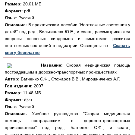
Размер:
20.01 МБ
Формат:
pdf
Язык:
Русский
Описание:
В практическом пособии "Неотложные состояния у
детей" под ред., Вельтищева Ю.Е., и соавт., рассматриваются
вопросы основных синдромов и симптомов развития
неотложных состояний в педиатрии. Освещены во...
Скачать
книгу бесплатно
Название:
Скорая медицинская помощь
пострадавшим в дорожно-транспортных происшествиях
Автор:
Багненко С.Ф., Стожаров В.В., Мирошниченко А.Г.
Год издания:
2007
Размер:
11.48 МБ
Формат:
djvu
Язык:
Русский
Описание:
Учебное руководство "Скорая медицинская
помощь пострадавшим в дорожно-транспортных
происшествиях" под ред., Багненко С.Ф., и соавт.,
рассматривает многогранные аспекты дорожно-транспортного