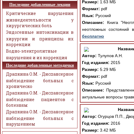
Размер:
1.63 МБ
Последние добавленные лекции
Формат:
pdf
Критические нарушения
Язык:
Русский
жизнедеятельности у
Описание:
Книга "Неотл
хирургических боль
неотложных состояний в
Эндогенные интоксикации в
бесплатно
хирургии и принципы их
коррекции
Назван
Водно-электролитные
Автор:
Тулупов А.Н.
нарушения и их коррекция
Год издания:
2015
Последние добавленные методички
Размер:
5.29 МБ
Драпкина О.М. - Диспансерное
Формат:
pdf
наблюдение больных с
Язык:
Русский
хроническо
Описание:
Представленна
Драпкина О.М. - Диспансерное
актуальные вопросы травм
наблюдение пациентов с
болезням
Назван
Драпкина О.М. - Диспансерное
Автор:
Огурцов П.П., Дво
наблюдение больных с
Год издания:
2016
нарушением
Размер:
3.42 МБ