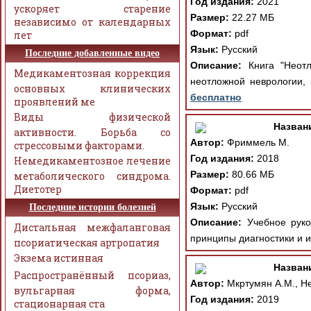
Год издания:
2021
ускоряет старение
Размер:
22.27 МБ
независимо от календарных
Формат:
pdf
лет
Язык:
Русский
Последние добавленные видео
Описание:
Книга "Неотл
Медикаментозная коррекция
неотложной неврологии,
основных клинических
бесплатно
проявлений ме
Виды физической
Назван
активности. Борьба со
Автор:
Фриммель М.
стрессовыми факторами.
Год издания:
2018
Немедикаментозное лечение
Размер:
80.66 МБ
метаболического синдрома.
Диетотер
Формат:
pdf
Язык:
Русский
Последние истории болезней
Описание:
Учебное руков
Дистальная межфаланговая
принципы диагностики и и
псориатическая артропатия
Экзема истинная
Назван
Распространённый псориаз,
Автор:
Мкртумян А.М., Не
вульгарная форма,
Год издания:
2019
стационарная ста