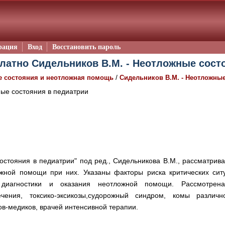
рация
Вход
Восстановить пароль
латно Сидельников В.М. - Неотложные состо
/
 состояния и неотложная помощь
Сидельников В.М. - Неотложные
ые состояния в педиатрии
остояния в педиатрии" под ред., Сидельникова В.М., рассматрив
жной помощи при них. Указаны факторы риска критических ситу
 диагностики и оказания неотложной помощи. Рассмотрен
течения, токсико-эксикозы,судорожный синдром, комы различн
ов-медиков, врачей интенсивной терапии.