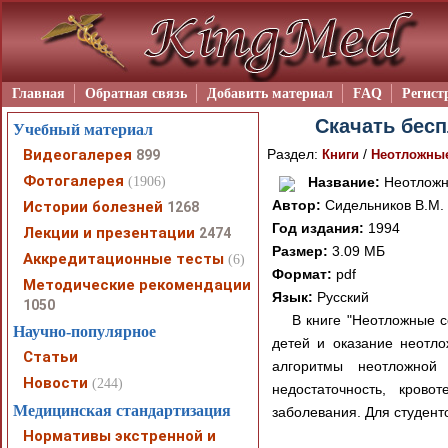
Главная
Обратная связь
Добавить материал
FAQ
Регист
Скачать бесп
Учебный материал
Видеогалерея
Раздел:
/
899
Книги
Неотложные
Фотогалерея
(1906)
Название:
Неотложн
Автор:
Сидельников В.М.
Истории болезней
1268
Год издания:
1994
Лекции и презентации
2474
Размер:
3.09 МБ
Аккредитационные тесты
(6)
Формат:
pdf
Методические рекомендации
Язык:
Русский
1050
В книге "Неотложные с
Научно-популярное
детей и оказание неотло
Статьи
алгоритмы неотложной
Новости
(244)
недостаточность, крово
Медицинская стандартизация
заболевания. Для студент
Нормативы экстренной и