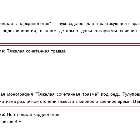
ожная эндокринология" - руководство для практикующего вра
 эндокринологии, в книге детально даны алгоритмы лечения 
ие:
Тяжелая сочетанная травма
я монография "Тяжелая сочетанная травма" под ред., Тулупов
атизма различной степени тяжести в мирное и военное время. В кн
ие:
Неотложная кардиология.
рников В.Е.