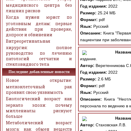
медицинского центра без
Год издания:
2022
лишних рисков
Размер:
25.24 МБ
Когда нужен юрист по
Формат:
pdf
уголовным делам: первые
Язык:
Русский
действия при проверке,
Описание:
Книга "Первая
допросе и обвинении
пациентам при заболевани
Витреоретинальная
хирургия: полное
Назван
руководство по лечению
патологий сетчатки и
издание.
стекловидного тела
Автор:
Веретенникова С.
Последние добавленные новости
Год издания:
2022
Размер:
2.6 МБ
Новое открытие:
Формат:
pdf
мелкоклеточный рак
проявил свою уязвимость
Язык:
Русский
Биологический возраст как
Описание:
Книга "Неотло
зеркало эпохи: почему
персонала по ведению в к
миллениалы рискуют
больше
Назван
Метаболический возраст
Автор:
Стаховская Л.В.
мозга: как обмен веществ