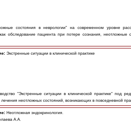
ожные состояния в неврологии" на современном уровне рас
 как обследование пациента при потере сознания, неотложные 
ие:
Экстренные ситуации в клинической практике
одство "Экстренные ситуации в клинической практике" под ре
 лечения неотложных состояний, возникающих в повседневной прак
ие:
Неотложная эндокринология.
лаева А.А.