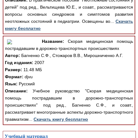
Описание:
В практическом пособии "Неотложные состояния у
детей" под ред., Вельтищева Ю.Е., и соавт., рассматриваются
вопросы основных синдромов и симптомов развития
неотложных состояний в педиатрии. Освещены во...
Скачать
книгу бесплатно
Название:
Скорая медицинская помощь
пострадавшим в дорожно-транспортных происшествиях
Автор:
Багненко С.Ф., Стожаров В.В., Мирошниченко А.Г.
Год издания:
2007
Размер:
11.48 МБ
Формат:
djvu
Язык:
Русский
Описание:
Учебное руководство "Скорая медицинская
помощь пострадавшим в дорожно-транспортных
происшествиях" под ред., Багненко С.Ф., и соавт.,
рассматривает многогранные аспекты дорожно-транспортного
травматизм...
Скачать книгу бесплатно
Учебный материал