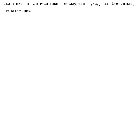
Медицинская стандартизация
асептики и антисептики, десмургия, уход за больными,
понятие шока.
Нормативы экстренной и неотложной помощи
Нормы лабораторных и инструментальных
исследований
Обратная связь
Добавить материал
FAQ