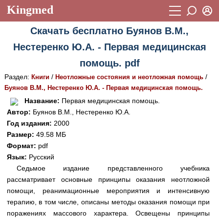
Kingmed
Вход
Скачать бесплатно Буянов В.М.,
Учебный материал
Логин (E-mail):
Нестеренко Ю.А. - Первая медицинская
Видеогалерея
899
помощь. pdf
Пароль
Фотогалерея
(1906)
Раздел:
/
/
Книги
Неотложные состояния и неотложная помощь
Буянов В.М., Нестеренко Ю.А. - Первая медицинская помощь.
Истории болезней
1268
Восстановить пароль
Название:
Первая медицинская помощь.
Лекции и презентации
2474
Регистрация
Автор:
Буянов В.М., Нестеренко Ю.А.
Год издания:
2000
Вход
Аккредитационные тесты
(6)
Размер:
49.58 МБ
Формат:
pdf
Методические рекомендации
1050
Язык:
Русский
Научно-популярное
Седьмое издание представленного учебника
рассматривает основные принципы оказания неотложной
Статьи
помощи, реанимационные мероприятия и интенсивную
терапию, в том числе, описаны методы оказания помощи при
Новости
(244)
поражениях массового характера. Освещены принципы