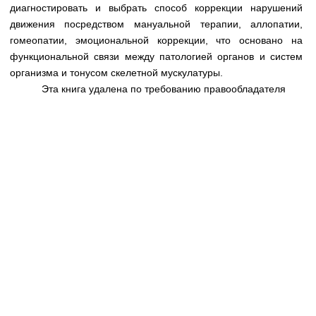
Медицинская стандартизация
диагностировать и выбрать способ коррекции нарушений
движения посредством мануальной терапии, аллопатии,
Нормативы экстренной и неотложной помощи
гомеопатии, эмоциональной коррекции, что основано на
функциональной связи между патологией органов и систем
Нормы лабораторных и инструментальных
организма и тонусом скелетной мускулатуры.
исследований
Эта книга удалена по требованию правообладателя
Обратная связь
Добавить материал
FAQ