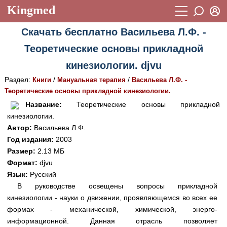
Kingmed
Вход
Скачать бесплатно Васильева Л.Ф. -
Учебный материал
Логин (E-mail):
Теоретические основы прикладной
Видеогалерея
899
кинезиологии. djvu
Пароль
Фотогалерея
(1906)
Раздел:
/
/
Книги
Мануальная терапия
Васильева Л.Ф. -
Теоретические основы прикладной кинезиологии.
Истории болезней
1268
Восстановить пароль
Название:
Теоретические основы прикладной
Лекции и презентации
2474
Регистрация
кинезиологии.
Автор:
Васильева Л.Ф.
Вход
Аккредитационные тесты
(6)
Год издания:
2003
Размер:
2.13 МБ
Методические рекомендации
1050
Формат:
djvu
Научно-популярное
Язык:
Русский
В руководстве освещены вопросы прикладной
Статьи
кинезиологии - науки о движении, проявляющемся во всех ее
формах - механической, химической, энерго-
Новости
(244)
информационной. Данная отрасль позволяет