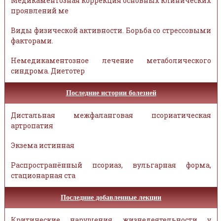
Медикаментозная коррекция основных клинических
проявлений ме
Виды физической активности. Борьба со стрессовыми
факторами.
Немедикаментозное лечение метаболического
синдрома. Диетотер
Последние истории болезней
Дистальная межфаланговая псориатическая
артропатия
Экзема истинная
Распространённый псориаз, вульгарная форма,
стационарная ста
Последние добавленные лекции
Критические нарушения жизнедеятельности у