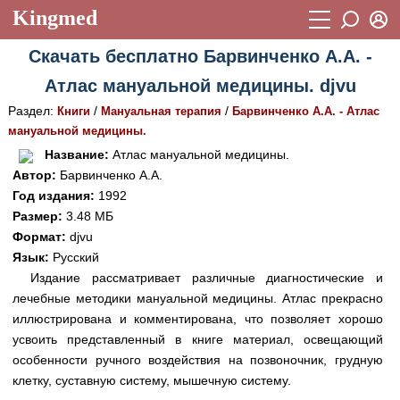
Kingmed
Вход
Скачать бесплатно Барвинченко А.А. -
Учебный материал
Логин (E-mail):
Атлас мануальной медицины. djvu
Видеогалерея
899
Раздел:
/
/
Книги
Мануальная терапия
Барвинченко А.А. - Атлас
Пароль
Фотогалерея
мануальной медицины.
(1906)
Название:
Атлас мануальной медицины.
Истории болезней
1268
Автор:
Барвинченко А.А.
Восстановить пароль
Год издания:
1992
Лекции и презентации
2474
Регистрация
Размер:
3.48 МБ
Вход
Аккредитационные тесты
Формат:
djvu
(6)
Язык:
Русский
Методические рекомендации
1050
Издание рассматривает различные диагностические и
лечебные методики мануальной медицины. Атлас прекрасно
Научно-популярное
иллюстрирована и комментирована, что позволяет хорошо
Статьи
усвоить представленный в книге материал, освещающий
особенности ручного воздействия на позвоночник, грудную
Новости
(244)
клетку, суставную систему, мышечную систему.