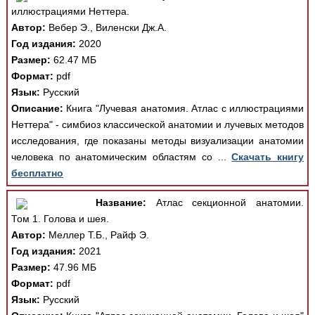
иллюстрациями Неттера.
Автор:
Вебер Э., Виленски Дж.А.
Год издания:
2020
Размер:
62.47 МБ
Формат:
pdf
Язык:
Русский
Описание:
Книга "Лучевая анатомия. Атлас с иллюстрациями
Неттера" - симбиоз классической анатомии и лучевых методов
исследования, где показаны методы визуализации анатомии
человека по анатомическим областям со ...
Скачать книгу
бесплатно
Название:
Атлас секционной анатомии.
Том 1. Голова и шея.
Автор:
Меллер Т.Б., Райф Э.
Год издания:
2021
Размер:
47.96 МБ
Формат:
pdf
Язык:
Русский