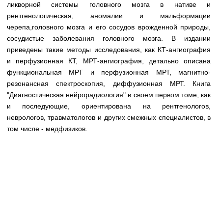
Медицинская стандартизация
ликворной системы головного мозга в нативе и
рентгенологическая, аномалии и мальформации
Нормативы экстренной и неотложной помощи
черепа,головного мозга и его сосудов врожденной природы,
сосудистые заболевания головного мозга. В издании
Нормы лабораторных и инструментальных
приведены такие методы исследования, как КТ-ангиография
исследований
и перфузионная КТ, МРТ-ангиография, детально описана
Обратная связь
функциональная МРТ и перфузионная МРТ, магнитно-
Добавить материал
резонансная спектроскопия, диффузионная МРТ. Книга
FAQ
"Диагностическая нейрорадиология" в своем первом томе, как
и последующие, ориентирована на рентгенологов,
неврологов, травматологов и других смежных специалистов, в
том числе - медфизиков.