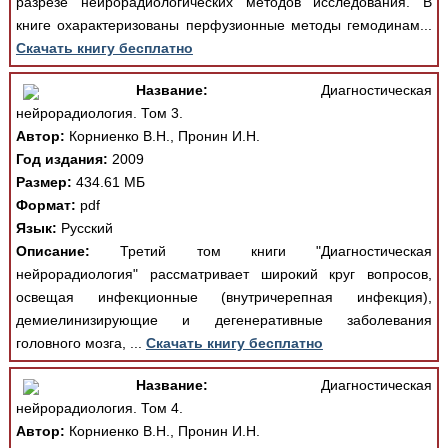
разрезе нейрорадиологических методов исследования. В
книге охарактеризованы перфузионные методы гемодинам...
Скачать книгу бесплатно
Название:
Диагностическая
нейрорадиология. Том 3.
Автор:
Корниенко В.Н., Пронин И.Н.
Год издания:
2009
Размер:
434.61 МБ
Формат:
pdf
Язык:
Русский
Описание:
Третий том книги "Диагностическая
нейрорадиология" рассматривает широкий круг вопросов,
освещая инфекционные (внутричерепная инфекция),
демиелинизирующие и дегенеративные заболевания
головного мозга, ...
Скачать книгу бесплатно
Название:
Диагностическая
нейрорадиология. Том 4.
Автор:
Корниенко В.Н., Пронин И.Н.