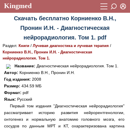
Kingmed
Вход
Скачать бесплатно Корниенко В.Н.,
Учебный материал
Логин (E-mail):
Пронин И.Н. - Диагностическая
Видеогалерея
899
нейрорадиология. Том 1. pdf
Пароль
Фотогалерея
(1906)
Раздел:
/
/
Книги
Лучевая диагностика и лучевая терапия
Корниенко В.Н., Пронин И.Н. - Диагностическая
Истории болезней
1268
нейрорадиология. Том 1.
Восстановить пароль
Лекции и презентации
2474
Регистрация
Название:
Диагностическая нейрорадиология. Том 1.
Автор:
Корниенко В.Н., Пронин И.Н.
Вход
Аккредитационные тесты
(6)
Год издания:
2008
Размер:
434.59 МБ
Методические рекомендации
1050
Формат:
pdf
Научно-популярное
Язык:
Русский
Первый том издания "Диагностическая нейрорадиология"
Статьи
рассматривает историю развития нейрорентгенологии,
онтогенез и нормальную анатомию головного мозга, его
Новости
(244)
сосудов по данным МРТ и КТ, охарактеризована картина