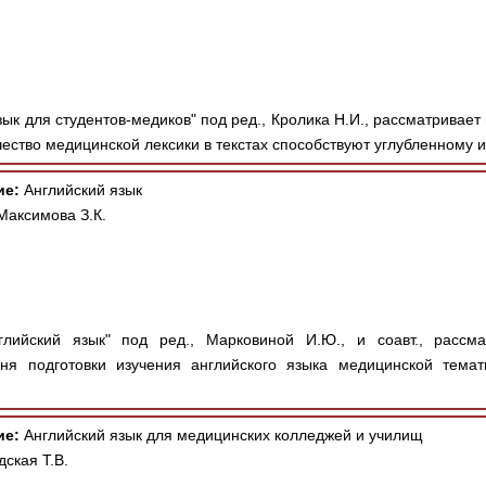
зык для студентов-медиков" под ред., Кролика Н.И., рассматрива
ство медицинской лексики в текстах способствуют углубленному из
ие:
Английский язык
Максимова З.К.
лийский язык" под ред., Марковиной И.Ю., и соавт., рассм
ня подготовки изучения английского языка медицинской темат
ие:
Английский язык для медицинских колледжей и училищ
дская Т.В.