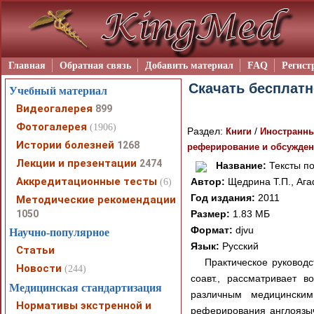
Главная
Обратная связь
Добавить материал
FAQ
Регист
Скачать бесплатн
Учебный материал
Видеогалерея
899
Фотогалерея
(1906)
Раздел:
/
Книги
Иностранн
Истории болезней
1268
реферирование и обсужден
Лекции и презентации
2474
Название:
Тексты по
Аккредитационные тесты
Автор:
Щедрина Т.П., Ага
(6)
Год издания:
2011
Методические рекомендации
1050
Размер:
1.83 МБ
Формат:
djvu
Научно-популярное
Язык:
Русский
Статьи
Практическое руководс
Новости
(244)
соавт., рассматривает 
Медицинская стандартизация
различным медицинским
Нормативы экстренной и
реферирования англоязычн