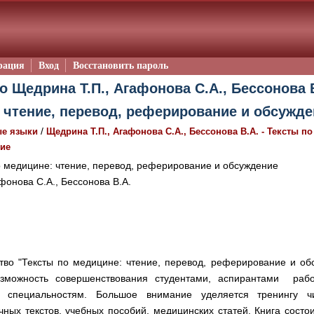
рация
Вход
Восстановить пароль
о Щедрина Т.П., Агафонова С.А., Бессонова В
чтение, перевод, реферирование и обсужде
/
ые языки
Щедрина Т.П., Агафонова С.А., Бессонова В.А. - Тексты по
ие
 медицине: чтение, перевод, реферирование и обсуждение
фонова С.А., Бессонова В.А.
тво "Тексты по медицине: чтение, перевод, реферирование и обс
возможность совершенствования студентами, аспирантами раб
 специальностям. Большое внимание уделяется тренингу ч
ых текстов, учебных пособий, медицинских статей. Книга состои