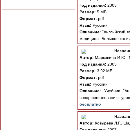
Год издания:
2003
Размер:
5 МБ
Формат:
pdf
Язык:
Русский
Описание:
"Английский я
медицины. Большое количе
Назван
Автор:
Марковина И.Ю., 
Год издания:
2003
Размер:
3.92 МБ
Формат:
pdf
Язык:
Русский
Описание:
Учебник "Анг
совершенствованию уров
бесплатно
Назван
Автор:
Козырева Л.Г., Ша
Год издания:
2007