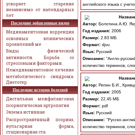
ускоряет старение
английского языка с учет
независимо от календарных
лет
Назван
Последние добавленные видео
Автор:
Болотина А.Ю. Як
Год издания:
2006
Медикаментозная коррекция
Размер:
2.83 МБ
основных клинических
проявлений ме
Формат:
djvu
Виды физической
Язык:
Русский
активности. Борьба со
Описание:
"Англо-русский
стрессовыми факторами.
количество терминов, сл
Немедикаментозное лечение
метаболического синдрома.
Назван
Диетотер
Автор:
Репин Б.И., Кривц
Последние истории болезней
Год издания:
2005
Дистальная межфаланговая
Размер:
22.45 МБ
псориатическая артропатия
Формат:
pdf
Экзема истинная
Язык:
Русский
Распространённый псориаз,
Описание:
"Русско-англий
вульгарная форма,
количество терминов, сл
стационарная ста