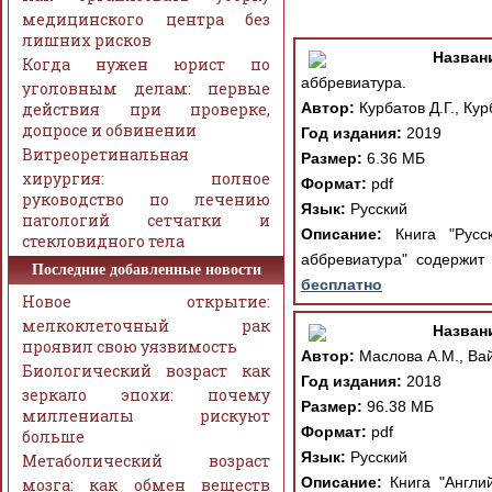
медицинского центра без
лишних рисков
Назван
Когда нужен юрист по
аббревиатура.
уголовным делам: первые
действия при проверке,
Автор:
Курбатов Д.Г., Кур
допросе и обвинении
Год издания:
2019
Витреоретинальная
Размер:
6.36 МБ
хирургия: полное
Формат:
pdf
руководство по лечению
Язык:
Русский
патологий сетчатки и
Описание:
Книга "Русск
стекловидного тела
аббревиатура" содержит
Последние добавленные новости
бесплатно
Новое открытие:
мелкоклеточный рак
Назван
проявил свою уязвимость
Автор:
Маслова А.М., Вай
Биологический возраст как
Год издания:
2018
зеркало эпохи: почему
Размер:
96.38 МБ
миллениалы рискуют
Формат:
pdf
больше
Язык:
Русский
Метаболический возраст
Описание:
Книга "Англий
мозга: как обмен веществ