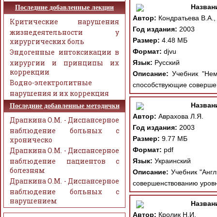
Назван
Последние добавленные лекции
Автор:
Кондратьева В.А.,
Критические нарушения
Год издания:
2003
жизнедеятельности у
Размер:
4.48 МБ
хирургических боль
Эндогенные интоксикации в
Формат:
djvu
хирургии и принципы их
Язык:
Русский
коррекции
Описание:
Учебник "Неме
Водно-электролитные
способствующие совершен
нарушения и их коррекция
Назван
Последние добавленные методички
Автор:
Аврахова Л.Я.
Драпкина О.М. - Диспансерное
Год издания:
2003
наблюдение больных с
Размер:
9.77 МБ
хроническо
Драпкина О.М. - Диспансерное
Формат:
pdf
наблюдение пациентов с
Язык:
Украинский
болезням
Описание:
Учебник "Англ
Драпкина О.М. - Диспансерное
совершенствованию уровня
наблюдение больных с
нарушением
Назван
Автор:
Кролик H.И.