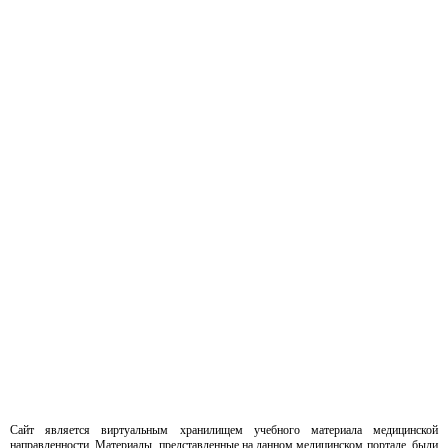
Сайт является виртуальным хранилищем учебного материала медицинской
направленности. Материалы, представленные на данном медицинском портале, были