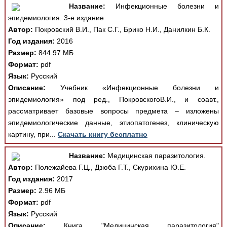
Название:
Инфекционные болезни и
эпидемиология. 3-е издание
Автор:
Покровский В.И., Пак С.Г., Брико Н.И., Данилкин Б.К.
Год издания:
2016
Размер:
844.97 МБ
Формат:
pdf
Язык:
Русский
Описание:
Учебник «Инфекционные болезни и
эпидемиология» под ред., ПокровскогоВ.И., и соавт.,
рассматривает базовые вопросы предмета – изложены
эпидемиологические данные, этиопатогенез, клиническую
картину, при...
Скачать книгу бесплатно
Название:
Медицинская паразитология.
Автор:
Полежайева Г.Ц., Дзюба Г.Т., Скурихина Ю.Е.
Год издания:
2017
Размер:
2.96 МБ
Формат:
pdf
Язык:
Русский
Описание:
Книга "Медицинская паразитология"