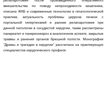
релапаротомия после произведенного оперативного
Медицинская стандартизация
вмешательства по поводу непроходимости кишечника,
Нормативы экстренной и неотложной помощи
описана ЖКБ и современные технологии в гепатологической
практике, актуальность проблемы цирроза печени с
Нормы лабораторных и инструментальных
портальной гипертензией и ранние релапаротомии при
исследований
данной патологии в сосудистой хирургии, также рассмотрены
панкреатит и панкреонекроз в аналогичном аспекте, закрытые
Обратная связь
травмы и ранения органов брюшной полости. Монография
Добавить материал
FAQ
"Драмы и трагедии в хирургии" рассчитана на практикующих
специалистов хирургического профиля.