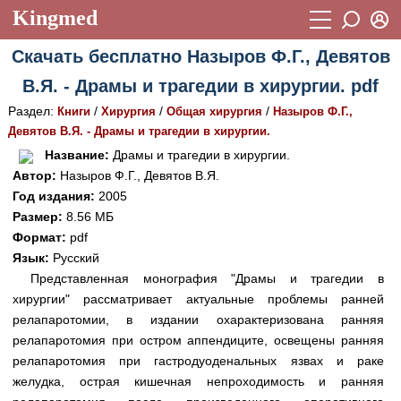
Kingmed
Вход
Скачать бесплатно Назыров Ф.Г., Девятов
Учебный материал
Логин (E-mail):
В.Я. - Драмы и трагедии в хирургии. pdf
Видеогалерея
899
Раздел:
/
/
/
Книги
Хирургия
Общая хирургия
Назыров Ф.Г.,
Пароль
Фотогалерея
Девятов В.Я. - Драмы и трагедии в хирургии.
(1906)
Название:
Драмы и трагедии в хирургии.
Истории болезней
1268
Автор:
Назыров Ф.Г., Девятов В.Я.
Восстановить пароль
Год издания:
2005
Лекции и презентации
2474
Регистрация
Размер:
8.56 МБ
Вход
Аккредитационные тесты
Формат:
pdf
(6)
Язык:
Русский
Методические рекомендации
1050
Представленная монография "Драмы и трагедии в
хирургии" рассматривает актуальные проблемы ранней
Научно-популярное
релапаротомии, в издании охарактеризована ранняя
Статьи
релапаротомия при остром аппендиците, освещены ранняя
релапаротомия при гастродуоденальных язвах и раке
Новости
(244)
желудка, острая кишечная непроходимость и ранняя