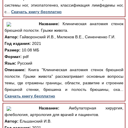
системы ног, этиопатогенез, классификация лимфедемы ног,
с...
Скачать книгу бесплатно
Название:
Клиническая анатомия стенок
брюшной полости. Грыжи живота.
Автор:
Гайворонский И.В., Милюков В.Е., Синенченко Г.И.
Год издания:
2021
Размер:
10.08 МБ
Формат:
pdf
Язык:
Русский
Описание:
Книга "Клиническая анатомия стенок брюшной
полости. Грыжи живота" рассматривает основные вопросы
темы, где отражены границы, области, развитие и строение
брюшной стенки, брюшина и полость брюшины, оха...
Скачать книгу бесплатно
Название:
Амбулаторная хирургия,
флебология, артрология для врачей и пациентов.
Автор:
Ельшанский И.В.
Год издания:
2021