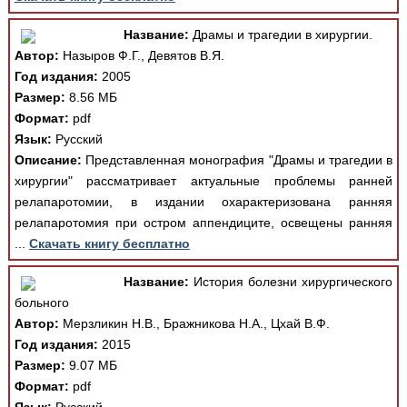
Название:
Драмы и трагедии в хирургии.
Автор:
Назыров Ф.Г., Девятов В.Я.
Год издания:
2005
Размер:
8.56 МБ
Формат:
pdf
Язык:
Русский
Описание:
Представленная монография "Драмы и трагедии в
хирургии" рассматривает актуальные проблемы ранней
релапаротомии, в издании охарактеризована ранняя
релапаротомия при остром аппендиците, освещены ранняя
...
Скачать книгу бесплатно
Название:
История болезни хирургического
больного
Автор:
Мерзликин Н.В., Бражникова Н.А., Цхай В.Ф.
Год издания:
2015
Размер:
9.07 МБ
Формат:
pdf