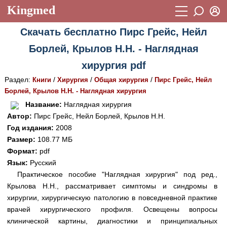
Kingmed
Вход
Скачать бесплатно Пирс Грейс, Нейл
Учебный материал
Логин (E-mail):
Борлей, Крылов Н.Н. - Наглядная
Видеогалерея
899
хирургия pdf
Пароль
Фотогалерея
(1906)
Раздел:
/
/
/
Книги
Хирургия
Общая хирургия
Пирс Грейс, Нейл
Борлей, Крылов Н.Н. - Наглядная хирургия
Истории болезней
1268
Восстановить пароль
Название:
Наглядная хирургия
Лекции и презентации
2474
Регистрация
Автор:
Пирс Грейс, Нейл Борлей, Крылов Н.Н.
Год издания:
2008
Вход
Аккредитационные тесты
(6)
Размер:
108.77 МБ
Формат:
pdf
Методические рекомендации
1050
Язык:
Русский
Научно-популярное
Практическое пособие "Наглядная хирургия" под ред.,
Крылова Н.Н., рассматривает симптомы и синдромы в
Статьи
хирургии, хирургическую патологию в повседневной практике
врачей хирургического профиля. Освещены вопросы
Новости
(244)
клинической картины, диагностики и принципиальных