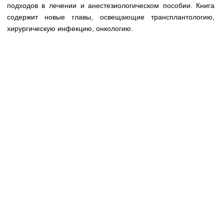
Медицинская стандартизация
подходов в лечении и анестезиологическом пособии. Книга
содержит новые главы, освещающие трансплантологию,
Нормативы экстренной и неотложной помощи
хирургическую инфекцию, онкологию.
Нормы лабораторных и инструментальных
исследований
Обратная связь
Добавить материал
FAQ