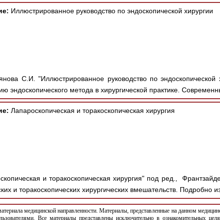
ие:
Иллюстрированное руководство по эндоскопической хирургии
ова С.И. "Иллюстрированное руководство по эндоскопической 
ю эндоскопического метода в хирургической практике. Современн
ие:
Лапароскопическая и торакоскопическая хирургия
скопическая и торакоскопическая хирургия" под ред., Франтзайд
их и торакоскопических хирургических вмешательств. Подробно из
териала медицинской направленности. Материалы, представленные на данном медицинс
льзователями. Все материалы представлены исключительно в ознакомительных целя