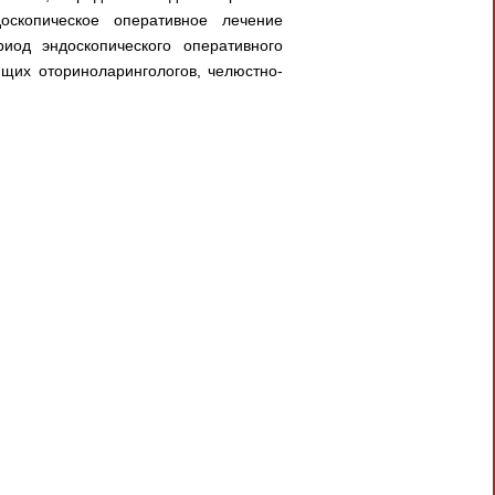
доскопическое оперативное лечение
иод эндоскопического оперативного
ющих оториноларингологов, челюстно-