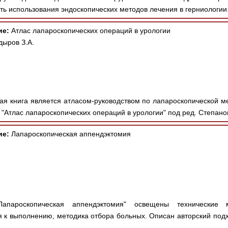
ь использования эндоскопических методов лечения в герниологии.
ие:
Атлас лапароскопических операций в урологии
дыров З.А.
я книга является атласом-руководством по лапароскопической ме
. "Атлас лапароскопических операций в урологии" под ред. Степано
ие:
Лапароскопическая аппендэктомия
пароскопическая аппендэктомия" освещены технические 
 к выполнению, методика отбора больных. Описан авторский подх