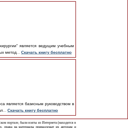
хирургии" является ведущим учебным
ых метод...
Скачать книгу бесплатно
еса является базисным руководством в
л...
Скачать книгу бесплатно
ком портале, были взяты из Интернета (находятся в
х, права на материалы принадлежат их авторам и