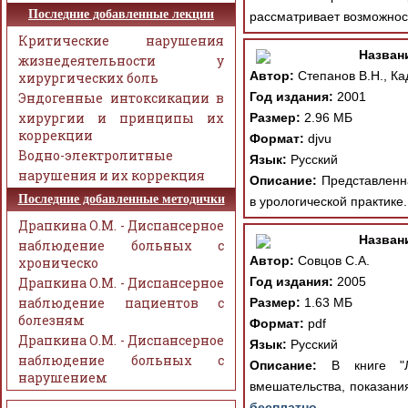
Последние добавленные лекции
рассматривает возможност
Критические нарушения
Назван
жизнедеятельности у
Автор:
Степанов В.Н., Ка
хирургических боль
Эндогенные интоксикации в
Год издания:
2001
хирургии и принципы их
Размер:
2.96 МБ
коррекции
Формат:
djvu
Водно-электролитные
Язык:
Русский
нарушения и их коррекция
Описание:
Представленна
Последние добавленные методички
в урологической практике
Драпкина О.М. - Диспансерное
Назван
наблюдение больных с
Автор:
Совцов С.А.
хроническо
Драпкина О.М. - Диспансерное
Год издания:
2005
наблюдение пациентов с
Размер:
1.63 МБ
болезням
Формат:
pdf
Драпкина О.М. - Диспансерное
Язык:
Русский
наблюдение больных с
Описание:
В книге "Ла
нарушением
вмешательства, показания
бесплатно