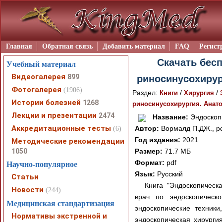
Главная
Обратная связь
Добавить материал
FAQ
Регист
Скачать бесп
Учебный материал
Видеогалерея
899
риносинусохирур
Фотогалерея
(1906)
Раздел:
/
/
Книги
Хирургия
Истории болезней
1268
риносинусохирургия. Анато
Лекции и презентации
2474
Название:
Эндоскопи
Аккредитационные тесты
Автор:
Вормалд П.ДЖ., ре
(6)
Год издания:
2021
Методические рекомендации
1050
Размер:
71.7 МБ
Формат:
pdf
Научно-популярное
Язык:
Русский
Статьи
Книга "Эндоскопическ
Новости
(244)
врач по эндоскопическ
Медицинская стандартизация
эндоскопические техник
Нормативы экстренной и
эндоскопическая хирурги