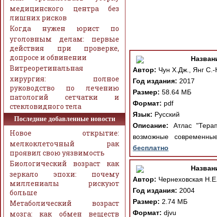
медицинского центра без
лишних рисков
Когда нужен юрист по
уголовным делам: первые
действия при проверке,
допросе и обвинении
Назван
Витреоретинальная
Автор:
Чун Х.Дж., Янг С.-
хирургия: полное
Год издания:
2017
руководство по лечению
Размер:
58.64 МБ
патологий сетчатки и
Формат:
pdf
стекловидного тела
Язык:
Русский
Последние добавленные новости
Описание:
Атлас "Терапе
Новое открытие:
возможные современные
мелкоклеточный рак
бесплатно
проявил свою уязвимость
Биологический возраст как
Назван
зеркало эпохи: почему
Автор:
Чернеховская Н.Е
миллениалы рискуют
Год издания:
2004
больше
Размер:
2.74 МБ
Метаболический возраст
Формат:
djvu
мозга: как обмен веществ