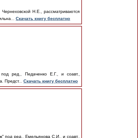
 Чернеховской Н.Е., рассматриваются
ильна...
Скачать книгу бесплатно
од ред., Педаченко Е.Г., и соавт.,
. Предст...
Скачать книгу бесплатно
 под ред., Емельянова С.И., и соавт.,