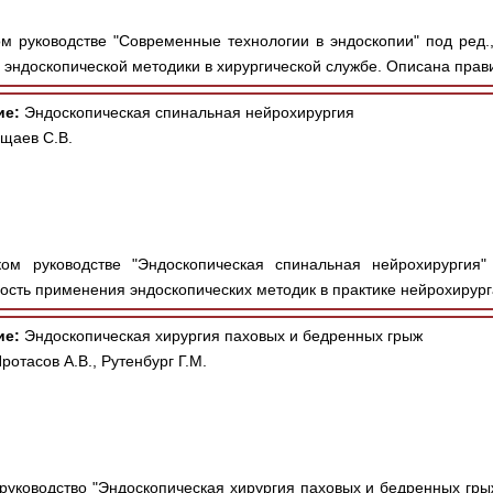
м руководстве "Современные технологии в эндоскопии" под ред.,
эндоскопической методики в хирургической службе. Описана прав
ие:
Эндоскопическая спинальная нейрохирургия
ущаев С.В.
м руководстве "Эндоскопическая спинальная нейрохирургия" п
сть применения эндоскопических методик в практике нейрохирурга
ие:
Эндоскопическая хирургия паховых и бедренных грыж
ротасов А.В., Рутенбург Г.М.
уководство "Эндоскопическая хирургия паховых и бедренных грыж"