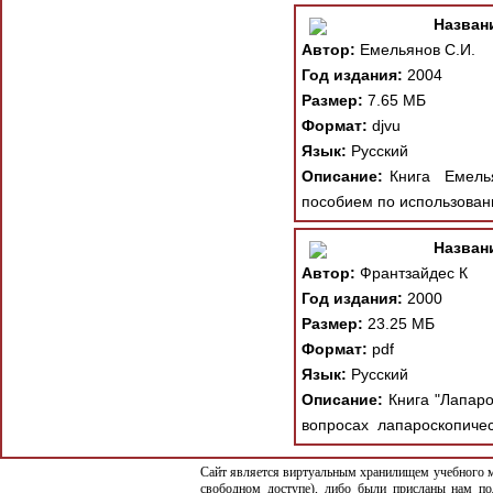
Назван
Автор:
Емельянов С.И.
Год издания:
2004
Размер:
7.65 МБ
Формат:
djvu
Язык:
Русский
Описание:
Книга Емельян
пособием по использовани
Назван
Автор:
Франтзайдес К
Год издания:
2000
Размер:
23.25 МБ
Формат:
pdf
Язык:
Русский
Описание:
Книга "Лапаро
вопросах лапароскопическ
Сайт является виртуальным хранилищем учебного ма
свободном доступе), либо были присланы нам по