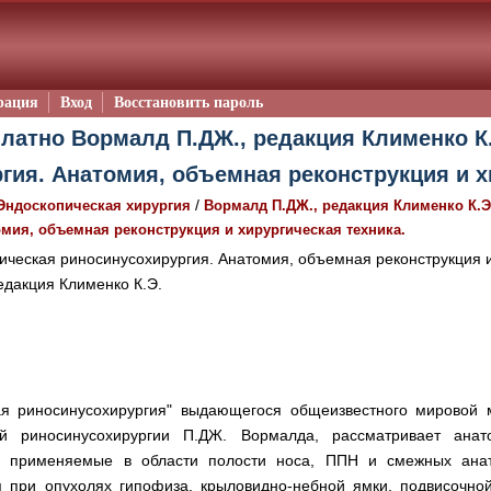
рация
Вход
Восстановить пароль
латно Вормалд П.ДЖ., редакция Клименко К.
гия. Анатомия, объемная реконструкция и хи
/
Эндоскопическая хирургия
Вормалд П.ДЖ., редакция Клименко К.Э
мия, объемная реконструкция и хирургическая техника.
ческая риносинусохирургия. Анатомия, объемная реконструкция и
дакция Клименко К.Э.
ая риносинусохирургия" выдающегося общеизвестного мировой 
ой риносинусохирургии П.ДЖ. Вормалда, рассматривает анат
и, применяемые в области полости носа, ППН и смежных анато
я при опухолях гипофиза, крыловидно-небной ямки, подвисочно