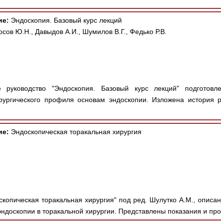
ие:
Эндоскопия. Базовый курс лекций
сов Ю.Н., Давыдов А.И., Шумилов В.Г., Федько Р.В.
 руководство "Эндоскопия. Базовый курс лекций" подготов
рургического профиля основам эндоскопии. Изложена история р
ие:
Эндоскопическая торакальная хирургия
скопическая торакальная хирургия" под ред. Шулутко А.М., описа
ндоскопии в торакальной хирургии. Представлены показания и про