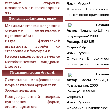
ускоряет старение
Язык:
Русский
независимо от календарных
Описание:
В практическо
лет
практическое применение 
Последние добавленные видео
Назван
Медикаментозная коррекция
Автор:
Педаченко Е.Г., К
основных клинических
проявлений ме
Год издания:
2000
Виды физической
Размер:
5.92 МБ
активности. Борьба со
Формат:
djvu
стрессовыми факторами.
Язык:
Русский
Немедикаментозное лечение
Описание:
В практическо
метаболического синдрома.
рассматривается возможно
Диетотер
Последние истории болезней
Назван
Дистальная межфаланговая
Автор:
Емельянов С.И., П
псориатическая артропатия
Год издания:
2000
Экзема истинная
Размер:
13.59 МБ
Распространённый псориаз,
Формат:
rtf
вульгарная форма,
Язык:
Русский
стационарная ста
Описание:
Практическое р