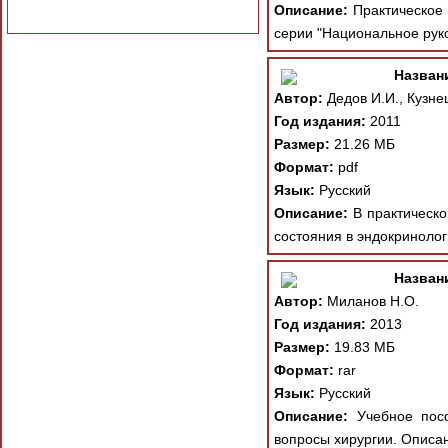
Описание:
Практическое р
серии "Национальное руко
Назван
Автор:
Дедов И.И., Кузне
Год издания:
2011
Размер:
21.26 МБ
Формат:
pdf
Язык:
Русский
Описание:
В практическом
состояния в эндокринолог
Назван
Автор:
Миланов Н.О.
Год издания:
2013
Размер:
19.83 МБ
Формат:
rar
Язык:
Русский
Описание:
Учебное посо
вопросы хирургии. Описан