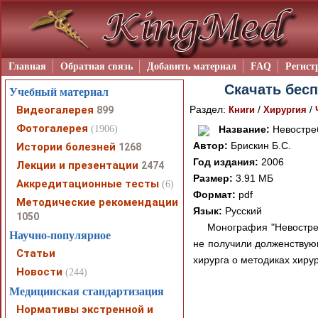
Главная
Обратная связь
Добавить материал
FAQ
Регист
Скачать бесп
Учебный материал
Видеогалерея
Раздел:
/
/
899
Книги
Хирургия
Фотогалерея
(1906)
Название:
Невостре
Автор:
Брискин Б.С.
Истории болезней
1268
Год издания:
2006
Лекции и презентации
2474
Размер:
3.91 МБ
Аккредитационные тесты
(6)
Формат:
pdf
Методические рекомендации
Язык:
Русский
1050
Монография "Невостреб
Научно-популярное
не получили долженствую
Статьи
хирурга о методиках хиру
Новости
(244)
Медицинская стандартизация
Нормативы экстренной и