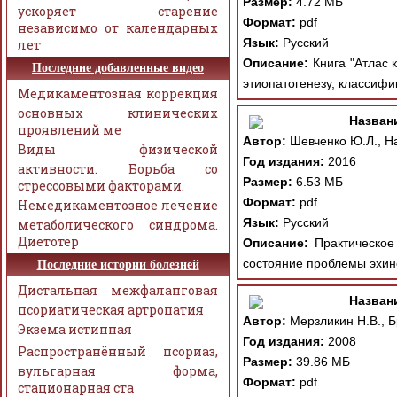
Размер:
4.72 МБ
ускоряет старение
Формат:
pdf
независимо от календарных
Язык:
Русский
лет
Описание:
Книга "Атлас 
Последние добавленные видео
этиопатогенезу, классифи
Медикаментозная коррекция
основных клинических
Назван
проявлений ме
Автор:
Шевченко Ю.Л., На
Виды физической
Год издания:
2016
активности. Борьба со
Размер:
6.53 МБ
стрессовыми факторами.
Формат:
pdf
Немедикаментозное лечение
Язык:
Русский
метаболического синдрома.
Диетотер
Описание:
Практическое 
состояние проблемы эхино
Последние истории болезней
Дистальная межфаланговая
Назван
псориатическая артропатия
Автор:
Мерзликин Н.В., Б
Экзема истинная
Год издания:
2008
Распространённый псориаз,
Размер:
39.86 МБ
вульгарная форма,
Формат:
pdf
стационарная ста