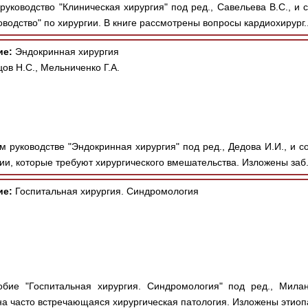
уководство "Клиническая хирургия" под ред., Савельева В.С., и 
водство" по хирургии. В книге рассмотрены вопросы кардиохирург.
ие:
Эндокринная хирургия
цов Н.С., Мельниченко Г.А.
 руководстве "Эндокринная хирургия" под ред., Дедова И.И., и с
ии, которые требуют хирургического вмешательства. Изложены заб.
ие:
Госпитальная хирургия. Синдромология
бие "Госпитальная хирургия. Синдромология" под ред., Милан
а часто встречающаяся хирургическая патология. Изложены этиопа