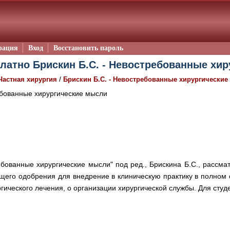
рация
Вход
Восстановить пароль
латно Брискин Б.С. - Невостребованные хир
/
Частная хирургия
Брискин Б.С. - Невостребованные хирургически
бованные хирургические мысли
ованные хирургические мысли" под ред., Брискина Б.С., рассмат
щего одобрения для внедрение в клиническую практику в полном
ргического лечения, о организации хирургической службы. Для студ