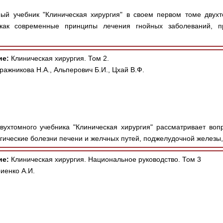
й учебник "Клиническая хирургия" в своем первом томе двухт
, как современные принципы лечения гнойных заболеваний, 
ие:
Клиническая хирургия. Том 2.
ражникова Н.А., Альперович Б.И., Цхай В.Ф.
ухтомного учебника "Клиническая хирургия" рассматривает воп
ические болезни печени и желчных путей, поджелудочной железы, 
ие:
Клиническая хирургия. Национальное руководство. Том 3
иенко А.И.