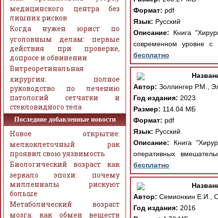
медицинского центра без
Формат:
pdf
лишних рисков
Язык:
Русский
Когда нужен юрист по
Описание:
Книга "Хирур
уголовным делам: первые
современном уровне с 
действия при проверке,
бесплатно
допросе и обвинении
Витреоретинальная
Назван
хирургия: полное
Автор:
Золлингер Р.М., Э
руководство по лечению
патологий сетчатки и
Год издания:
2023
стекловидного тела
Размер:
114.04 МБ
Последние добавленные новости
Формат:
pdf
Язык:
Русский
Новое открытие:
Описание:
Книга "Хирур
мелкоклеточный рак
проявил свою уязвимость
оперативных вмешательс
Биологический возраст как
бесплатно
зеркало эпохи: почему
миллениалы рискуют
Назван
больше
Автор:
Семионкин Е.И., 
Метаболический возраст
Год издания:
2016
мозга: как обмен веществ