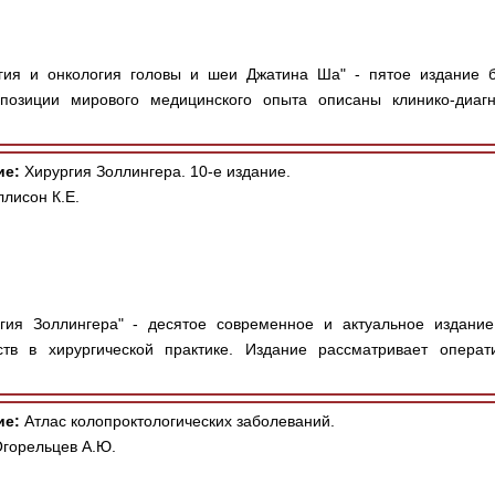
гия и онкология головы и шеи Джатина Ша" - пятое издание б
позиции мирового медицинского опыта описаны клинико-диагн
ие:
Хирургия Золлингера. 10-е издание.
ллисон К.Е.
гия Золлингера" - десятое современное и актуальное издани
тв в хирургической практике. Издание рассматривает операт
ие:
Атлас колопроктологических заболеваний.
Огорельцев А.Ю.