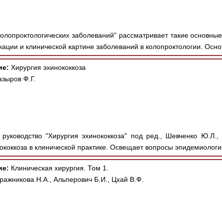
колопроктологических заболеваний" рассматривает такие основные
кации и клинической картине заболеваний в колопроктологии. Осно
ие:
Хирургия эхинококкоза
зыров Ф.Г.
руководство "Хирургия эхинококкоза" под ред., Шевченко Ю.Л., 
коккоза в клинической практике. Освещает вопросы эпидемиология
ие:
Клиническая хирургия. Том 1.
ражникова Н.А., Альперович Б.И., Цхай В.Ф.