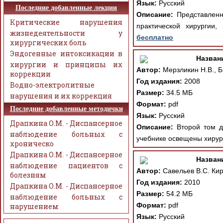
Язык:
Русский
Последние добавленные лекции
Описание:
Представленны
Критические нарушения
практической хирургии
жизнедеятельности у
бесплатно
хирургических боль
Эндогенные интоксикации в
Назван
хирургии и принципы их
Автор:
Мерзликин Н.В., Б
коррекции
Год издания:
2008
Водно-электролитные
Размер:
34.5 МБ
нарушения и их коррекция
Формат:
pdf
Последние добавленные методички
Язык:
Русский
Драпкина О.М. - Диспансерное
Описание:
Второй том дв
наблюдение больных с
учебнике освещены хирург
хроническо
Драпкина О.М. - Диспансерное
Назван
наблюдение пациентов с
Автор:
Савельев В.С. Кир
болезням
Год издания:
2010
Драпкина О.М. - Диспансерное
Размер:
54.2 МБ
наблюдение больных с
Формат:
pdf
нарушением
Язык:
Русский