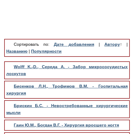
Медицинская стандартизация
Нормативы экстренной и неотложной помощи
Нормы лабораторных и инструментальных
исследований
Обратная связь
Сортировать по:
Дате добавления
|
Автору
↑
|
Добавить материал
Названию
|
Популярности
FAQ
Wolff K.-D., Середа А. - Забор микрососудистых
лоскутов
Бисенков Л.Н., Трофимов В.М. - Госпитальная
хирургия
Брискин Б.С. - Невостребованные хирургические
мысли
Гаин Ю.М., Богдан В.Г. - Хирургия вросшего ногтя