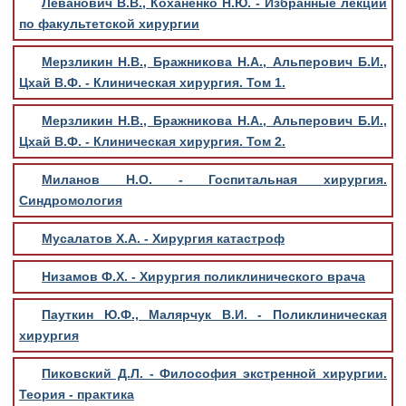
Леванович В.В., Коханенко Н.Ю. - Избранные лекции
по факультетской хирургии
Мерзликин Н.В., Бражникова Н.А., Альперович Б.И.,
Цхай В.Ф. - Клиническая хирургия. Том 1.
Мерзликин Н.В., Бражникова Н.А., Альперович Б.И.,
Цхай В.Ф. - Клиническая хирургия. Том 2.
Миланов Н.О. - Госпитальная хирургия.
Синдромология
Мусалатов Х.А. - Хирургия катастроф
Низамов Ф.Х. - Хирургия поликлинического врача
Пауткин Ю.Ф., Малярчук В.И. - Поликлиническая
хирургия
Пиковский Д.Л. - Философия экстренной хирургии.
Теория - практика