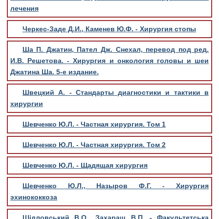
лечения
Черкес-Заде Д.И., Каменев Ю.Ф. - Хирургия стопы
Ша П. Джатин, Пател Дж. Снехал, перевод под ред.
И.В. Решетова. - Хирургия и онкология головы и шеи
Джатина Ша. 5-е издание.
Швецкий А. - Стандарты диагностики и тактики в
хирургии
Шевченко Ю.Л. - Частная хирургия. Том 1
Шевченко Ю.Л. - Частная хирургия. Том 2
Шевченко Ю.Л. - Щадящая хирургия
Шевченко Ю.Л., Назыров Ф.Г. - Хирургия
эхинококкоза
Шідловський В.О., Захараш В.П. - Факультетська