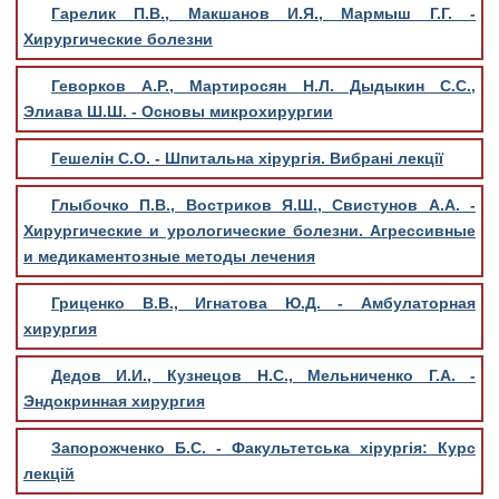
Гарелик П.В., Макшанов И.Я., Мармыш Г.Г. -
Хирургические болезни
Геворков А.P., Мартиросян Н.Л. Дыдыкин С.С.,
Элиава Ш.Ш. - Основы микрохирургии
Гешелін С.О. - Шпитальна хірургія. Вибрані лекції
Глыбочко П.В., Востриков Я.Ш., Свистунов А.А. -
Хирургические и урологические болезни. Агрессивные
и медикаментозные методы лечения
Гриценко В.В., Игнатова Ю.Д. - Амбулаторная
хирургия
Дедов И.И., Кузнецов Н.С., Мельниченко Г.А. -
Эндокринная хирургия
Запорожченко Б.С. - Факультетська хірургія: Курс
лекцій