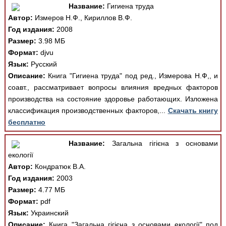
Название:
Гигиена труда
Автор:
Измеров Н.Ф., Кириллов В.Ф.
Год издания:
2008
Размер:
3.98 МБ
Формат:
djvu
Язык:
Русский
Описание:
Книга "Гигиена труда" под ред., Измерова Н.Ф,, и
соавт., рассматривает вопросы влияния вредных факторов
производства на состояние здоровье работающих. Изложена
классификация производственных факторов,...
Скачать книгу
бесплатно
Название:
Загальна гігієна з основами
екології
Автор:
Кондратюк В.А.
Год издания:
2003
Размер:
4.77 МБ
Формат:
pdf
Язык:
Украинский
Описание:
Книга "Загальна гігієна з основами екології" под