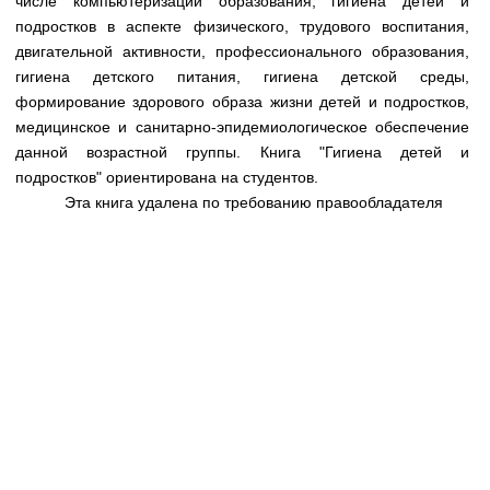
числе компьютеризации образования, гигиена детей и
Медицинская стандартизация
подростков в аспекте физического, трудового воспитания,
Нормативы экстренной и неотложной помощи
двигательной активности, профессионального образования,
гигиена детского питания, гигиена детской среды,
Нормы лабораторных и инструментальных
формирование здорового образа жизни детей и подростков,
исследований
медицинское и санитарно-эпидемиологическое обеспечение
данной возрастной группы. Книга "Гигиена детей и
Обратная связь
подростков" ориентирована на студентов.
Добавить материал
FAQ
Эта книга удалена по требованию правообладателя