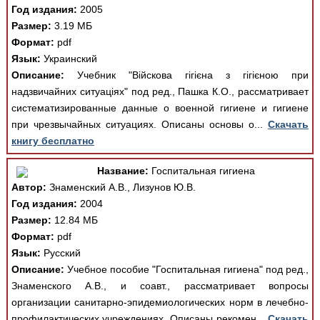
Год издания:
2005
Размер:
3.19 МБ
Формат:
pdf
Язык:
Украинский
Описание:
Учебник "Війскова гігієна з гігієною при
надзвичайних ситуаціях" под ред., Пашка К.О., рассматривает
систематизированные данные о военной гигиене и гигиене
при чрезвычайных ситуациях. Описаны основы о...
Скачать
книгу бесплатно
Название:
Госпитальная гигиена
Автор:
Знаменский А.В., Лизунов Ю.В.
Год издания:
2004
Размер:
12.84 МБ
Формат:
pdf
Язык:
Русский
Описание:
Учебное пособие "Госпитальная гигиена" под ред.,
Знаменского А.В., и соавт., рассматривает вопросы
организации санитарно-эпидемиологических норм в лечебно-
профилактических учреждениях. Описаны рекомен...
Скачать