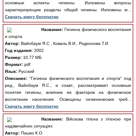
основные аспекты гигиены. Изложены вопросы
характеризующие разделы общей гигиены. Изложены м...
Скачать книгу бесплатно
Название:
Гигиена физического воспитания
и спорта
Автор:
Вайнбаум Я.С., Коваль В.И., Родионова Т.И.
Год издания:
2002
Размер:
10.77 МБ
Формат:
pdf
Язык:
Русский
Описание:
"Гигиена физического воспитания и спорта" под
ред., Вайнбаум Я.С., и соавт., рассматривает основные
понятия гигиены, влияние ее факторов на физическое
воспитание населения. Освещены гигиенические треб...
Скачать книгу бесплатно
Название:
Війскова гігієна з гігієною при
надзвичайних ситуаціях
Автор:
Пашко К.О.