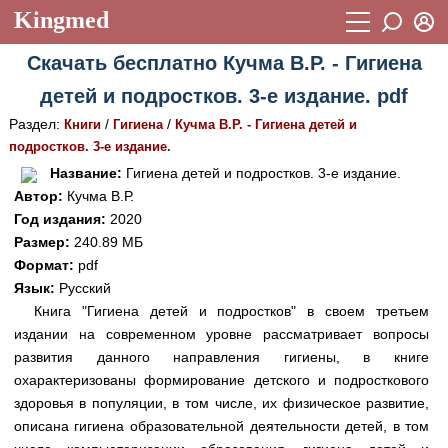
Kingmed
Вход
Скачать бесплатно Кучма В.Р. - Гигиена
Учебный материал
Логин (E-mail):
детей и подростков. 3-е издание. pdf
Видеогалерея
899
Раздел:
/
/
Книги
Гигиена
Кучма В.Р. - Гигиена детей и
Пароль
Фотогалерея
подростков. 3-е издание.
(1906)
Название:
Гигиена детей и подростков. 3-е издание.
Истории болезней
1268
Автор:
Кучма В.Р.
Восстановить пароль
Год издания:
2020
Лекции и презентации
2474
Регистрация
Размер:
240.89 МБ
Вход
Аккредитационные тесты
Формат:
pdf
(6)
Язык:
Русский
Методические рекомендации
1050
Книга "Гигиена детей и подростков" в своем третьем
издании на современном уровне рассматривает вопросы
Научно-популярное
развития данного направления гигиены, в книге
Статьи
охарактеризованы формирование детского и подросткового
здоровья в популяции, в том числе, их физическое развитие,
Новости
(244)
описана гигиена образовательной деятельности детей, в том