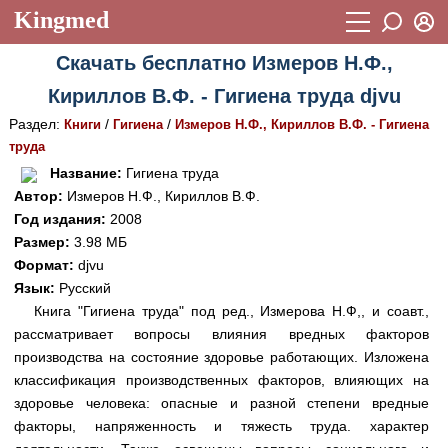
Kingmed
Вход
Скачать бесплатно Измеров Н.Ф.,
Учебный материал
Логин (E-mail):
Кириллов В.Ф. - Гигиена труда djvu
Видеогалерея
899
Раздел:
/
/
Книги
Гигиена
Измеров Н.Ф., Кириллов В.Ф. - Гигиена
Пароль
Фотогалерея
труда
(1906)
Название:
Гигиена труда
Истории болезней
1268
Автор:
Измеров Н.Ф., Кириллов В.Ф.
Восстановить пароль
Год издания:
2008
Лекции и презентации
2474
Регистрация
Размер:
3.98 МБ
Вход
Аккредитационные тесты
Формат:
djvu
(6)
Язык:
Русский
Методические рекомендации
1050
Книга "Гигиена труда" под ред., Измерова Н.Ф,, и соавт.,
рассматривает вопросы влияния вредных факторов
Научно-популярное
производства на состояние здоровье работающих. Изложена
Статьи
классификация производственных факторов, влияющих на
здоровье человека: опасные и разной степени вредные
Новости
(244)
факторы, напряженность и тяжесть труда. характер