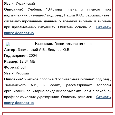
Язык:
Украинский
Описание:
Учебник "Війскова гігієна з гігієною при
надзвичайних ситуаціях" под ред., Пашка К.О., рассматривает
систематизированные данные о военной гигиене и гигиене
при чрезвычайных ситуациях. Описаны основы о...
Скачать
книгу бесплатно
Название:
Госпитальная гигиена
Автор:
Знаменский А.В., Лизунов Ю.В.
Год издания:
2004
Размер:
12.84 МБ
Формат:
pdf
Язык:
Русский
Описание:
Учебное пособие "Госпитальная гигиена" под ред.,
Знаменского А.В., и соавт., рассматривает вопросы
организации санитарно-эпидемиологических норм в лечебно-
профилактических учреждениях. Описаны рекомен...
Скачать
книгу бесплатно