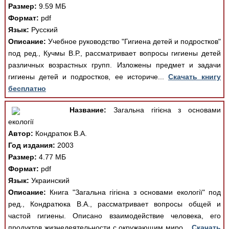
Размер:
9.59 МБ
Формат:
pdf
Язык:
Русский
Описание:
Учебное руководство "Гигиена детей и подростков"
под ред., Кучмы В.Р., рассматривает вопросы гигиены детей
различных возрастных групп. Изложены предмет и задачи
гигиены детей и подростков, ее историче...
Скачать книгу
бесплатно
Название:
Загальна гігієна з основами
екології
Автор:
Кондратюк В.А.
Год издания:
2003
Размер:
4.77 МБ
Формат:
pdf
Язык:
Украинский
Описание:
Книга "Загальна гігієна з основами екології" под
ред., Кондратюка В.А., рассматривает вопросы общей и
частой гигиены. Описано взаимодействие человека, его
продуктов жизнедеятельности с окружающим миро...
Скачать