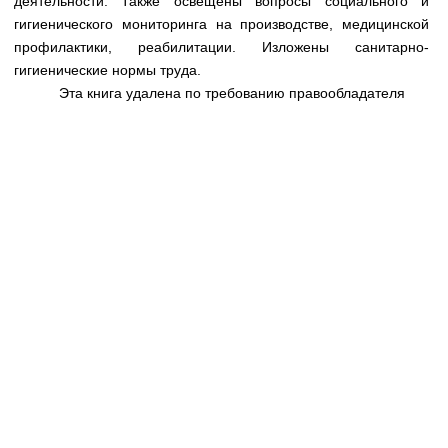
деятельности. Также освещены вопросы социального и
Медицинская стандартизация
гигиенического мониторинга на производстве, медицинской
Нормативы экстренной и неотложной помощи
профилактики, реабилитации. Изложены санитарно-
гигиенические нормы труда.
Нормы лабораторных и инструментальных
Эта книга удалена по требованию правообладателя
исследований
Обратная связь
Добавить материал
FAQ