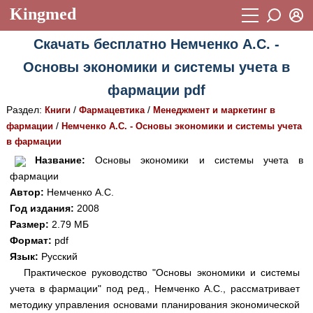
Kingmed
Вход
Скачать бесплатно Немченко А.С. -
Учебный материал
Логин (E-mail):
Основы экономики и системы учета в
Видеогалерея
899
фармации pdf
Пароль
Фотогалерея
(1906)
Раздел:
/
/
Книги
Фармацевтика
Менеджмент и маркетинг в
/
фармации
Немченко А.С. - Основы экономики и системы учета
Истории болезней
1268
в фармации
Восстановить пароль
Лекции и презентации
2474
Регистрация
Название:
Основы экономики и системы учета в
фармации
Вход
Аккредитационные тесты
(6)
Автор:
Немченко А.С.
Год издания:
2008
Методические рекомендации
1050
Размер:
2.79 МБ
Научно-популярное
Формат:
pdf
Язык:
Русский
Статьи
Практическое руководство "Основы экономики и системы
учета в фармации" под ред., Немченко А.С., рассматривает
Новости
(244)
методику управления основами планирования экономической