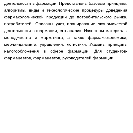
Медицинская стандартизация
деятельности в фармации. Представлены базовые принципы,
алгоритмы, виды и технологические процедуры доведения
Нормативы экстренной и неотложной помощи
фармакологической продукции до потребительского рынка,
потребителей. Описаны учет, планирование экономической
Нормы лабораторных и инструментальных
деятельности в фармации, его анализ. Изложены материалы
исследований
менеджмента и маркетинга, а также фармакоэкономики,
Обратная связь
мерчандайзинга, управления, логистики. Указаны принципы
Добавить материал
налогообложения в сфере фармации. Для студентов-
FAQ
фармацевтов, фармацевтов, руководителей фармации.