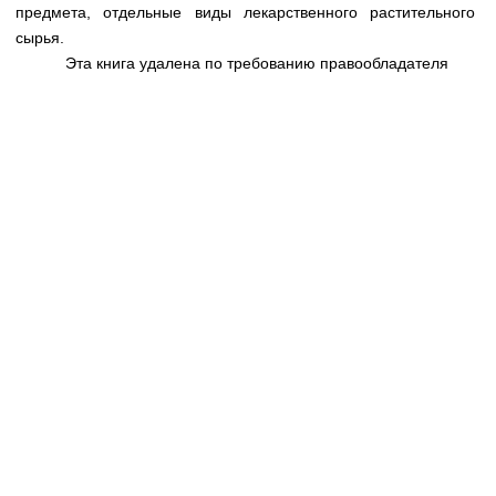
Медицинская стандартизация
предмета, отдельные виды лекарственного растительного
сырья.
Нормативы экстренной и неотложной помощи
Эта книга удалена по требованию правообладателя
Нормы лабораторных и инструментальных
исследований
Обратная связь
Добавить материал
FAQ