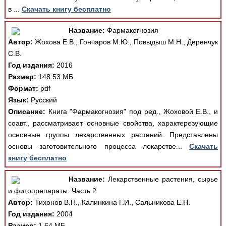
в ...
Скачать книгу бесплатно
Название:
Фармакогнозия
Автор:
Жохова Е.В., Гончаров М.Ю., Повыдыш М.Н., Деренчук
С.В.
Год издания:
2016
Размер:
148.53 МБ
Формат:
pdf
Язык:
Русский
Описание:
Книга "Фармакогнозия" под ред., Жоховой Е.В., и
соавт., рассматривает основные свойства, характерезующие
основные группы лекарственных растений. Представлены
основы заготовительного процесса лекарстве...
Скачать
книгу бесплатно
Название:
Лекарственные растения, сырье
и фитопрепараты. Часть 2
Автор:
Тихонов В.Н., Калинкина Г.И., Сальникова Е.Н.
Год издания:
2004
Размер:
1.64 МБ