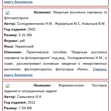
книгу бесплатно
Название:
Лікарська рослинна сировина та
фітопрепарати
Автор:
Солодовниченко Н.М., Журавльов М.С, Ковальов В.М.
Год издания:
2001
Размер:
5.41 МБ
Формат:
pdf
Язык:
Украинский
Описание:
Практическое пособие "Лікарська рослинна
сировина та фітопрепарати" под ред., Солодовниченко Н.М., и
соавт., рассматривает основные сведенья о лекарственных
растениях, фитопрепаратах, фитосырье. Излож...
Скачать
книгу бесплатно
Название:
Фармакогнозия. Тестовые
задания и ситуационные задачи
Автор:
Самылина И.А.
Год издания:
2011
Размер:
7.09 МБ