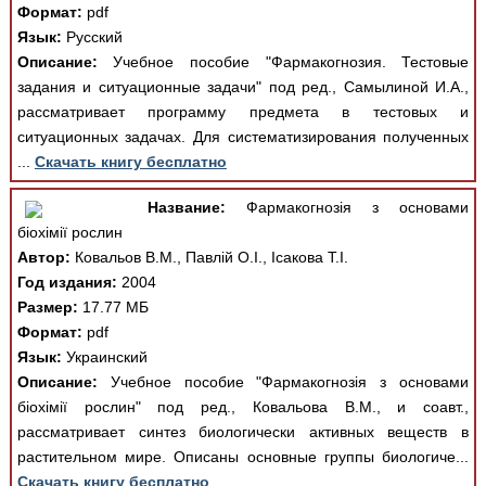
Формат:
pdf
Язык:
Русский
Описание:
Учебное пособие "Фармакогнозия. Тестовые
задания и ситуационные задачи" под ред., Самылиной И.А.,
рассматривает программу предмета в тестовых и
ситуационных задачах. Для систематизирования полученных
...
Скачать книгу бесплатно
Название:
Фармакогнозія з основами
біохімії рослин
Автор:
Ковальов В.М., Павлій О.І., Ісакова Т.І.
Год издания:
2004
Размер:
17.77 МБ
Формат:
pdf
Язык:
Украинский
Описание:
Учебное пособие "Фармакогнозія з основами
біохімії рослин" под ред., Ковальова В.М., и соавт.,
рассматривает синтез биологически активных веществ в
растительном мире. Описаны основные группы биологиче...
Скачать книгу бесплатно