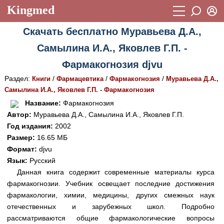
Kingmed
Вход
Скачать бесплатно Муравьева Д.А.,
Учебный материал
Логин (E-mail):
Самылина И.А., Яковлев Г.П. -
Видеогалерея
899
Фармакогнозия djvu
Пароль
Фотогалерея
(1906)
Раздел:
/
/
/
Книги
Фармацевтика
Фармакогнозия
Муравьева Д.А.,
Самылина И.А., Яковлев Г.П. - Фармакогнозия
Истории болезней
1268
Восстановить пароль
Название:
Фармакогнозия
Лекции и презентации
2474
Регистрация
Автор:
Муравьева Д.А., Самылина И.А., Яковлев Г.П.
Год издания:
2002
Вход
Аккредитационные тесты
(6)
Размер:
16.65 МБ
Формат:
djvu
Методические рекомендации
1050
Язык:
Русский
Научно-популярное
Данная книга содержит современные материалы курса
фармакогнозии. Учебник освещает последние достижения
Статьи
фармакологии, химии, медицины, других смежных наук
отечественных и зарубежных школ. Подробно
Новости
(244)
рассматриваются общие фармакологические вопросы