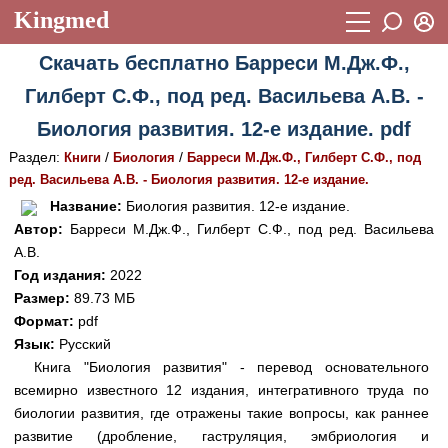
Kingmed
Вход
Скачать бесплатно Барреси М.Дж.Ф.,
Учебный материал
Логин (E-mail):
Гилберт С.Ф., под ред. Васильева А.В. -
Видеогалерея
899
Биология развития. 12-е издание. pdf
Пароль
Фотогалерея
(1906)
Раздел:
/
/
Книги
Биология
Барреси М.Дж.Ф., Гилберт С.Ф., под
ред. Васильева А.В. - Биология развития. 12-е издание.
Истории болезней
1268
Восстановить пароль
Название:
Биология развития. 12-е издание.
Лекции и презентации
2474
Регистрация
Автор:
Барреси М.Дж.Ф., Гилберт С.Ф., под ред. Васильева
А.В.
Вход
Аккредитационные тесты
(6)
Год издания:
2022
Размер:
89.73 МБ
Методические рекомендации
1050
Формат:
pdf
Научно-популярное
Язык:
Русский
Книга "Биология развития" - перевод основательного
Статьи
всемирно известного 12 издания, интегративного труда по
биологии развития, где отражены такие вопросы, как раннее
Новости
(244)
развитие (дробление, гаструляция, эмбриология и