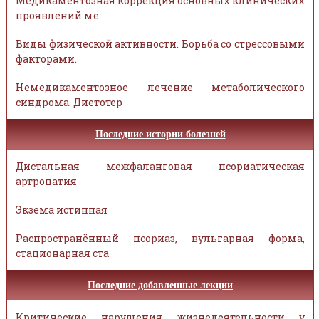
Медикаментозная коррекция основных клинических
проявлений ме
Виды физической активности. Борьба со стрессовыми
факторами.
Немедикаментозное лечение метаболического
синдрома. Диетотер
Последние истории болезней
Дистальная межфаланговая псориатическая
артропатия
Экзема истинная
Распространённый псориаз, вульгарная форма,
стационарная ста
Последние добавленные лекции
Критические нарушения жизнедеятельности у