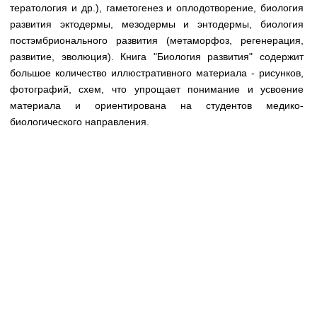
Медицинская стандартизация
тератология и др.), гаметогенез и оплодотворение, биология
развития эктодермы, мезодермы и энтодермы, биология
Нормативы экстренной и неотложной помощи
постэмбрионального развития (метаморфоз, регенерация,
развитие, эволюция). Книга "Биология развития" содержит
Нормы лабораторных и инструментальных
большое количество иллюстративного материала - рисунков,
исследований
фотографий, схем, что упрощает понимание и усвоение
Обратная связь
материала и ориентирована на студентов медико-
Добавить материал
биологического направления.
FAQ