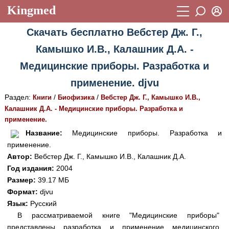
Kingmed
Вход
Скачать бесплатно Вебстер Дж. Г.,
Учебный материал
Логин (E-mail):
Камышко И.В., Калашник Д.А. -
Видеогалерея
899
Медицинские приборы. Разработка и
Пароль
Фотогалерея
(1906)
применение. djvu
Истории болезней
1268
Раздел:
/
/
Книги
Биофизика
Вебстер Дж. Г., Камышко И.В.,
Восстановить пароль
Калашник Д.А. - Медицинские приборы. Разработка и
Лекции и презентации
2474
Регистрация
применение.
Вход
Название:
Медицинские приборы. Разработка и
Аккредитационные тесты
(6)
применение.
Методические рекомендации
1050
Автор:
Вебстер Дж. Г., Камышко И.В., Калашник Д.А.
Год издания:
2004
Научно-популярное
Размер:
39.17 МБ
Формат:
djvu
Статьи
Язык:
Русский
Новости
(244)
В рассматриваемой книге "Медицинские приборы"
представлены разработка и применение медицинского