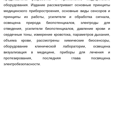
Медицинская стандартизация
оборудования. Издание рассматривает основные принципы
медицинского приборостроения, основные виды сенсоров и
Нормативы экстренной и неотложной помощи
принципы их работы, усилители и обработка сигнала,
Нормы лабораторных и инструментальных
освещена природа биопотенциалов, электроды для
исследований
отведения, усилители биопотенциалов, давление крови и
сердечные тоны, измерение кровотока, параметров дыхания,
Обратная связь
объема крови, рассмотрены химические биосенсоры,
Добавить материал
оборудование клинической лаборатории, освещена
FAQ
визуализация в медицине, приборы для лечения и
протезирования, последняя глава посвящена
электробезопасности.