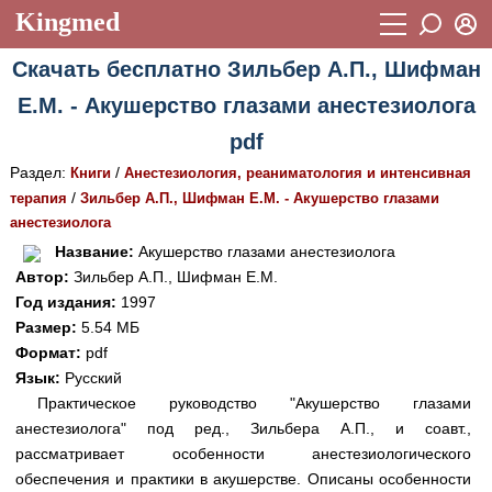
Kingmed
Вход
Скачать бесплатно Зильбер А.П., Шифман
Учебный материал
Логин (E-mail):
Е.М. - Акушерство глазами анестезиолога
Видеогалерея
899
pdf
Пароль
Фотогалерея
(1906)
Раздел:
/
Книги
Анестезиология, реаниматология и интенсивная
/
терапия
Зильбер А.П., Шифман Е.М. - Акушерство глазами
Истории болезней
1268
анестезиолога
Восстановить пароль
Лекции и презентации
2474
Регистрация
Название:
Акушерство глазами анестезиолога
Автор:
Зильбер А.П., Шифман Е.М.
Вход
Аккредитационные тесты
(6)
Год издания:
1997
Размер:
5.54 МБ
Методические рекомендации
1050
Формат:
pdf
Научно-популярное
Язык:
Русский
Практическое руководство "Акушерство глазами
Статьи
анестезиолога" под ред., Зильбера А.П., и соавт.,
рассматривает особенности анестезиологического
Новости
(244)
обеспечения и практики в акушерстве. Описаны особенности