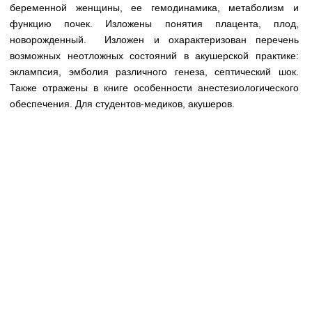
Медицинская стандартизация
беременной женщины, ее гемодинамика, метаболизм и
функцию почек. Изложены понятия плацента, плод,
Нормативы экстренной и неотложной помощи
новорожденный. Изложен и охарактеризован перечень
возможных неотложных состояний в акушерской практике:
Нормы лабораторных и инструментальных
эклампсия, эмболия различного генеза, септический шок.
исследований
Также отражены в книге особенности анестезиологического
Обратная связь
обеспечения. Для студентов-медиков, акушеров.
Добавить материал
FAQ