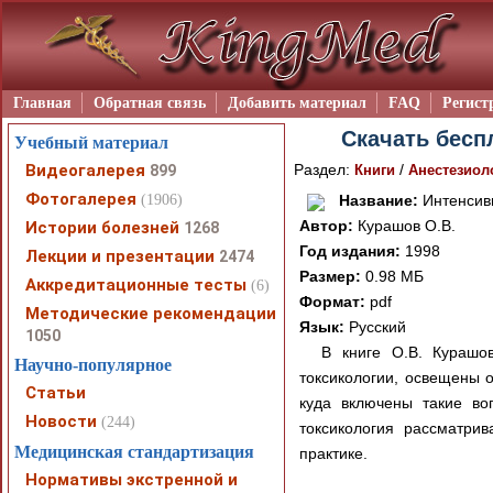
Главная
Обратная связь
Добавить материал
FAQ
Регист
Скачать бесп
Учебный материал
Видеогалерея
Раздел:
/
899
Книги
Анестезиол
Фотогалерея
(1906)
Название:
Интенсивн
Автор:
Курашов О.В.
Истории болезней
1268
Год издания:
1998
Лекции и презентации
2474
Размер:
0.98 МБ
Аккредитационные тесты
(6)
Формат:
pdf
Методические рекомендации
Язык:
Русский
1050
В книге О.В. Курашо
Научно-популярное
токсикологии, освещены 
Статьи
куда включены такие во
Новости
(244)
токсикология рассматри
Медицинская стандартизация
практике.
Нормативы экстренной и