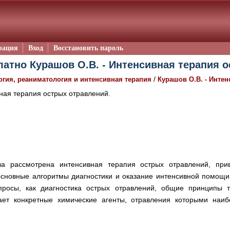
рация
Вход
Восстановить пароль
латно Курашов О.В. - Интенсивная терапия о
/
огия, реаниматология и интенсивная терапия
Курашов О.В. - Инте
ая терапия острых отравлений.
ва рассмотрена интенсивная терапия острых отравлений, пр
основные алгоритмы диагностики и оказание интенсивной помощ
просы, как диагностика острых отравлений, общие принципы т
вает конкретные химические агенты, отравления которыми наи