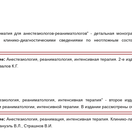
матия для анестезиологов-реаниматологов" - детальная моног
 и клинико-диагностическими сведениями по неотложным сос
ие:
Анестезиология, реаниматология, интенсивная терапия. 2-е из
алов К.Г.
зиология, реаниматология, интенсивная терапия" - второе из
и реаниматологии, интенсивной терапии. В издании рассмотрены о
ие:
Анестезиология, реанимация, интенсивная терапия. Клинико-ла
ануэль В.Л., Страшнов В.И.