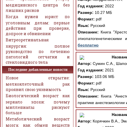
медицинского центра без
Год издания:
2022
лишних рисков
Размер:
10.27 МБ
Когда нужен юрист по
Формат:
pdf
уголовным делам: первые
Язык:
Русский
действия при проверке,
Описание:
Книга "Хресто
допросе и обвинении
этиопатогенетическими
Витреоретинальная
бесплатно
хирургия: полное
руководство по лечению
патологий сетчатки и
Назван
стекловидного тела
Автор:
Сумин С.А., Шапов
Последние добавленные новости
Год издания:
2021
Размер:
103.06 МБ
Новое открытие:
Формат:
pdf
мелкоклеточный рак
проявил свою уязвимость
Язык:
Русский
Биологический возраст как
Описание:
Книга "Анесте
зеркало эпохи: почему
практике анестезиологии 
миллениалы рискуют
больше
Назван
Метаболический возраст
Автор:
Корячкин В.А., Эм
мозга: как обмен веществ