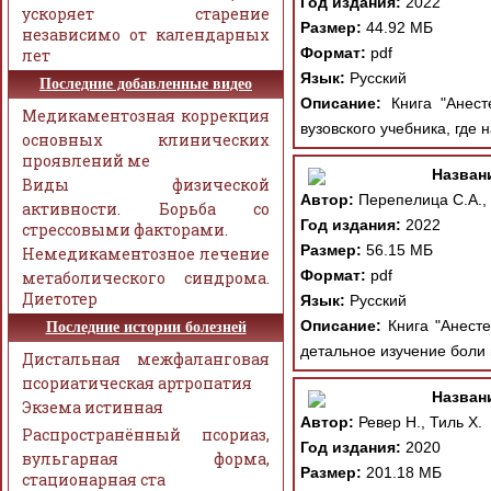
Год издания:
2022
ускоряет старение
Размер:
44.92 МБ
независимо от календарных
Формат:
pdf
лет
Язык:
Русский
Последние добавленные видео
Описание:
Книга "Анесте
Медикаментозная коррекция
вузовского учебника, где
основных клинических
проявлений ме
Назван
Виды физической
Автор:
Перепелица С.А., Д
активности. Борьба со
Год издания:
2022
стрессовыми факторами.
Размер:
56.15 МБ
Немедикаментозное лечение
Формат:
pdf
метаболического синдрома.
Диетотер
Язык:
Русский
Описание:
Книга "Анесте
Последние истории болезней
детальное изучение боли 
Дистальная межфаланговая
псориатическая артропатия
Назван
Экзема истинная
Автор:
Ревер Н., Тиль Х.
Распространённый псориаз,
Год издания:
2020
вульгарная форма,
Размер:
201.18 МБ
стационарная ста