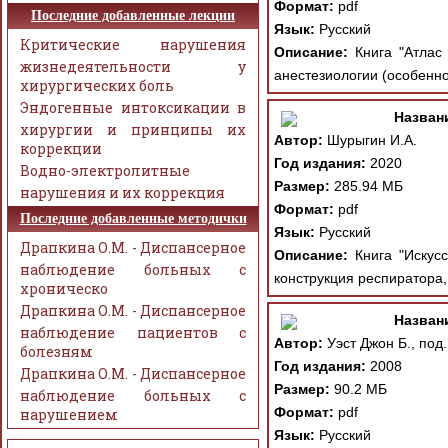
Формат:
pdf
Последние добавленные лекции
Язык:
Русский
Критические нарушения
Описание:
Книга "Атлас 
жизнедеятельности у
анестезиологии (особенно
хирургических боль
Эндогенные интоксикации в
Назван
хирургии и принципы их
Автор:
Шурыгин И.А.
коррекции
Год издания:
2020
Водно-электролитные
Размер:
285.94 МБ
нарушения и их коррекция
Формат:
pdf
Последние добавленные методички
Язык:
Русский
Драпкина О.М. - Диспансерное
Описание:
Книга "Искусс
наблюдение больных с
конструкция респиратора,
хроническо
Драпкина О.М. - Диспансерное
Назван
наблюдение пациентов с
Автор:
Уэст Джон Б., под
болезням
Год издания:
2008
Драпкина О.М. - Диспансерное
Размер:
90.2 МБ
наблюдение больных с
Формат:
pdf
нарушением
Язык:
Русский