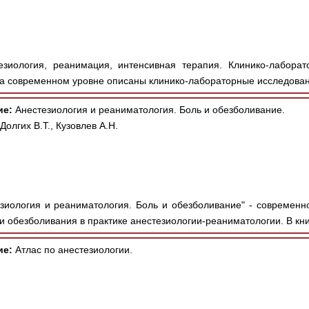
зиология, реанимация, интенсивная терапия. Клинико-лаборат
 на современном уровне описаны клинико-лабораторные исследован
ие:
Анестезиология и реаниматология. Боль и обезболивание.
олгих В.Т., Кузовлев А.Н.
зиология и реаниматология. Боль и обезболивание" - современн
и обезболивания в практике анестезиологии-реаниматологии. В кни
ие:
Атлас по анестезиологии.