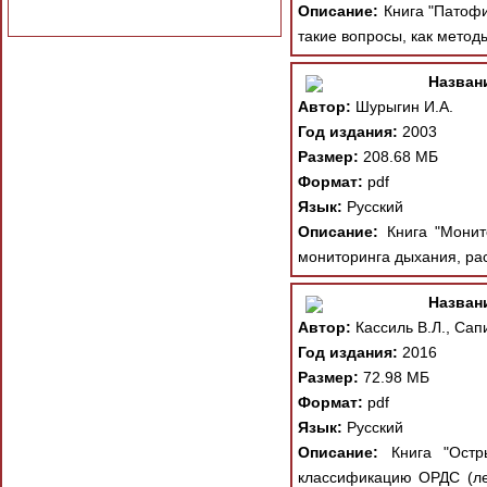
Описание:
Книга "Патофи
такие вопросы, как метод
Назван
Автор:
Шурыгин И.А.
Год издания:
2003
Размер:
208.68 МБ
Формат:
pdf
Язык:
Русский
Описание:
Книга "Монит
мониторинга дыхания, рас
Назван
Автор:
Кассиль В.Л., Са
Год издания:
2016
Размер:
72.98 МБ
Формат:
pdf
Язык:
Русский
Описание:
Книга "Остры
классификацию ОРДС (лег