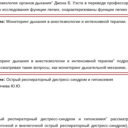
зиология органов дыхания" Джона Б. Уэста в переводе профессор
ы исследования функции легких, охарактеризованы функции легких 
ие:
Мониторинг дыхания в анестезиологии и интенсивной терапии.
оринг дыхания в анестезиологии и интенсивной терапии" подр
сматривая такие вопросы, как мониторинг дыхательной механики, 
ие:
Острый респираторный дистресс-синдром и гипоксемия
пичева Ю.Ю.
й респираторный дистресс-синдром и гипоксемия" рассмат
очной и внелегочной острый респираторный дистресс-синдром),