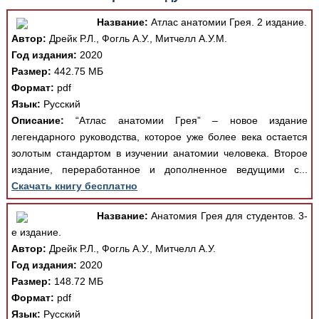
Название:
Атлас анатомии Грея. 2 издание.
Автор:
Дрейк Р.Л., Фогль А.У., Митчелл А.У.М.
Год издания:
2020
Размер:
442.75 МБ
Формат:
pdf
Язык:
Русский
Описание:
“Атлас анатомии Грея” – новое издание
легендарного руководства, которое уже более века остается
золотым стандартом в изучении анатомии человека. Второе
издание, переработанное и дополненное ведущими с...
Скачать книгу бесплатно
Название:
Анатомия Грея для студентов. 3-
е издание.
Автор:
Дрейк Р.Л., Фогль А.У., Митчелл А.У.
Год издания:
2020
Размер:
148.72 МБ
Формат:
pdf
Язык:
Русский