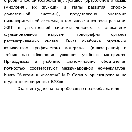
строение костей (остеология), суставов (артрология) и мышц
Медицинская стандартизация
(миология), их функции и этапы развития опорно-
Нормативы экстренной и неотложной помощи
двигательной системы), представлена анатомия
пищеварительной системы, в том числе и вопросы развития
Нормы лабораторных и инструментальных
ЖКТ, и дыхательной системы человека с описанием
исследований
функциональной нагрузки, топографии органов
рассматриваемых систем. Книга снабжена огромным
Обратная связь
количеством графического материала (иллюстраций) и
Добавить материал
FAQ
таблиц для облегчения усвоения учебного материала.
Приводимые в учебнике анатомические обозначения
полностью соответствуют международной номенклатуре.
Книга "Анатомия человека" М.Р. Сапина ориентирована на
студентов медицинских ВУЗов.
Эта книга удалена по требованию правообладателя