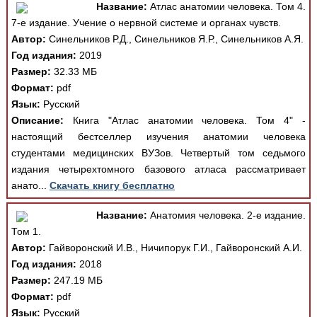
Название:
Атлас анатомии человека. Том 4.
7-е издание. Учение о нервной системе и органах чувств.
Автор:
Синельников Р.Д., Синельников Я.Р., Синельников А.Я.
Год издания:
2019
Размер:
32.33 МБ
Формат:
pdf
Язык:
Русский
Описание:
Книга "Атлас анатомии человека. Том 4" -
настоящий бестселлер изучения анатомии человека
студентами медицинских ВУЗов. Четвертый том седьмого
издания четырехтомного базового атласа рассматривает
анато...
Скачать книгу бесплатно
Название:
Анатомия человека. 2-е издание.
Том 1.
Автор:
Гайворонский И.В., Ничипорук Г.И., Гайворонский А.И.
Год издания:
2018
Размер:
247.19 МБ
Формат:
pdf
Язык:
Русский