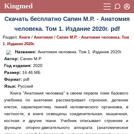
Kingmed
Вход
Скачать бесплатно Сапин М.Р. - Анатомия
Учебный материал
Логин (E-mail):
человека. Том 1. Издание 2020г. pdf
Видеогалерея
899
Раздел:
/
/
Книги
Анатомия
Сапин М.Р. - Анатомия человека. Том
Пароль
Фотогалерея
1. Издание 2020г.
(1906)
Название:
Анатомия человека. Том 1. Издание 2020г.
Истории болезней
1268
Автор:
Сапин М.Р.
Восстановить пароль
Год издания:
2020
Лекции и презентации
2474
Регистрация
Размер:
14.46 МБ
Вход
Аккредитационные тесты
Формат:
pdf
(6)
Язык:
Русский
Методические рекомендации
1050
Книга "Анатомия человека" в своем первом томе базового
учебника по анатомии рассматривает строение, деление
Научно-популярное
клеток, характеристику тканей человеческого организма, в
Статьи
частности, в книге освещены соединительная, мышечная,
костная и другие ткани. Учебник описывает строение и
Новости
(244)
функции опорно-двигательного аппарата (анатомическое