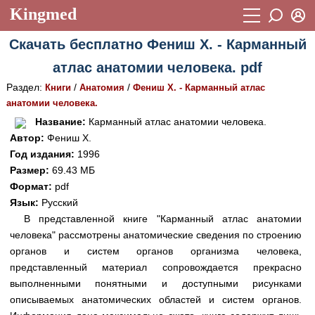
Kingmed
Вход
Скачать бесплатно Фениш Х. - Карманный
Учебный материал
Логин (E-mail):
атлас анатомии человека. pdf
Видеогалерея
899
Раздел:
/
/
Книги
Анатомия
Фениш Х. - Карманный атлас
Пароль
Фотогалерея
анатомии человека.
(1906)
Название:
Карманный атлас анатомии человека.
Истории болезней
1268
Автор:
Фениш Х.
Восстановить пароль
Год издания:
1996
Лекции и презентации
2474
Регистрация
Размер:
69.43 МБ
Вход
Аккредитационные тесты
Формат:
pdf
(6)
Язык:
Русский
Методические рекомендации
1050
В представленной книге "Карманный атлас анатомии
человека" рассмотрены анатомические сведения по строению
Научно-популярное
органов и систем органов организма человека,
Статьи
представленный материал сопровождается прекрасно
выполненными понятными и доступными рисунками
Новости
(244)
описываемых анатомических областей и систем органов.