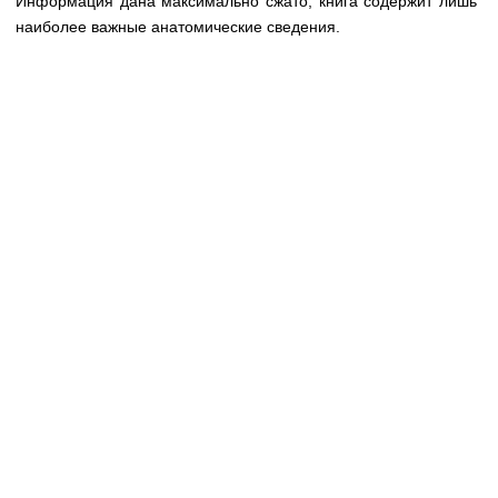
Информация дана максимально сжато, книга содержит лишь
Медицинская стандартизация
наиболее важные анатомические сведения.
Нормативы экстренной и неотложной помощи
Нормы лабораторных и инструментальных
исследований
Обратная связь
Добавить материал
FAQ