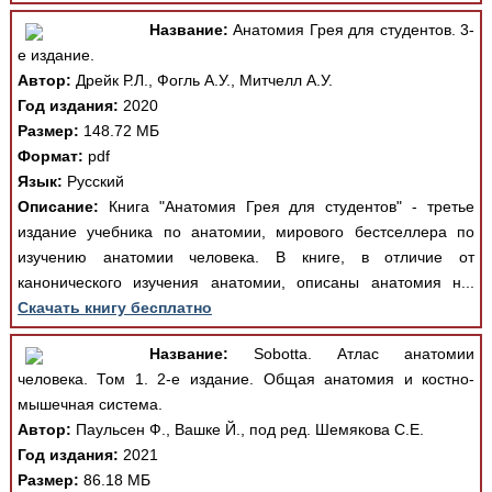
Название:
Анатомия Грея для студентов. 3-
е издание.
Автор:
Дрейк Р.Л., Фогль А.У., Митчелл А.У.
Год издания:
2020
Размер:
148.72 МБ
Формат:
pdf
Язык:
Русский
Описание:
Книга "Анатомия Грея для студентов" - третье
издание учебника по анатомии, мирового бестселлера по
изучению анатомии человека. В книге, в отличие от
канонического изучения анатомии, описаны анатомия н...
Скачать книгу бесплатно
Название:
Sobotta. Атлас анатомии
человека. Том 1. 2-е издание. Общая анатомия и костно-
мышечная система.
Автор:
Паульсен Ф., Вашке Й., под ред. Шемякова С.Е.
Год издания:
2021
Размер:
86.18 МБ