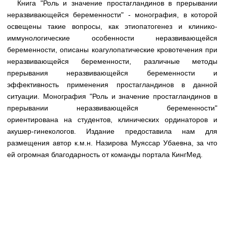
Книга "Роль и значение простагландинов в прерывании
Медицинская стандартизация
неразвивающейся беременности" - монография, в которой
Нормативы экстренной и неотложной помощи
освещены такие вопросы, как этиопатогенез и клинико-
иммунологические особенности неразвивающейся
Нормы лабораторных и инструментальных
беременности, описаны коагулопатические кровотечения при
исследований
неразвивающейся беременности, различные методы
Обратная связь
прерывания неразвивающейся беременности и
Добавить материал
эффективность применения простагландинов в данной
FAQ
ситуации. Монография "Роль и значение простагландинов в
прерывании неразвивающейся беременности"
ориентирована на студентов, клинических ординаторов и
акушер-гинекологов. Издание предоставила нам для
размещения автор к.м.н. Назирова Муяссар Убаевна, за что
ей огромная благодарность от команды портала КингМед.