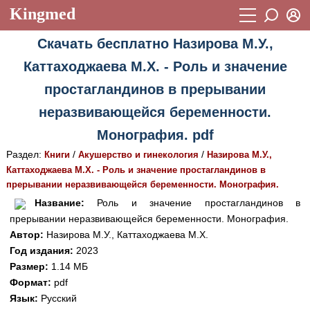
Kingmed
Вход
Скачать бесплатно Назирова М.У.,
Учебный материал
Логин (E-mail):
Каттаходжаева М.Х. - Роль и значение
Видеогалерея
899
простагландинов в прерывании
Пароль
Фотогалерея
(1906)
неразвивающейся беременности.
Истории болезней
1268
Монография. pdf
Восстановить пароль
Раздел:
/
/
Лекции и презентации
Книги
Акушерство и гинекология
Назирова М.У.,
2474
Регистрация
Каттаходжаева М.Х. - Роль и значение простагландинов в
Вход
Аккредитационные тесты
(6)
прерывании неразвивающейся беременности. Монография.
Название:
Роль и значение простагландинов в
Методические рекомендации
1050
прерывании неразвивающейся беременности. Монография.
Автор:
Назирова М.У., Каттаходжаева М.Х.
Научно-популярное
Год издания:
2023
Статьи
Размер:
1.14 МБ
Формат:
pdf
Новости
(244)
Язык:
Русский