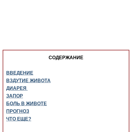
Медицинская стандартизация
Нормативы экстренной и неотложной помощи
Нормы лабораторных и инструментальных
исследований
Обратная связь
Добавить материал
FAQ
СОДЕРЖАНИЕ
ВВЕДЕНИЕ
ВЗДУТИЕ ЖИВОТА
ДИАРЕЯ
ЗАПОР
БОЛЬ В ЖИВОТЕ
ПРОГНОЗ
ЧТО ЕЩЕ?