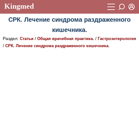
Kingmed
Вход
СРК. Лечение синдрома раздраженного
Учебный материал
Логин (E-mail):
кишечника.
Видеогалерея
899
Раздел:
/
/
Статьи
Общая врачебная практика.
Гастроэнтерология
Пароль
Фотогалерея
/
СРК. Лечение синдрома раздраженного кишечника.
(1906)
Истории болезней
1268
Восстановить пароль
Лекции и презентации
2474
Регистрация
Вход
Аккредитационные тесты
(6)
Методические рекомендации
1050
Научно-популярное
Статьи
Новости
(244)