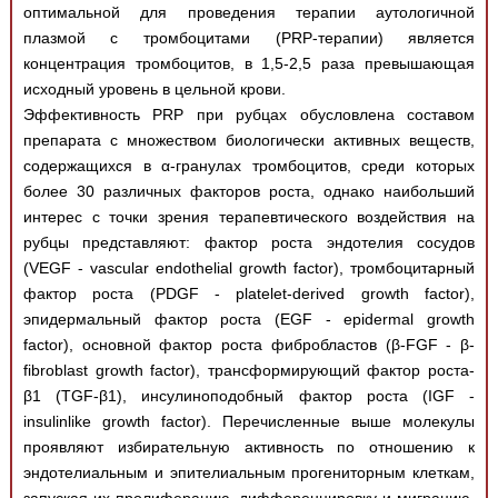
оптимальной для проведения терапии аутологичной
плазмой с тромбоцитами (PRP-терапии) является
концентрация тромбоцитов, в 1,5-2,5 раза превышающая
исходный уровень в цельной крови.
Эффективность PRP при рубцах обусловлена составом
препарата с множеством биологически активных веществ,
содержащихся в α-гранулах тромбоцитов, среди которых
более 30 различных факторов роста, однако наибольший
интерес с точки зрения терапевтического воздействия на
рубцы представляют: фактор роста эндотелия сосудов
(VEGF - vascular endothelial growth factor), тромбоцитарный
фактор роста (PDGF - platelet-derived growth factor),
эпидермальный фактор роста (EGF - epidermal growth
factor), основной фактор роста фибробластов (β-FGF - β-
fibroblast growth factor), трансформирующий фактор роста-
β1 (TGF-β1), инсулиноподобный фактор роста (IGF -
insulinlike growth factor). Перечисленные выше молекулы
проявляют избирательную активность по отношению к
эндотелиальным и эпителиальным прогениторным клеткам,