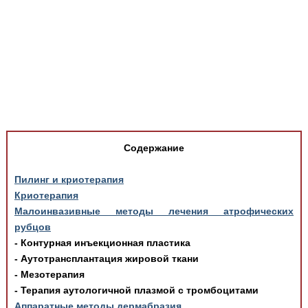
Медицинская стандартизация
Нормативы экстренной и неотложной помощи
Нормы лабораторных и инструментальных
исследований
Обратная связь
Добавить материал
FAQ
Содержание
Пилинг и криотерапия
Криотерапия
Малоинвазивные методы лечения атрофических
рубцов
- Контурная инъекционная пластика
- Аутотрансплантация жировой ткани
- Мезотерапия
- Терапия аутологичной плазмой с тромбоцитами
Аппаратные методы дермабразия