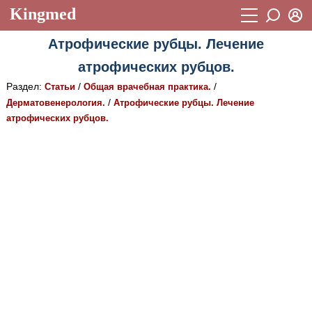
Kingmed
Вход
Атрофические рубцы. Лечение
Учебный материал
Логин (E-mail):
атрофических рубцов.
Видеогалерея
899
Раздел:
/
/
Статьи
Общая врачебная практика.
Пароль
Фотогалерея
/
Дерматовенерология.
(1906)
Атрофические рубцы. Лечение
атрофических рубцов.
Истории болезней
1268
Восстановить пароль
Лекции и презентации
2474
Регистрация
Вход
Аккредитационные тесты
(6)
Методические рекомендации
1050
Научно-популярное
Статьи
Новости
(244)