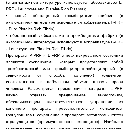
(в англоязычной литературе используется аббревиатура L-
PRP - Leucocyte and Platelet-Rich Plasma);
• чистый обогащенный тромбоцитами фибрин (в
англоязычной литературе используется аббревиатура P-PRF
- Pure Platelet-Rich Fibrin);
• обогащенный лейкоцитами и тромбоцитами фибрин (в
англоязычной литературе используется аббревиатура L-PRF
- Leucocyte and Platelet-Rich Fibrin).
Препараты P-PRP и L-PRP в неактивированном состоянии
являются суспензиями, которые представляют собой
тромбоцитарный или тромбоцитарно-лейкоцитарный (в
зависимости от способа получения) концентрат
соответственно в небольшом объеме плазмы крови
человека. Рассматривая применение препаратов L-PRP,
важно отдавать предпочтение технологиям,
обеспечивающим высокоселективное устранение из
конечного препарата провоспалительных лейкоцитов-
гранулоцитов и сохранение в препарате аутоплазмы клеток
агранулоцитов (преимущественно моноцитов). Наиболее
совершенные технологии предполагают активацию данных