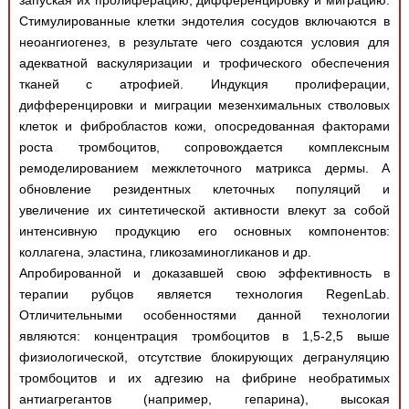
запуская их пролиферацию, дифференцировку и миграцию.
Стимулированные клетки эндотелия сосудов включаются в
неоангиогенез, в результате чего создаются условия для
адекватной васкуляризации и трофического обеспечения
тканей с атрофией. Индукция пролиферации,
дифференцировки и миграции мезенхимальных стволовых
клеток и фибробластов кожи, опосредованная факторами
роста тромбоцитов, сопровождается комплексным
ремоделированием межклеточного матрикса дермы. А
обновление резидентных клеточных популяций и
увеличение их синтетической активности влекут за собой
интенсивную продукцию его основных компонентов:
коллагена, эластина, гликозаминогликанов и др.
Апробированной и доказавшей свою эффективность в
терапии рубцов является технология RegenLab.
Отличительными особенностями данной технологии
являются: концентрация тромбоцитов в 1,5-2,5 выше
физиологической, отсутствие блокирующих дегрануляцию
тромбоцитов и их адгезию на фибрине необратимых
антиагрегантов (например, гепарина), высокая