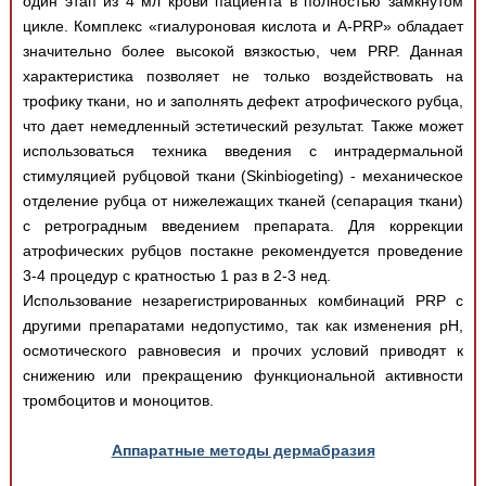
один этап из 4 мл крови пациента в полностью замкнутом
цикле. Комплекс «гиалуроновая кислота и A-PRP» обладает
значительно более высокой вязкостью, чем PRP. Данная
характеристика позволяет не только воздействовать на
трофику ткани, но и заполнять дефект атрофического рубца,
что дает немедленный эстетический результат. Также может
использоваться техника введения с интрадермальной
стимуляцией рубцовой ткани (Skinbiogeting) - механическое
отделение рубца от нижележащих тканей (сепарация ткани)
с ретроградным введением препарата. Для коррекции
атрофических рубцов постакне рекомендуется проведение
3-4 процедур с кратностью 1 раз в 2-3 нед.
Использование незарегистрированных комбинаций PRP c
другими препаратами недопустимо, так как изменения pH,
осмотического равновесия и прочих условий приводят к
снижению или прекращению функциональной активности
тромбоцитов и моноцитов.
Аппаратные методы дермабразия