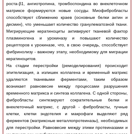
роста-β1, ангиотропина, тромбоспондина во внеклеточном
матриксе формируются новые сосуды. Миофибробласты
способствуют сближению краев (основные белки актин и
десмин), что уменьшает количество гранулематозной ткани.
Мигрирующие кератиноциты активируют тканевой фактор
плазминогена и урокиназу и повышают количество
рецепторов к урокиназе, что, в свою очередь, способствует
фибринолизу - важному этапу, необходимому для миграции
кератиноцитов.
На стадии перестройки (ремоделирования) происходит
эпителизация, а излишек коллагена и временный матрикс
удаляются тканевыми ферментами, таким образом
возникает равновесие между процессами разрушения
временного матрикса и синтеза коллагена. С одной стороны,
фибробласты синтезируют сократительные белки и
внеклеточный матрикс, с другой - фибробласты, тучные
клетки, клетки эндотелия и макрофаги выделяют ряд
ферментов (матриксные металлопротеиназы), необходимых
для перестройки. Равновесие между этими протеиназами и