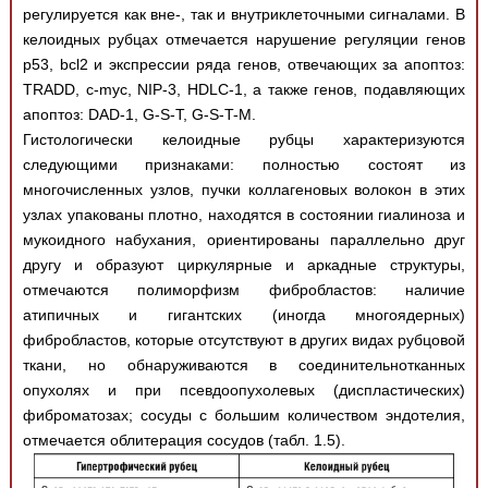
регулируется как вне-, так и внутриклеточными сигналами. В
келоидных рубцах отмечается нарушение регуляции генов
р53, bcl2 и экспрессии ряда генов, отвечающих за апоптоз:
TRADD, c-myc, NIP-3, HDLC-1, а также генов, подавляющих
апоптоз: DAD-1, G-S-T, G-S-T-M.
Гистологически келоидные рубцы характеризуются
следующими признаками: полностью состоят из
многочисленных узлов, пучки коллагеновых волокон в этих
узлах упакованы плотно, находятся в состоянии гиалиноза и
мукоидного набухания, ориентированы параллельно друг
другу и образуют циркулярные и аркадные структуры,
отмечаются полиморфизм фибробластов: наличие
атипичных и гигантских (иногда многоядерных)
фибробластов, которые отсутствуют в других видах рубцовой
ткани, но обнаруживаются в соединительнотканных
опухолях и при псевдоопухолевых (диспластических)
фиброматозах; сосуды с большим количеством эндотелия,
отмечается облитерация сосудов (табл. 1.5).