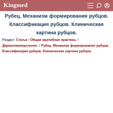
Kingmed
Вход
Рубец. Механизм формирования рубцов.
Учебный материал
Логин (E-mail):
Классификация рубцов. Клиническая
Видеогалерея
899
картина рубцов.
Пароль
Фотогалерея
(1906)
Раздел:
/
/
Статьи
Общая врачебная практика.
/
Дерматовенерология.
Рубец. Механизм формирования рубцов.
Истории болезней
1268
Классификация рубцов. Клиническая картина рубцов.
Восстановить пароль
Лекции и презентации
2474
Регистрация
Вход
Аккредитационные тесты
(6)
Методические рекомендации
1050
Научно-популярное
Статьи
Новости
(244)