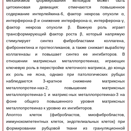
механизмов формирования келоидов может быть
цитокиновая девиация: отмечаются повышенное
содержание интерлейкина-6, фактор некроза опухоли α,
интерферона-β и снижение интерферона-α, интерферона-γ,
фактор некроза опухоли β. Важную роль играет
трансформирующий фактор роста β, который напрямую
стимулирует синтез фибробластами коллагена,
фибронектина и протеогликанов, а также снижает выработку
коллагеназы и повышает синтез ее ингибиторов. В
отношении матриксных металлопротеиназ, играющих
ключевую роль в перестройке клеточного матрикса, до конца
их роль не ясна, однако при патологических рубцах
наблюдаются 3-кратное снижение матриксных
металлопротеи-наз-2, повышение матриксных
металлопротеиназ-1 и матрикс-ных металлопротеиназ-3 на
фоне общего повышенного уровня матриксных
металлопротеиназ к уровню их ингибиторов.
Апоптоз клеток (фибробластов, миофибробластов,
иммунокомпетентных клеток, эндотелиальных клеток) при
формировании рубцовой ткани из грануляционной