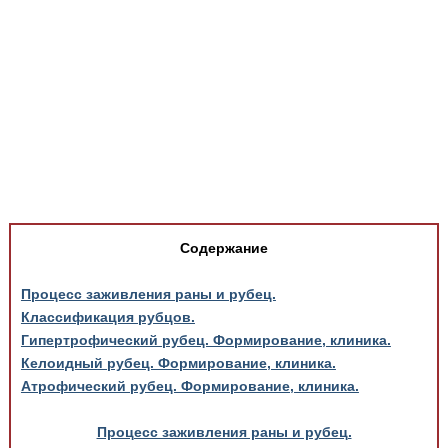
Медицинская стандартизация
Нормативы экстренной и неотложной помощи
Нормы лабораторных и инструментальных
исследований
Обратная связь
Добавить материал
FAQ
Содержание
Процесс заживления раны и рубец.
Классификация рубцов.
Гипертрофический рубец. Формирование, клиника.
Келоидный рубец. Формирование, клиника.
Атрофический рубец. Формирование, клиника.
Процесс заживления раны и рубец.