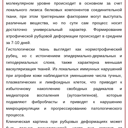
молекулярном уровне происходит в основном за счет
локального лизиса белковых компонентов соединительной
ткани, при этом триггерными факторами могут выступать
различные вещества, но по сути сам процесс носит
достаточно универсальный характер. Формирование
атрофической рубцовой деформации происходит в среднем
за 7-10 дней.
Гистологически ткань выглядит как нормотрофический
рубец, но с истончением эпидермально-дермальных и
гиподермальных слоев, также характерна меньшая
васкуляризация тканей. Из локальных иммунных нарушений
при атрофии кожи наблюдается уменьшение числа тучных,
плазматических и лимфоидных клеток, что приводит к
избыточному накоплению свободных радикалов и
медиаторов воспаления (аутоантигенов), которые
подавляют фибробласты и приводят к нарушению
микроциркуляции и прогрессированию патологического
процесса.
Клиническая картина при рубцовых деформациях может
быть весьма разноплановой, часто она зависит от