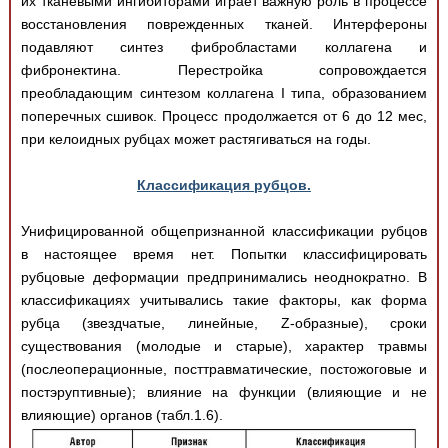
их тканевыми ингибиторами играет важную роль в процессе
восстановления поврежденных тканей. Интерфероны
подавляют синтез фибробластами коллагена и
фибронектина. Перестройка сопровождается
преобладающим синтезом коллагена I типа, образованием
поперечных сшивок. Процесс продолжается от 6 до 12 мес,
при келоидных рубцах может растягиваться на годы.
Классификация рубцов.
Унифицированной общепризнанной классификации рубцов
в настоящее время нет. Попытки классифицировать
рубцовые деформации предпринимались неоднократно. В
классификациях учитывались такие факторы, как форма
рубца (звездчатые, линейные, Z-образные), сроки
существования (молодые и старые), характер травмы
(послеоперационные, посттравматические, постожоговые и
постэруптивные); влияние на функции (влияющие и не
влияющие) органов (табл.1.6).