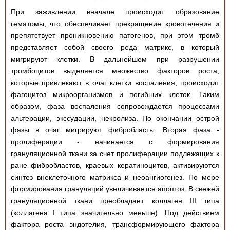
При заживлении вначале происходит образование
гематомы, что обеспечивает прекращение кровотечения и
препятствует проникновению патогенов, при этом тромб
представляет собой своего рода матрикс, в который
мигрируют клетки. В дальнейшем при разрушении
тромбоцитов выделяется множество факторов роста,
которые привлекают в очаг клетки воспаления, происходит
фагоцитоз микроорганизмов и погибших клеток. Таким
образом, фаза воспаления сопровождается процессами
альтерации, экссудации, некролиза. По окончании острой
фазы в очаг мигрируют фибробласты. Вторая фаза -
пролиферации - начинается с формирования
грануляционной ткани за счет пролиферации подлежащих к
ране фибробластов, краевых кератиноцитов, активируются
синтез внеклеточного матрикса и неоангиогенез. По мере
формирования грануляций увеличивается апоптоз. В свежей
грануляционной ткани преобладает коллаген III типа
(коллагена I типа значительно меньше). Под действием
фактора роста эндотелия, трансформирующего фактора