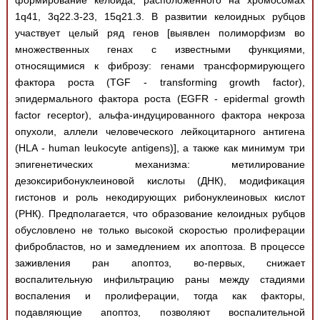
формирование келоида, расположенного на хромосомах
1q41, 3q22.3-23, 15q21.3. В развитии келоидных рубцов
участвует целый ряд генов [выявлен полиморфизм во
множественных генах с известными функциями,
относящимися к фиброзу: генами трансформирующего
фактора роста (TGF - transforming growth factor),
эпидермального фактора роста (EGFR - epidermal growth
factor receptor), альфа-индуцированного фактора некроза
опухоли, аллели человеческого лейкоцитарного антигена
(HLA - human leukocyte antigens)], а также как минимум три
эпигенетических механизма: метилирование
дезоксирибонуклеиновой кислоты (ДНК), модификация
гистонов и роль некодирующих рибонуклеиновых кислот
(РНК). Предполагается, что образование келоидных рубцов
обусловлено не только высокой скоростью пролиферации
фибробластов, но и замедлением их апоптоза. В процессе
заживления ран апоптоз, во-первых, снижает
воспалительную инфильтрацию раны между стадиями
воспаления и пролиферации, тогда как факторы,
подавляющие апоптоз, позволяют воспалительной