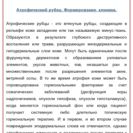
Атрофический рубец. Формирование, клиника.
Атрофические рубцы - это втянутые рубцы, создающие в
рельефе кожи западение или так называемую минус-ткань.
Образуются в результате глубокого деструктивного
воспаления или травм, разрушающих мезодермальные и
гиподермальные слои кожи. Могут быть единичными после
фурункулов, дерматозов с образованием узловатых
элементов, укусов животных, язв, незашитых ран и
множественными после разрешения элементов акне,
ветряной оспы. В то же время атрофия кожи может быть
спровоцирована гормональными факторами за счет
соматических заболеваний (дисфункция коры
надпочечников, опухоли гипофиза, опухоли гипоталамуса),
когда меняется гормональный фон или когда пациент
получает системную либо длительно топическую
гормональную терапию. И в первом, и во втором случае
повреждения эпидермальных слоев не отмечаются, однако
атрофические изменения в подлежащих тканях приводят к