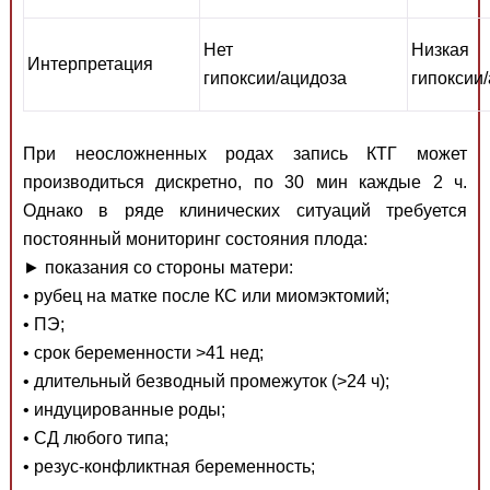
Нет
Низкая
Интерпретация
гипоксии/ацидоза
гипоксии
При неосложненных родах запись КТГ может
производиться дискретно, по 30 мин каждые 2 ч.
Однако в ряде клинических ситуаций требуется
постоянный мониторинг состояния плода:
► показания со стороны матери:
• рубец на матке после КС или миомэктомий;
• ПЭ;
• срок беременности >41 нед;
• длительный безводный промежуток (>24 ч);
• индуцированные роды;
• СД любого типа;
• резус-конфликтная беременность;