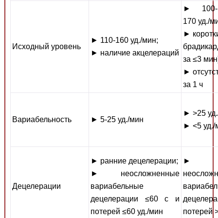
► 100-
170 уд./м
► коротк
► 110-160 уд./мин;
Исходный уровень
брадикар
► наличие акцелераций
за ≤3 мин
► отсутс
за 1 ч
► >25 уд.
Вариабельность
► 5-25 уд./мин
► <5 уд./
► ранние децелерации;
►
► неосложненные
неослож
Децелерации
вариабельные
вариабе
децелерации ≤60 с и
децеле
потерей ≤60 уд./мин
потерей >