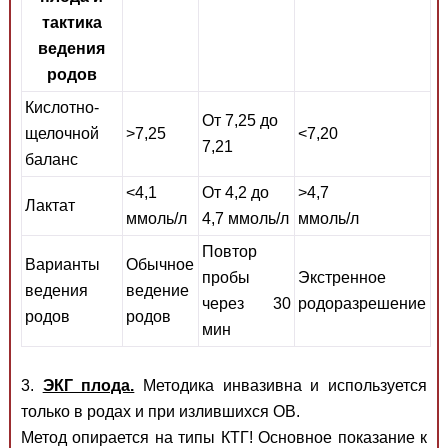
тактика
ведения
родов
Кислотно-
От 7,25 до
щелочной
>7,25
<7,20
7,21
баланс
<4,1
От 4,2 до
>4,7
Лактат
ммоль/л
4,7 ммоль/л
ммоль/л
Повтор
Варианты
Обычное
пробы
Экстренное
ведения
ведение
через 30
родоразрешение
родов
родов
мин
3.
ЭКГ плода.
Методика инвазивна и используется
только в родах и при излившихся ОВ.
Метод опирается на типы КТГ! Основное показание к