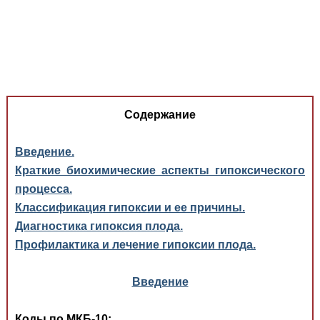
Медицинская стандартизация
Нормативы экстренной и неотложной помощи
Нормы лабораторных и инструментальных
исследований
Обратная связь
Содержание
Добавить материал
FAQ
Введение.
Краткие биохимические аспекты гипоксического
процесса.
Классификация гипоксии и ее причины.
Диагностика гипоксия плода.
Профилактика и лечение гипоксии плода.
Введение
Коды по МКБ-10: