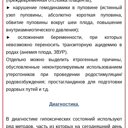
(преждевременная отслойка плаценты);
► нарушение гемодинамики в пуповине (истинный
узел пуповины, абсолютно короткая пуповина,
обвитие пуповины вокруг шеи плода, повышение
внутриамниотического давления);
► осложнения беременности, при которых
невозможно переносить транзиторную ацидемию в
родах (анемия плода, ЗВУР).
Отдельно можно выделить ятрогенные причины,
обусловленные неконтролируемым использованием
утеротоников при проведении родостимуляции/
родовозбуждения; простагландинов для подготовки
родовых путей и т.д.
Диагностика.
В диагностике гипоксических состояний используют
ряд методов, часть из которых на сегодняшний день