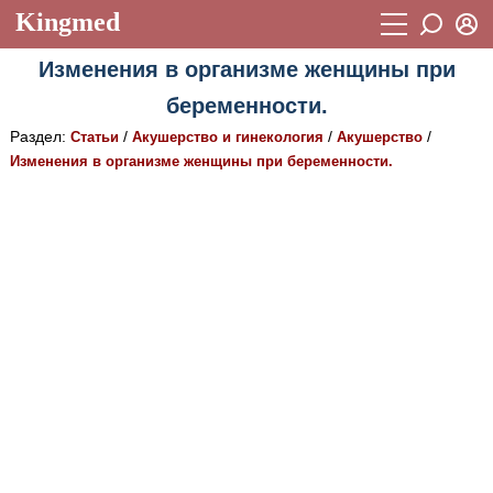
Kingmed
Вход
Изменения в организме женщины при
Учебный материал
Логин (E-mail):
беременности.
Видеогалерея
899
Раздел:
/
/
/
Статьи
Акушерство и гинекология
Акушерство
Пароль
Фотогалерея
Изменения в организме женщины при беременности.
(1906)
Истории болезней
1268
Восстановить пароль
Лекции и презентации
2474
Регистрация
Вход
Аккредитационные тесты
(6)
Методические рекомендации
1050
Научно-популярное
Статьи
Новости
(244)