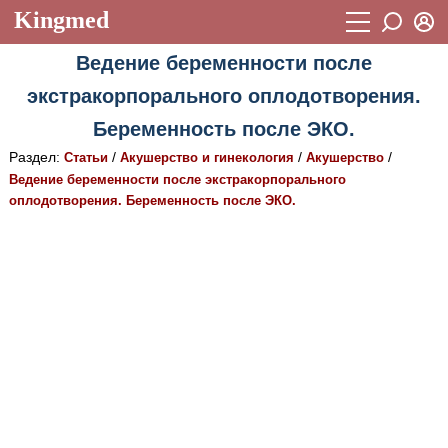
Kingmed
Вход
Ведение беременности после
Учебный материал
Логин (E-mail):
экстракорпорального оплодотворения.
Видеогалерея
899
Беременность после ЭКО.
Пароль
Фотогалерея
(1906)
Раздел:
/
/
/
Статьи
Акушерство и гинекология
Акушерство
Ведение беременности после экстракорпорального
Истории болезней
1268
оплодотворения. Беременность после ЭКО.
Восстановить пароль
Лекции и презентации
2474
Регистрация
Вход
Аккредитационные тесты
(6)
Методические рекомендации
1050
Научно-популярное
Статьи
Новости
(244)