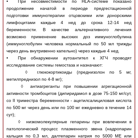
• При несовместимости по HLA-системе показано
продолжение начатой в периоде предгестационной
подготовки иммунотерапии отцовскими или донорскими
лимфоцитами каждые 4 нед до срока 12-14 нед
беременности. В качестве альтернативного лечения
возможно применение высоких доз иммуноглобулина
(иммуноглобулин человека нормальный по 50 мл трижды
через день внутривенно капельно) через каждые 4 нед.
• При обнаружении аутоантител к ХГЧ проводят
исследование системы гемостаза и назначают:
◊ глюкокортикоиды (преднизолон по 5 мг,
метилпреднизол по 4-8 мг);
◊ антиагреганты при повышении агрегационной
активности тромбоцитов (дипиридамол в дозе 75-150 мг/сут,
со II триместра беременности - ацетилсалициловая кислота
по 500 мг через день или по 100 мг ежедневно в течение 14
сут);
◊ низкомолекулярные гепарины при вовлечении в
патологический процесс плазменного звена (надропарин
кальция по 0,3 мл, далтепарин натрия по 5000 МЕ или