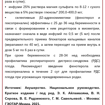
раза в сутки);
• инфузии 25% раствора магния сульфата по 8-12 г сухого
вещества в 5% растворе глюкозы* 200,0-400,0 мл;
• селективные β2-адреномиметики (фенотерол и
гексопреналин) эффективны с 25 до 36 нед беременности в
связи с формированием к ним рецепторов в миометрии,
назначают сначала в виде инфузий по 0,5 мг (5 мл) после
предварительного приема блокаторов кальциевых каналов
(верапамил по 40 мг), а затем переходят на прием внутрь в
дозе 5 мг по 6 раз в сутки.
При сроке беременности с 28-34 нед необходима
профилактика респираторного дистресс-синдрома (РДС)
плода. Рекомендуют введение фенотерола или
гексопреналина в течение 2 сут для профилактики РДС
плода при угрожающих преждевременных родах.
Источник: Акушерство. Национальное руководство.
Краткое издание / под ред. Э. К. Айламазяна, В. Н.
Серова, В. Е. Радзинского, Г. М. Савельевой. - Москва:
ГЭОТАР-Медиа, 2021.