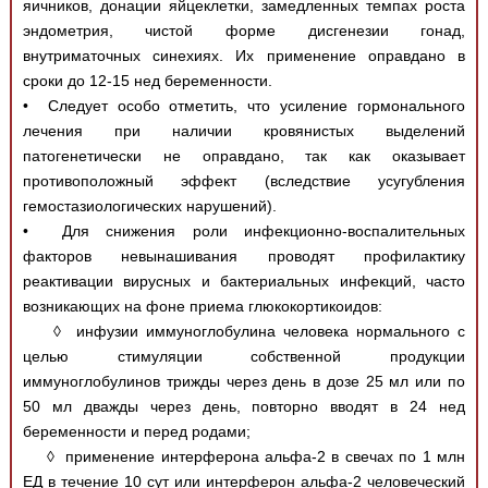
яичников, донации яйцеклетки, замедленных темпах роста
эндометрия, чистой форме дисгенезии гонад,
внутриматочных синехиях. Их применение оправдано в
сроки до 12-15 нед беременности.
• Следует особо отметить, что усиление гормонального
лечения при наличии кровянистых выделений
патогенетически не оправдано, так как оказывает
противоположный эффект (вследствие усугубления
гемостазиологических нарушений).
• Для снижения роли инфекционно-воспалительных
факторов невынашивания проводят профилактику
реактивации вирусных и бактериальных инфекций, часто
возникающих на фоне приема глюкокортикоидов:
◊ инфузии иммуноглобулина человека нормального с
целью стимуляции собственной продукции
иммуноглобулинов трижды через день в дозе 25 мл или по
50 мл дважды через день, повторно вводят в 24 нед
беременности и перед родами;
◊ применение интерферона альфа-2 в свечах по 1 млн
ЕД в течение 10 сут или интерферон альфа-2 человеческий