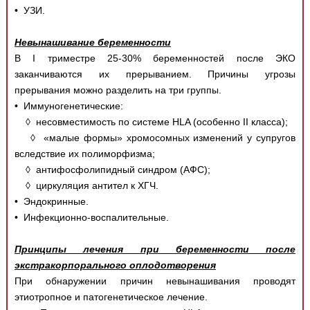
• УЗИ.
Невынашивание беременности
В I триместре 25-30% беременностей после ЭКО
заканчиваются их прерыванием. Причины угрозы
прерывания можно разделить на три группы.
• Иммуногенетические:
◊ несовместимость по системе HLA (особенно II класса);
◊ «малые формы» хромосомных изменений у супругов
вследствие их полиморфизма;
◊ антифосфолипидный синдром (АФС);
◊ циркуляция антител к ХГЧ.
• Эндокринные.
• Инфекционно-воспалительные.
Принципы лечения при беременности после
экстракорпорального оплодотворения
При обнаружении причин невынашивания проводят
этиотропное и патогенетическое лечение.