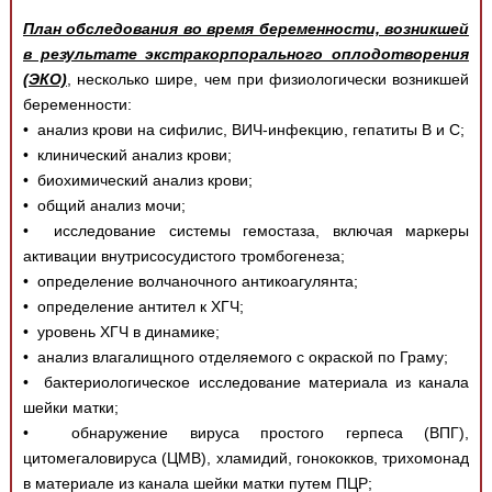
План обследования во время беременности, возникшей
в результате экстракорпорального оплодотворения
(ЭКО)
, несколько шире, чем при физиологически возникшей
беременности:
• анализ крови на сифилис, ВИЧ-инфекцию, гепатиты В и С;
• клинический анализ крови;
• биохимический анализ крови;
• общий анализ мочи;
• исследование системы гемостаза, включая маркеры
активации внутрисосудистого тромбогенеза;
• определение волчаночного антикоагулянта;
• определение антител к ХГЧ;
• уровень ХГЧ в динамике;
• анализ влагалищного отделяемого с окраской по Граму;
• бактериологическое исследование материала из канала
шейки матки;
• обнаружение вируса простого герпеса (ВПГ),
цитомегаловируса (ЦМВ), хламидий, гонококков, трихомонад
в материале из канала шейки матки путем ПЦР;