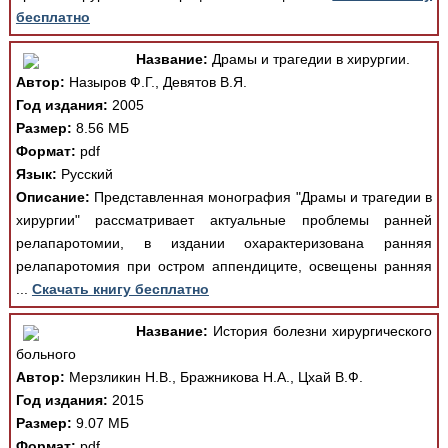
бесплатно
Название:
Драмы и трагедии в хирургии.
Автор:
Назыров Ф.Г., Девятов В.Я.
Год издания:
2005
Размер:
8.56 МБ
Формат:
pdf
Язык:
Русский
Описание:
Представленная монография "Драмы и трагедии в
хирургии" рассматривает актуальные проблемы ранней
релапаротомии, в издании охарактеризована ранняя
релапаротомия при остром аппендиците, освещены ранняя
...
Скачать книгу бесплатно
Название:
История болезни хирургического
больного
Автор:
Мерзликин Н.В., Бражникова Н.А., Цхай В.Ф.
Год издания:
2015
Размер:
9.07 МБ
Формат:
pdf