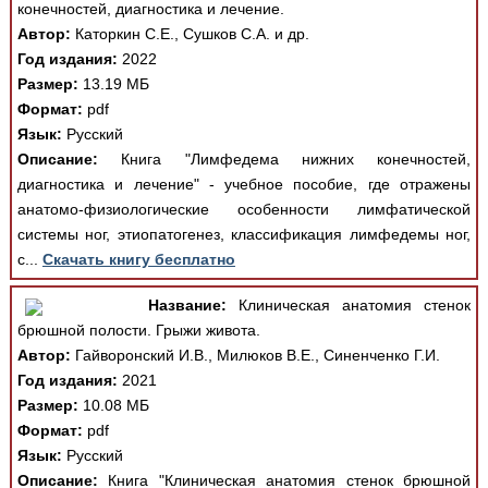
конечностей, диагностика и лечение.
Автор:
Каторкин С.Е., Сушков С.А. и др.
Год издания:
2022
Размер:
13.19 МБ
Формат:
pdf
Язык:
Русский
Описание:
Книга "Лимфедема нижних конечностей,
диагностика и лечение" - учебное пособие, где отражены
анатомо-физиологические особенности лимфатической
системы ног, этиопатогенез, классификация лимфедемы ног,
с...
Скачать книгу бесплатно
Название:
Клиническая анатомия стенок
брюшной полости. Грыжи живота.
Автор:
Гайворонский И.В., Милюков В.Е., Синенченко Г.И.
Год издания:
2021
Размер:
10.08 МБ
Формат:
pdf
Язык:
Русский
Описание:
Книга "Клиническая анатомия стенок брюшной