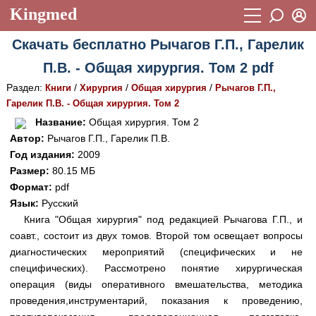
Kingmed
Вход
Скачать бесплатно Рычагов Г.П., Гарелик
Учебный материал
Логин (E-mail):
П.В. - Общая хирургия. Том 2 pdf
Видеогалерея
899
Раздел:
/
/
/
Книги
Хирургия
Общая хирургия
Рычагов Г.П.,
Пароль
Фотогалерея
Гарелик П.В. - Общая хирургия. Том 2
(1906)
Название:
Общая хирургия. Том 2
Истории болезней
1268
Автор:
Рычагов Г.П., Гарелик П.В.
Восстановить пароль
Год издания:
2009
Лекции и презентации
2474
Регистрация
Размер:
80.15 МБ
Вход
Аккредитационные тесты
Формат:
pdf
(6)
Язык:
Русский
Методические рекомендации
1050
Книга "Общая хирургия" под редакцией Рычагова Г.П., и
соавт., состоит из двух томов. Второй том освещает вопросы
Научно-популярное
диагностических мероприятий (специфических и не
Статьи
специфических). Рассмотрено понятие хирургическая
операция (виды оперативного вмешательства, методика
Новости
(244)
проведения,инструментарий, показания к проведению,