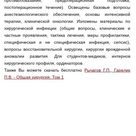
противопоказания, предоперационная подготовка,
Медицинская стандартизация
постоперационное течение). Освещены базовые вопросы
Нормативы экстренной и неотложной помощи
анестезиологического обеспечения, основы интенсивной
терапии, клинической онкологии. Изложены материалы по
Нормы лабораторных и инструментальных
хирургической инфекции (общие вопросы, клинические и
исследований
частные проявления, тактика лечения, меры профилактики,
специфическая и не специфическая инфекция, сепсис),
Обратная связь
вопросы восстановительной хирургии, хирургии врожденной
Добавить материал
FAQ
аномалии развития. Для студентов-медиков, интернов
хирургического профиля, ординаторов.
Также Вы можете скачать бесплатно
Рычагов Г.П., Гарелик
П.В. - Общая хирургия. Том 1