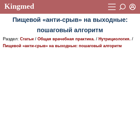
Kingmed
Вход
Пищевой «анти-срыв» на выходные:
Учебный материал
Логин (E-mail):
пошаговый алгоритм
Видеогалерея
899
Раздел:
/
/
/
Статьи
Общая врачебная практика.
Нутрициология.
Пароль
Фотогалерея
Пищевой «анти-срыв» на выходные: пошаговый алгоритм
(1906)
Истории болезней
1268
Восстановить пароль
Лекции и презентации
2474
Регистрация
Вход
Аккредитационные тесты
(6)
Методические рекомендации
1050
Научно-популярное
Статьи
Новости
(244)